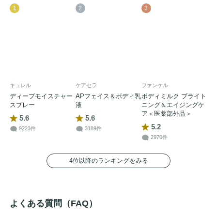
1
2
3
キュレル
ケアセラ
ファンケル
ディープモイスチャー
APフェイス＆ボディ乳
ボディミルク ブライト
スプレー
液
ニング＆エイジングケ
ア＜医薬部外品＞
5.6
5.6
5.2
9223件
3189件
2970件
4位以降のランキングをみる
よくある質問（FAQ）