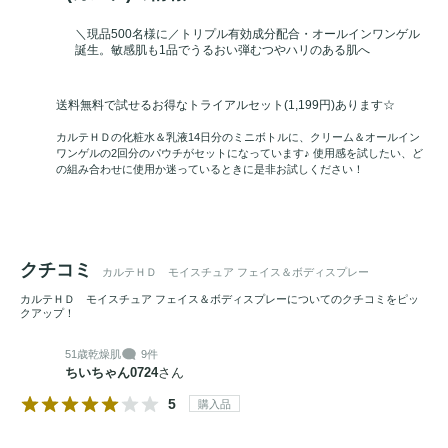
＼現品500名様に／トリプル有効成分配合・オールインワンゲル
誕生。敏感肌も1品でうるおい弾むつやハリのある肌へ
送料無料で試せるお得なトライアルセット(1,199円)あります☆
カルテＨＤの化粧水＆乳液14日分のミニボトルに、クリーム＆オールイン
ワンゲルの2回分のパウチがセットになっています♪ 使用感を試したい、ど
の組み合わせに使用か迷っているときに是非お試しください！
クチコミ
カルテＨＤ モイスチュア フェイス＆ボディスプレー
カルテＨＤ モイスチュア フェイス＆ボディスプレーについてのクチコミをピッ
クアップ！
51歳
乾燥肌
9件
ちいちゃん0724
さん
5
購入品