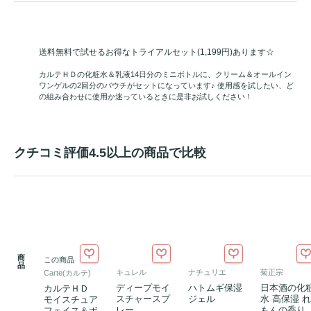
送料無料で試せるお得なトライアルセット(1,199円)あります☆
カルテＨＤの化粧水＆乳液14日分のミニボトルに、クリーム＆オールイン
ワンゲルの2回分のパウチがセットになっています♪ 使用感を試したい、ど
の組み合わせに使用か迷っているときに是非お試しください！
クチコミ評価4.5以上の商品で比較
商
この商品
品
キュレル
ナチュリエ
菊正宗
Carte(カルテ)
ディープモイ
ハトムギ保湿
日本酒の化
カルテＨＤ
スチャースプ
ジェル
水 高保湿 れ
モイスチュア
レー
もんの香り
フェイス＆ボ