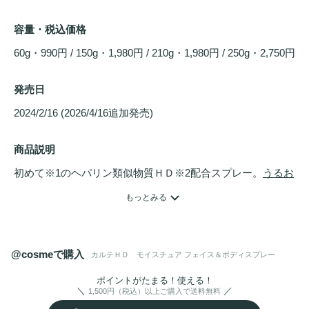
容量・税込価格
60g・990円 / 150g・1,980円 / 210g・1,980円 / 250g・2,750円
発売日
2024/2/16 (2026/4/16追加発売) 
商品説明
初めて※1のヘパリン類似物質ＨＤ※2配合スプレー。
うるお
い
の根本ケアをもっと手軽に。乾燥の隙なし、新習慣。

もっとみる
シューっとひとふきで、ふんわり極上の霧ミストが広がり、
うるおうのに
べたつかない
。

みずみずしく浸透し、しっとり柔らかなすこやか肌へ導きま
@cosmeで購入
カルテＨＤ モイスチュア フェイス＆ボディスプレー
す。

※1コーセーグループ商品として

ポイントがたまる！使える！
1,500円（税込）以上ご購入で送料無料
※2保水有効成分ヘパリン類似物質のこと