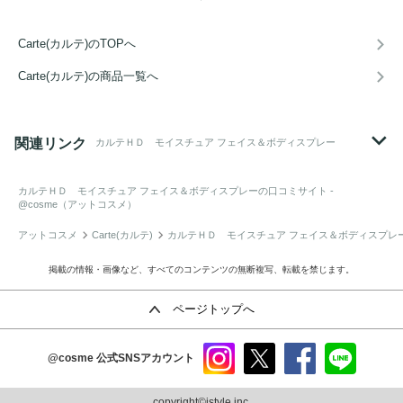
Carte(カルテ)のTOPへ
Carte(カルテ)の商品一覧へ
関連リンク
カルテＨＤ モイスチュア フェイス＆ボディスプレー
カルテＨＤ モイスチュア フェイス＆ボディスプレー
の口コミサイト -
@cosme（アットコスメ）
アットコスメ
Carte(カルテ)
カルテＨＤ モイスチュア フェイス＆ボディスプレ
掲載の情報・画像など、すべてのコンテンツの無断複写、転載を禁じます。
ページトップへ
@cosme
公式SNSアカウント
instag
x
faceb
line
ram
ook
copyright©istyle,inc.