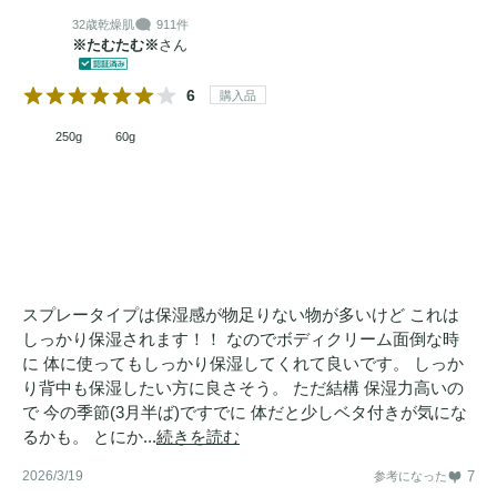
32歳
乾燥肌
911件
※たむたむ※
さん
6
購入品
250g
60g
スプレータイプは保湿感が物足りない物が多いけど これは
しっかり保湿されます！！ なのでボディクリーム面倒な時
に 体に使ってもしっかり保湿してくれて良いです。 しっか
り背中も保湿したい方に良さそう。 ただ結構 保湿力高いの
で 今の季節(3月半ば)ですでに 体だと少しベタ付きが気にな
るかも。 とにか...
続きを読む
2026/3/19
7
参考になった