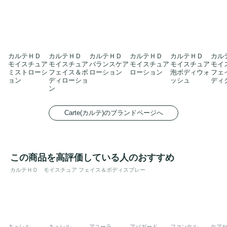
カルテＨＤ
カルテＨＤ
カルテＨＤ
カルテＨＤ
カルテＨＤ
カル
モイスチュア
モイスチュア
バランスケア
モイスチュア
モイスチュア
モイ
ミストローシ
フェイス＆ボ
ローション
ローション
泡ボディウォ
フェ
ョン
ディローショ
ッシュ
ディ
ン
Carte(カルテ)のブランドページへ
この商品を高評価している人のおすすめ
カルテＨＤ モイスチュア フェイス＆ボディスプレー
キュレル
キュレル
アユーラ
アパガード
ファンケル
ケア