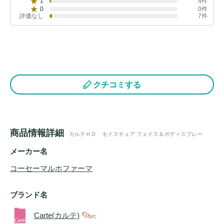
1
4件
0
0件
評価なし
7件
クチコミする
商品情報詳細
カルテＨＤ モイスチュア フェイス＆ボディスプレー
メーカー名
コーセーマルホファーマ
ブランド名
Carte(カルテ)