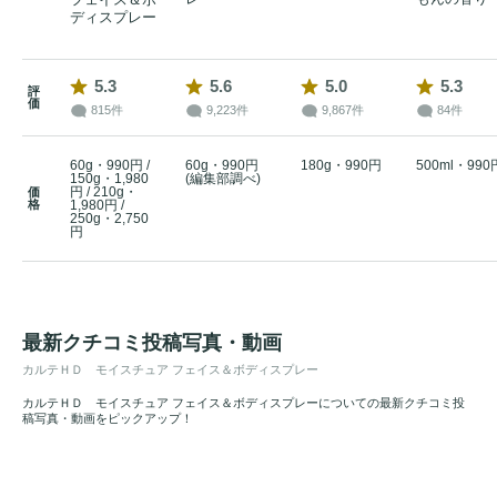
ディスプレー
5.3
5.6
5.0
5.3
評
価
815件
9,223件
9,867件
84件
60g・990円 /
60g・990円
180g・990円
500ml・990
150g・1,980
(編集部調べ)
円 / 210g・
価
格
1,980円 /
250g・2,750
円
最新クチコミ投稿写真・動画
カルテＨＤ モイスチュア フェイス＆ボディスプレー
カルテＨＤ モイスチュア フェイス＆ボディスプレーについての最新クチコミ投
稿写真・動画をピックアップ！