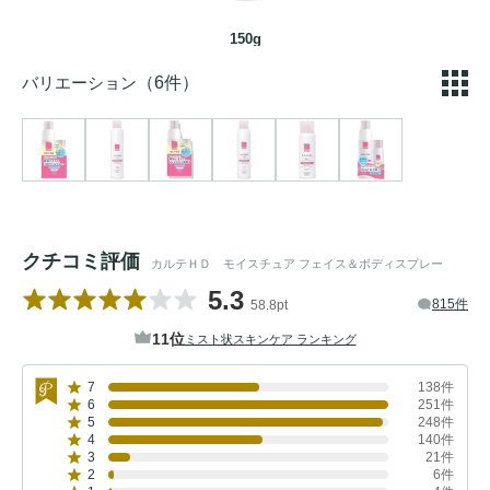
150g
バリエーション
（6件）
クチコミ評価
カルテＨＤ モイスチュア フェイス＆ボディスプレー
5.3
815件
58.8pt
11位
ミスト状スキンケア ランキング
7
138件
6
251件
5
248件
4
140件
3
21件
2
6件