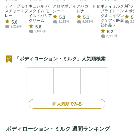
ディープモイ
キュレル バ
アロマボディ
アパガードセ
ボディミルク
AP
スチャースプ
スタイム モ
シート
レナ
ブライトニン
＆ボ
レー
イストバリア
グ＆エイジン
5.3
5.1
5
クリーム
グケア＜医薬
5.6
3,155件
4,083件
3,
部外品＞
5.6
9,219件
5.2
3,606件
2,969件
「ボディローション・ミルク」人気順検索
人気順でみる
ボディローション・ミルク 週間ランキング