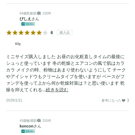
64歳
乾燥肌
220件
びしえ
さん
6
購入品
60g
ミニサイズ購入しました お昼のお化粧直しタイムの最後に
シュっと使っています 冬の乾燥とエアコンの風で肌はカラ
カラ メイクの時、粉物はあまり使わないようにして チーク
やアイシャドウもクリームタイプを使いますが ベースがフ
ァンデを使って上から何か乾燥対策は？と思い使います 乾
燥を抑えてくれる...
続きを読む
2026/1/11
3
参考になった
43歳
敏感肌
315件
koncon
さん