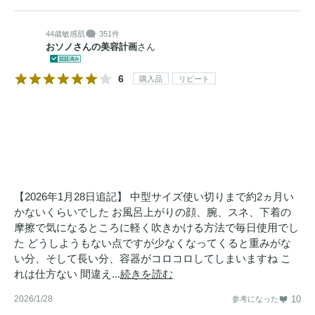
44歳
敏感肌
351件
おソノさんの美容計画
さん
6
購入品
リピート
【2026年1月28日追記】 中型サイズ使い切りまで約2ヵ月い
かないくらいでした お風呂上がりの顔、腕、スネ、下着の
摩擦で気になるところに軽く吹きかける方法で毎日使用でし
た どうしようもない点ですが少なくなってくると重みがな
い分、そして長い分、容器がコロコロしてしまいますね こ
れは仕方ない 間違え...
続きを読む
2026/1/28
10
参考になった