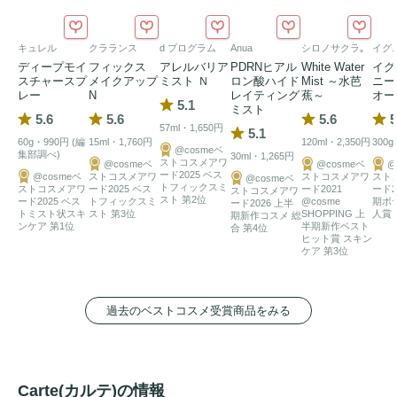
キュレル
クラランス
d プログラム
Anua
シロノサクラ｡
イグ
ディープモイ
フィックス
アレルバリア
PDRNヒアル
White Water
イグ
スチャースプ
メイクアップ
ミスト Ｎ
ロン酸ハイド
Mist ～水芭
ニー
レー
N
レイティング
蕉～
オー
5.1
ミスト
5.6
5.6
5.6
5
57ml・1,650円
5.1
60g・990円 (編
15ml・1,760円
120ml・2,350円
300g
@cosmeベ
集部調べ)
30ml・1,265円
ストコスメアワ
@cosmeベ
@cosmeベ
@
ード2025 ベス
@cosmeベ
ストコスメアワ
ストコスメアワ
スト
@cosmeベ
トフィックスミ
ストコスメアワ
ード2025 ベス
ード2021
ード2
ストコスメアワ
スト 第2位
ード2025 ベス
トフィックスミ
@cosme
期ボ
ード2026 上半
トミスト状スキ
スト 第3位
SHOPPING 上
人賞 
期新作コスメ 総
ンケア 第1位
半期新作ベスト
合 第4位
ヒット賞 スキン
ケア 第3位
過去のベストコスメ受賞商品をみる
Carte(カルテ)の情報