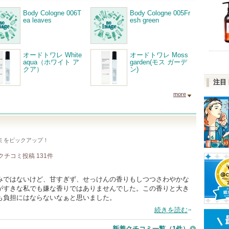
Body Cologne 006T
Body Cologne 005Fr
ea leaves
esh green
オードトワレ White
オードトワレ Moss
aqua（ホワイト ア
garden(モス ガーデ
クア）
ン)
注目
more
ミをピックアップ！
クチコミ投稿
131
件
みではないけど、甘すぎず、せっけんの香りもしつつさわやかな
がすきな私でも嫌な香りではありませんでした。この香りと大き
も負担にはならないなぁと思いました。
続きを読む
新着クチコミ一覧
（1件）