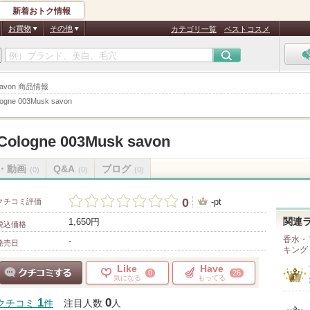
新着おトク情報
お買物
その他
カテゴリ一覧
ベストコスメ
k savon 商品情報
logne 003Musk savon
Cologne 003Musk savon
・動画
Q&A
ブログ
(0)
(0)
(0)
0
-pt
クチコミ評価
1,650円
関連
税込価格
香水・
-
発売日
キング
Like
Have
0
26
気になる
もってる
クチコミする
1
0
クチコミ
件
注目人数
人