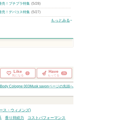
発売！プチプラ特集
(5/28)
発売！デパコス特集
(5/27)
もっとみる
Like
Have
0
26
気になる
もってる
Body Cologne 003Musk savon
ページの先頭へ
ディース・ウィメンズ)
系
香り持続力
コストパフォーマンス