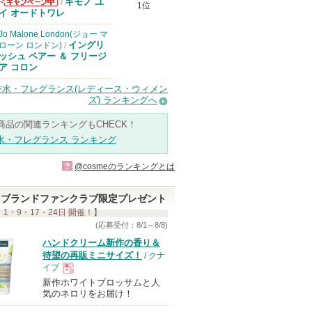
キモノ ユ
/
1位
コスメデコルテ
イ オードトワレ
からのお知らせ
があります
Jo Malone London(ジョー マ
イングリ
ローン ロンドン)
/
ッシュ ペアー ＆ フリージ
ア コロン
香水・フレグランス(レディース・ウィメン
ズ) ランキングへ
商品の関連ランキングもCHECK！
水・フレグランス ランキング
?
@cosmeのランキングとは
ブランドファンクラブ限定プレゼント
 1・9・17・24日 開催！】
(応募受付：8/1～8/8)
ハンドクリーム新作の香り＆
待望の再販ミニサイズ！
/ クナ
イプ
新作ホワイトブロッサムと人
現
気のネロリをお届け！