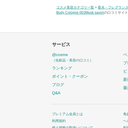
コスメ美容カテゴリ一覧
>
香水・フレグラン
Body Cologne 003Musk savon
の口コミサイト 
サービス
@cosme
ベ
（化粧品・美容の口コミ）
プ
ランキング
ビ
ポイント・クーポン
新
ブログ
最
Q&A
プレミアム会員とは
免
利用規約
ヘ
個人情報の取扱いについて
利