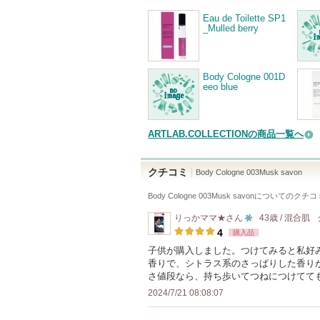
Eau de Toilette SP1
_Mulled berry
Body Cologne 001D
eeo blue
ARTLAB.COLLECTIONの商品一覧へ
クチコミ
Body Cologne 003Musk savon
Body Cologne 003Musk savon
についてのクチコ
りっかママ★
さん
43歳 / 混合肌
10
4
購入品
人
子供が購入しました。つけてみると私好
香りで、シトラス系のさっぱりした香り
以
さ値段なら、持ち歩いてつねにつけてて
上
2024/7/21 08:08:07
の
メ