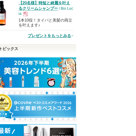
【20名様】時短と綺麗を叶え
品
るクリームシャンプー
/ Bio Luc
ia
1本10役！タイパと美髪の両立
現
を叶えます♪
プレゼントをもっとみる
品
トピックス