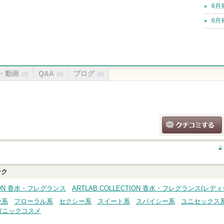
6月
6月
・動画
Q&A
ブログ
(0)
(0)
(0)
クチコミする
ンク
TION 香水・フレグランス
ARTLAB.COLLECTION 香水・フレグランス(レ
か系
フローラル系
セクシー系
スイート系
スパイシー系
ユニセックス
ガニックコスメ