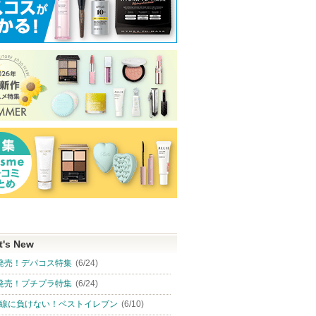
t's New
発売！デパコス特集
(6/24)
発売！プチプラ特集
(6/24)
線に負けない！ベストイレブン
(6/10)