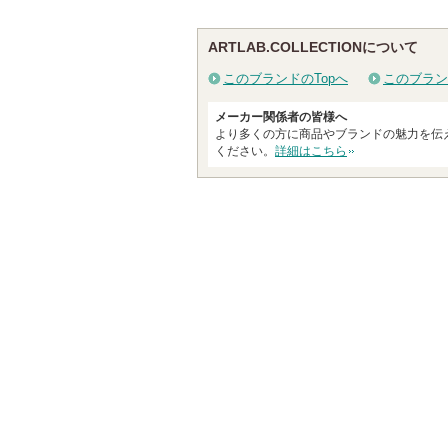
ン
バ
ARTLAB.COLLECTIONについて
ー
このブランドのTopへ
このブラン
に
お
メーカー関係者の皆様へ
より多くの方に商品やブランドの魅力を伝
気
ください。
詳細はこちら
に
入
り
登
録
さ
れ
て
い
ま
す