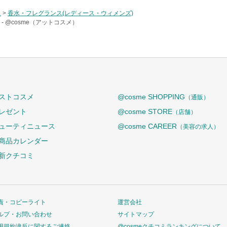
ス
>
香水・フレグランス(レディース・ウィメンズ)
-
@cosme（アットコスメ）
ストコスメ
@cosme SHOPPING
（通販）
レゼント
@cosme STORE
（店舗）
ューティニュース
@cosme CAREER
（美容の求人）
商品カレンダー
新クチコミ
責・コピーライト
運営会社
ルプ・お問い合わせ
サイトマップ
用規約違反に関するご連絡
@cosmeクチコミランキングについて