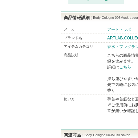
商品情報詳細
Body Cologne 003Musk savo
メーカー
アート・ラボ
ブランド名
ARTLAB.COLLE
アイテムカテゴリ
香水・フレグラ
商品説明
こちらの商品情
録を含みます。
詳細は
こちら
持ち運びやすい
先で気軽にお気
香り
使い方
手首や首筋など
※ご使用前にお
常が無いか確認
関連商品
Body Cologne 003Musk savon