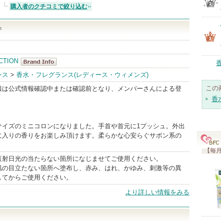
購入者のクチコミで絞り込む
n
CTION
ARTLAB.COL
ンス
>
香水・フレグランス(レディース・ウィメンズ)
LECTION
この
報は公式情報確認中または確認前となり、メンバーさんによる登
BrandInfo
香
サイズのミニコロンになりました。手首や首元に1プッシュ。外出
に入りの香りをお楽しみ頂けます。柔らかな心安らぐサボン系の
【毎月
直射日光の当たらない箇所になじませてご使用ください。
肌の目立たない箇所へ塗布し、赤み、はれ、かゆみ、刺激等の異
してからご使用ください。
より詳しい情報をみる