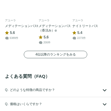
アユーラ
アユーラ
アユーラ
メディテーションバスt
メディテーションバス
ナイトリートバス
（香涼み）α
5.6
5.4
5.6
6389件
2273件
200件
4位以降のランキングをみる
よくある質問（FAQ）
どのような特徴の商品ですか？
価格はいくらですか？