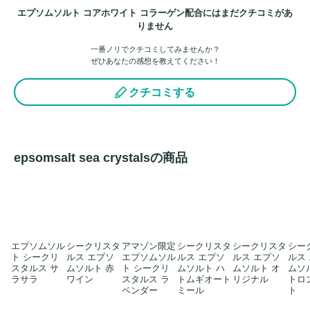
エプソムソルト コアホワイト コラーゲン配合にはまだクチコミがあ
りません
一番ノリでクチコミしてみませんか？
ぜひあなたの感想を教えてください！
クチコミする
epsomsalt sea crystalsの商品
エプソムソル
シークリスタ
アマゾン限定
シークリスタ
シークリスタ
シー
ト シークリ
ルス エプソ
エプソムソル
ルス エプソ
ルス エプソ
ルス
スタルス サ
ムソルト 赤
ト シークリ
ムソルト ハ
ムソルト オ
ムソ
ラサラ
ワイン
スタルス ラ
トムギオート
リジナル
トロ
ベンダー
ミール
ト