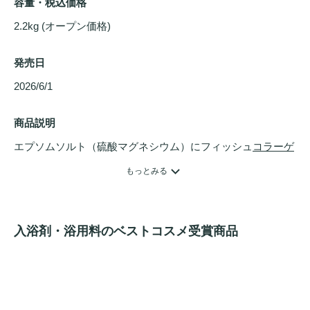
容量・税込価格
2.2kg (オープン価格)
発売日
2026/6/1 
商品説明
エプソムソルト（硫酸マグネシウム）にフィッシュ
コラーゲ
ン
とトレハロースを配合しました。 

もっとみる
エプソムソルトのミネラルが肌表面をやわらかくし、フィッ
シュ
コラーゲン
がお湯にとろみをプラスしながらハリ・うる
入浴剤・浴用料のベストコスメ受賞商品
おいをサポートします。さらにトレハロースの高い保水力
が、入浴後も
うるおい
をキープします。 