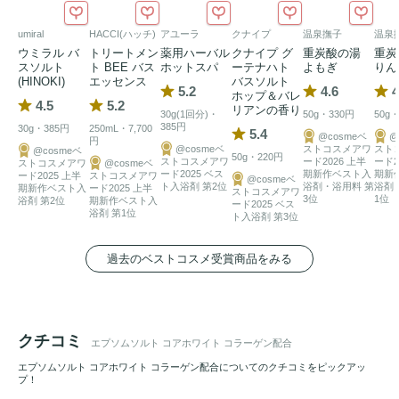
umiral
HACCI(ハッチ)
アユーラ
クナイプ
温泉撫子
温泉
ウミラル バ
トリートメン
薬用ハーバル
クナイプ グ
重炭酸の湯
重炭
スソルト
ト BEE バス
ホットスパ
ーテナハト
よもぎ
りん
(HINOKI)
エッセンス
バスソルト
5.2
4.6
4
ホップ＆バレ
4.5
5.2
リアンの香り
30g(1回分)・
50g・330円
50g
385円
30g・385円
250mL・7,700
5.4
@cosmeベ
@
円
@cosmeベ
ストコスメアワ
スト
@cosmeベ
50g・220円
ストコスメアワ
ード2026 上半
ード2
ストコスメアワ
@cosmeベ
ード2025 ベス
期新作ベスト入
期新
ード2025 上半
ストコスメアワ
@cosmeベ
ト入浴剤 第2位
浴剤・浴用料 第
浴剤
期新作ベスト入
ード2025 上半
ストコスメアワ
3位
1位
浴剤 第2位
期新作ベスト入
ード2025 ベス
浴剤 第1位
ト入浴剤 第3位
過去のベストコスメ受賞商品をみる
クチコミ
エプソムソルト コアホワイト コラーゲン配合
エプソムソルト コアホワイト コラーゲン配合についてのクチコミをピックアッ
プ！