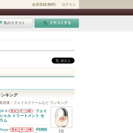
会員登録(無料)
ログイン
私のクチコミ
クチコミする
ランキング
美容液・フェイスクリームなど ランキング
フェイ
SK-II
/
SK-IIからのお
シャル トリートメント セ
知らせがありま
ラム
す
PDRN
Anua
/
1位