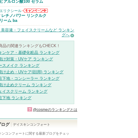
Anuaからのお
ヒアルロン酸100 セラム
知らせがありま
す
エリクシール
エリクシールか
レチノパワー リンクルク
/
らのお知らせが
リーム ba
あります
・美容液・フェイスクリームなど ランキン
グへ
商品の関連ランキングもCHECK！
キンケア・基礎化粧品 ランキング
焼け対策・UVケア ランキング
ースメイク ランキング
焼け止め・UVケア(顔用) ランキング
粧下地・コンシーラー ランキング
焼け止めクリーム ランキング
ェイスクリーム ランキング
粧下地 ランキング
?
@cosmeのランキングとは
ブログ
デイスキンコンフォート
キンコンフォート
に関する最新ブログをチェッ