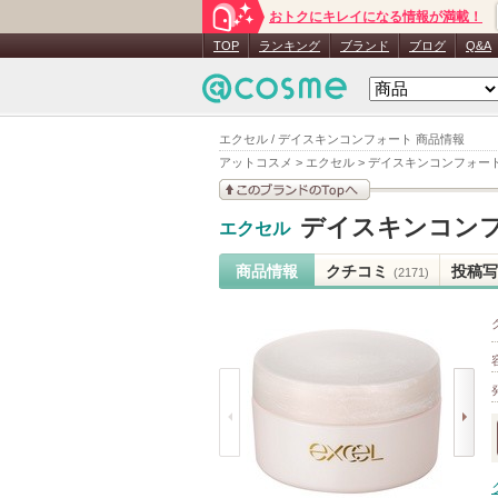
おトクにキレイになる情報が満載！
TOP
ランキング
ブランド
ブログ
Q&A
エクセル / デイスキンコンフォート 商品情報
アットコスメ
>
エクセル
>
デイスキンコンフォー
このブランドの情報を
デイスキンコン
エクセル
見る
商品情報
クチコミ
投稿写
(2171)
prev
next