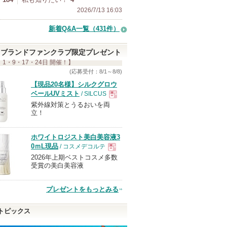
2026/7/13 16:03
新着Q&A一覧（431件）
ブランドファンクラブ限定プレゼント
 1・9・17・24日 開催！】
(応募受付：8/1～8/8)
【現品20名様】シルクグロウ
ベールUVミスト
/ SILCUS
紫外線対策とうるおいを両
現
立！
品
ホワイトロジスト美白美容液3
0ｍL現品
/ コスメデコルテ
2026年上期ベストコスメ多数
現
受賞の美白美容液
品
プレゼントをもっとみる
トピックス