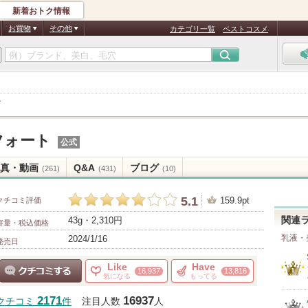
新着おトク情報
お買物
その他
カテゴリ一覧
ベストコスメ
ト
フォート
公式
真・動画
Q&A
ブログ
(261)
(431)
(10)
5.1
159.9pt
クチコミ評価
43g・2,310円
関連
容量・税込価格
乳液・
2024/1/16
発売日
Like
Have
16,937
13,816
気になる
もってる
クチコミする
2171
16937
クチコミ
件
注目人数
人