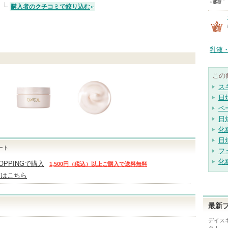
購入者のクチコミで絞り込む
乳液
この
ス
日
ベ
日
化
日
ート
フ
化
HOPPINGで購入
1,500円（税込）以上ご購入で送料無料
舗はこちら
最新
デイス