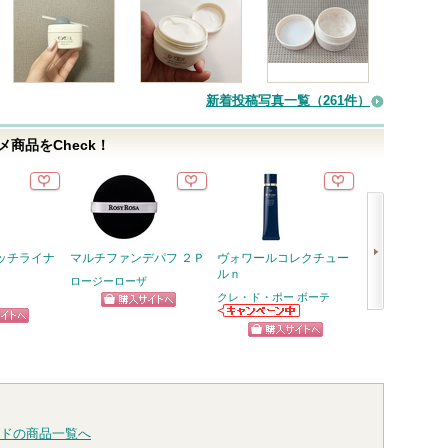
新着投稿写真一覧（261件）
商品をCheck！
ッチライナ
マルチファンデパフ ２Ｐ
ヴォワールコレクチュー
エッセンスイン
ルｎ
ク
ロージーローザ
クレ・ド・ポー ボーテ
オルビス
ショッピン
次
クレ・ド・ポー
ピン
ショッ
ボーテからのお
グサイトへ
へ
ショッピン
知らせがありま
トへ
グサイ
す
グサイトへ
ドの商品一覧へ