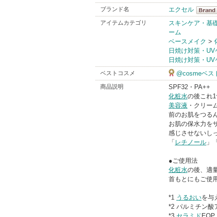
ブランド名
エクセル
エクセ
アイテムカテゴリ
スキンケア・基
ーム
BrandI
ベースメイク
>
日焼け対策・UV
日焼け対策・UV
ベストコスメ
@cosmeベ
商品説明
SPF32・PA++
化粧水
の後これ
美容液
・クリーム
前のお肌をつる
お肌の保水力を
感じさせないしっ
「
レチノール
」
●ご使用法
化粧水
の後、適
首もとにもご使
*1
うるおい
を与
*2 パルミチン
*3
セラミド
EOP