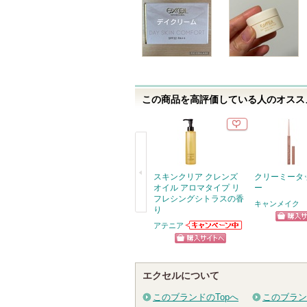
に
入
り
登
録
さ
この商品を高評価している人のオススメ
れ
て
い
ま
す
スキンクリア クレンズ
クリーミータ
オイル アロマタイプ リ
ー
フレシングシトラスの香
キャンメイク
り
戻
アテニア
ショッ
アテニアからの
る
お知らせがあり
グサイ
ショッピン
ます
グサイトへ
エクセルについて
このブランドのTopへ
このブラン