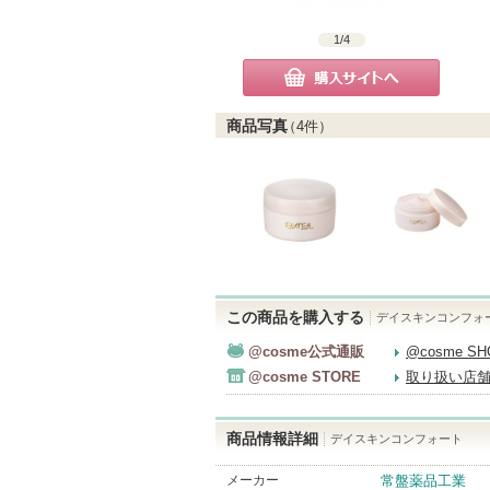
1
/
4
購入サイトへ
商品写真
（
4
件）
この商品を購入する
デイスキンコンフォ
@cosme公式通販
@cosme S
@cosme STORE
取り扱い店
商品情報詳細
デイスキンコンフォート
メーカー
常盤薬品工業