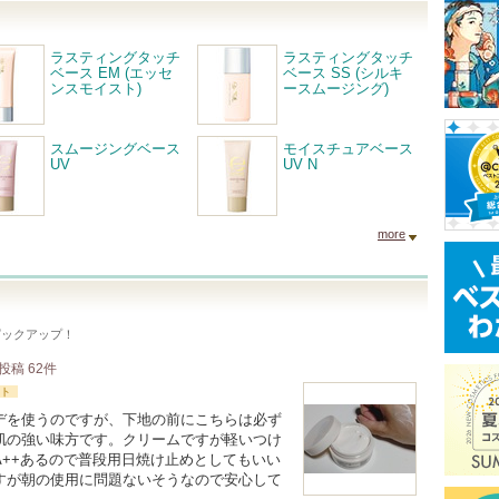
ラスティングタッチ
ラスティングタッチ
ベース EM (エッセ
ベース SS (シルキ
ンスモイスト)
ースムージング)
スムージングベース
モイスチュアベース
UV
UV N
more
ピックアップ！
投稿
62
件
ト
デを使うのですが、下地の前にこちらは必ず
肌の強い味方です。クリームですが軽いつけ
PA++あるので普段用日焼け止めとしてもいい
すが朝の使用に問題ないそうなので安心して