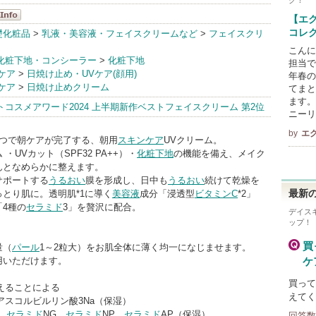
ク！
【エク
ル
コレ
礎化粧品
>
乳液・美容液・フェイスクリームなど
>
フェイスクリ
nfo
こんに
化粧下地・コンシーラー
>
化粧下地
担当で
ケア
>
日焼け止め・UVケア(顔用)
年春の
ケア
>
日焼け止めクリーム
てまと
ます。
ストコスメアワード2024 上半期新作ベストフェイスクリーム 第2位
ニーリ
by
エ
1つで朝ケアが完了する、朝用
スキンケア
UVクリーム。
 ・UVカット（SPF32 PA++）・
化粧下地
の機能を備え、メイク
んとなめらかに整えます。
サポートする
うるおい
膜を形成し、日中も
うるおい
続けて乾燥を
とり肌に。透明肌*1に導く
美容液
成分「浸透型
ビタミンC
*2」
最新の
「4種の
セラミド
3」を贅沢に配合。
デイス
ップ！
買
量（
パール
1～2粒大）をお肌全体に薄く均一になじませます。
用いただけます。
ケ
買って
えることによる
えてく
酸アスコルビルリン酸3Na（保湿）
、
セラミド
NG、
セラミド
NP、
セラミド
AP（保湿）
回答数