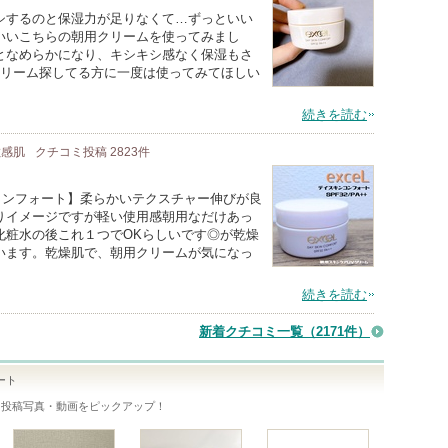
シするのと保湿力が足りなくて…ずっといい
いいこちらの朝用クリームを使ってみまし
となめらかになり、キシキシ感なく保湿もさ
クリーム探してる方に一度は使ってみてほしい
続きを読む
 敏感肌
クチコミ投稿
2823
件
ンコンフォート】柔らかいテクスチャー伸びが良
りイメージですが軽い使用感朝用なだけあっ
化粧水の後これ１つでOKらしいです◎が乾燥
います。乾燥肌で、朝用クリームが気になっ
続きを読む
新着クチコミ一覧
（2171件）
ート
ミ投稿写真・動画をピックアップ！