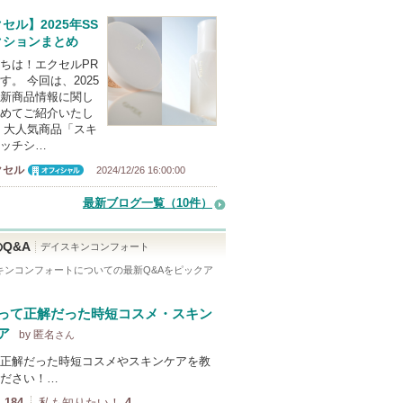
セル】2025年SS
クションまとめ
ちは！エクセルPR
す。 今回は、2025
新商品情報に関し
めてご紹介いたし
 大人気商品「スキ
ッチシ…
クセル
2024/12/26 16:00:00
オフィシャ
ル
最新ブログ一覧（10件）
Q&A
デイスキンコンフォート
キンコンフォート
についての最新Q&Aをピックア
って正解だった時短コスメ・スキン
ア
by 匿名
さん
正解だった時短コスメやスキンケアを教
ださい！…
184
私も知りたい！
4