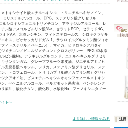
、メトキシケイヒ酸エチルヘキシル、トリエチルヘキサノイン、
、ミリスチルアルコール、DPG、ステアリン酸グリセリル
ェニルシロキシフェニルトリメチコン、アラキジルアルコール、レ
チン酸アスコルビルリン酸3Na、セラミドEOP、セラミドNG、
セラミドAP、水添レシチン、フィトステロールズ、シロキクラゲ多
【毎月
子エキス、ビオサッカリドガム-1、ラウロイルグルタミン酸ジ（オ
／フィトステリル／ベヘニル）、マイカ、ヒドロキシアパタイ
ジメチコン／ビニルジメチコン）クロスポリマー、PEG-40水添
コルビン酸Na、アラキジルグルコシド、エチルヘキシルグリセリ
、キサンタンガム、グレープフルーツ果皮油、ジエチルアミノヒ
イル安息香酸ヘキシル、シリカ、ステアリン酸グリセリル、ステ
タン、トコフェロール、トリ（カプリル酸／カプリン酸）グリセ
ンジクアオイ油、ビスエチルヘキシルオキシフェノールメトキシ
ジン、ベヘニルアルコール、ベルガモット果実油、ペンチレング
カリ葉油、酸化チタン、酸化鉄、水酸化Na、フェノキシエタノー
サイトへ
より詳しい情報をみる
注目