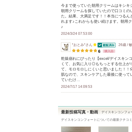
ー
録
今まで使っていた朝用クリームはキシキ
に
朝用クリームを探していたので口コミの
さ
お
た。結果、大満足です！！本当につるん
れ
れます♪これからも使い続けます。朝用
気
て
♪
に
い
2024/3/24 07:53:00
入
ま
り
*おとみ*
さん
26歳 /
す
認証済
100
登
6
購入品
人
録
乾燥崩れにぴったり【excel/デイスキ
くて、お気に入り◎もちっとする仕上が
以
さ
て、モロモロしにくいと思いました！！
上
れ
肌なので、スキンケアした最後に使って
の
て
ていたけ…
メ
い
2024/7/17 14:09:53
ン
ま
バ
す
ー
最新投稿写真・動画
デイスキンコンフォ
に
デイスキンコンフォート
についての最新クチコ
お
気