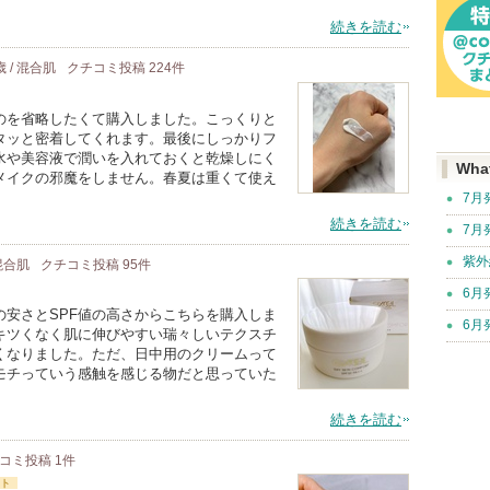
続きを読む
歳 / 混合肌
クチコミ投稿
224
件
のを省略したくて購入しました。こっくりと
タッと密着してくれます。最後にしっかりフ
水や美容液で潤いを入れておくと乾燥しにく
Wha
メイクの邪魔をしません。春夏は重くて使え
7月
続きを読む
7月
紫外
 混合肌
クチコミ投稿
95
件
6月
安さとSPF値の高さからこちらを購入しま
6月
キツくなく肌に伸びやすい瑞々しいテクスチ
くなりました。ただ、日中用のクリームって
モチっていう感触を感じる物だと思っていた
続きを読む
コミ投稿
1
件
ト