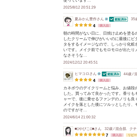
使っています…
2025/8/12 20:51:29
夏みかん豊作
さん
35
認証済
10
4
購入品
人
朝の時間がない日に、日焼け止めを塗る
したクリームで伸びがいいのに最後にピ
以
タをするイメージなので、しっかり化粧
上
いです。メイク前でもモロモロが出たり
の
なさそうな…
メ
2024/12/12 20:45:51
ン
ヒマコロ
さん
44歳 /
バ
認証済
10
4
購入品
ー
人
カネボウのデイクリームと悩み、お値段の
に
した。買ってみて良かったです。香りも
以
お
ャーで、後に乗せるファンデのノリも良
上
メイクを落とした後にツルッとしたり、
気
の
のですがそ…
に
メ
2024/6/14 21:00:32
入
ン
り
■□やぴこ□■
さん
32歳 / 混合肌
クチ
バ
登
7
購入品
リピー