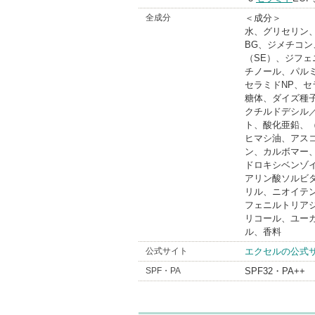
全成分
＜成分＞
水、グリセリン
BG、ジメチコン
（SE）、ジフ
チノール、パルミ
セラミドNP、
糖体、ダイズ種
クチルドデシル
ト、酸化亜鉛、（
ヒマシ油、アス
ン、カルボマー
ドロキシベンゾ
アリン酸ソルビ
リル、ニオイテ
フェニルトリア
リコール、ユー
ル、香料
公式サイト
エクセルの公式
SPF・PA
SPF32・PA++