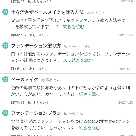
回答数 27
私もしりたい！ 2
2026/6/6
手を汚さずベースメイクを塗る方法
by 匿名 さん
なるべく手を汚さず下地とリキッドファンデを塗る方法やツー
ルを模索しています。 メ…
続きを読む
回答数 109
私もしりたい！ 0
2026/5/24
ファンデーション塗り方
by ♪hanana♪ さん
口コミ評価が高いファンデーションを使っても、ファンデーシ
ョンが綺麗につきません。 ス…
続きを読む
回答数 148
私もしりたい！ 3
2026/4/27
ベースメイク
by 匿名 さん
色白の薄肌で頬に赤みがあり目の下にそばかすのような薄く細
かいシミがあり、カバーしようと…
続きを読む
回答数 67
私もしりたい！ 4
2026/4/23
ファンデーションブラシ
by 匿名 さん
ツヤタイプのファンデーションをつけるのにおすすめのブラシ
を教えてください。しっかりつく…
続きを読む