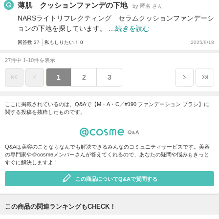
薄肌 クッションファンデの下地
by 匿名 さん
NARSライトリフレクティング セラムクッションファンデーシ
ョンの下地を探しています。 …
続きを読む
回答数 37
私もしりたい！ 0
2025/9/18
27件中 1-10件を表示
1
2
3
ここに掲載されているのは、Q&Aで【M・A・C／#190 ファンデーション ブラシ】に
関する投稿を抜粋したものです。
Q&Aは美容のことならなんでも解決できるみんなのコミュニティサービスです。美容
の専門家や＠cosmeメンバーさんが答えてくれるので、あなたの疑問や悩みもきっと
すぐに解決しますよ！
この商品についてQ&Aで質問する
この商品の関連ランキングもCHECK！