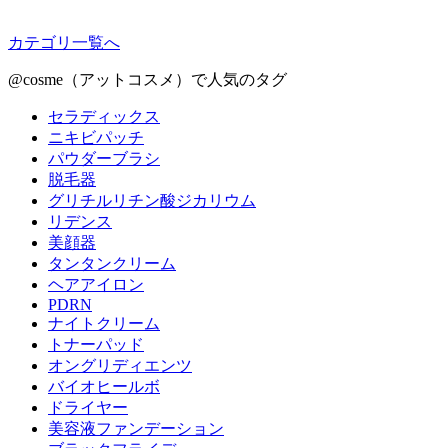
カテゴリ一覧へ
@cosme（アットコスメ）で人気のタグ
セラディックス
ニキビパッチ
パウダーブラシ
脱毛器
グリチルリチン酸ジカリウム
リデンス
美顔器
タンタンクリーム
ヘアアイロン
PDRN
ナイトクリーム
トナーパッド
オングリディエンツ
バイオヒールボ
ドライヤー
美容液ファンデーション