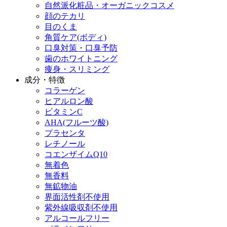
自然派化粧品・オーガニックコスメ
顔のテカリ
目のくま
角質ケア(ボディ)
口臭対策・口臭予防
歯のホワイトニング
痩身・スリミング
成分・特徴
コラーゲン
ヒアルロン酸
ビタミンC
AHA(フルーツ酸)
プラセンタ
レチノール
コエンザイムQ10
無着色
無香料
無鉱物油
界面活性剤不使用
紫外線吸収剤不使用
アルコールフリー