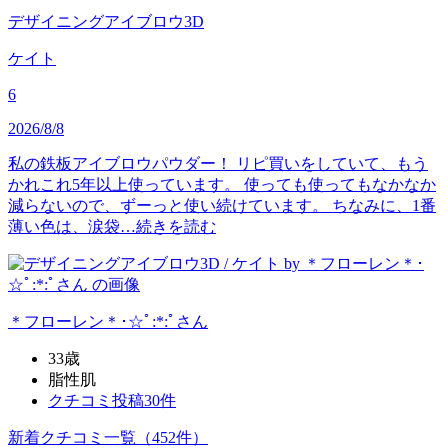
デザイニングアイブロウ3D
ケイト
6
2026/8/8
私の鉄板アイブロウパウダー！ リピ買いをしていて、もう
かれこれ5年以上使っています。 使っても使ってもなかなか
減らないので、ずーっと使い続けています。 ちなみに、1番
薄い色は、涙袋…
続きを読む
＊フローレン＊･☆ﾟ:*:ﾟ
さん
33歳
脂性肌
クチコミ投稿30件
新着クチコミ一覧
（452件）