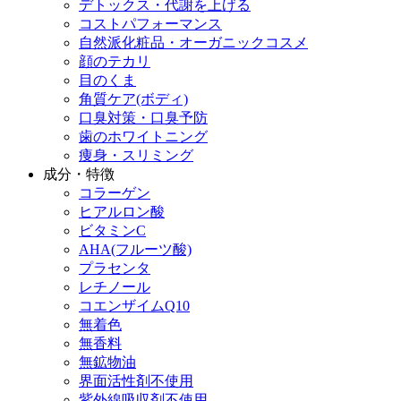
デトックス・代謝を上げる
コストパフォーマンス
自然派化粧品・オーガニックコスメ
顔のテカリ
目のくま
角質ケア(ボディ)
口臭対策・口臭予防
歯のホワイトニング
痩身・スリミング
成分・特徴
コラーゲン
ヒアルロン酸
ビタミンC
AHA(フルーツ酸)
プラセンタ
レチノール
コエンザイムQ10
無着色
無香料
無鉱物油
界面活性剤不使用
紫外線吸収剤不使用