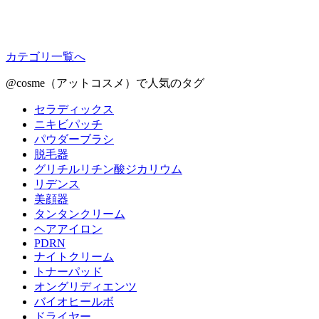
カテゴリ一覧へ
@cosme（アットコスメ）で人気のタグ
セラディックス
ニキビパッチ
パウダーブラシ
脱毛器
グリチルリチン酸ジカリウム
リデンス
美顔器
タンタンクリーム
ヘアアイロン
PDRN
ナイトクリーム
トナーパッド
オングリディエンツ
バイオヒールボ
ドライヤー