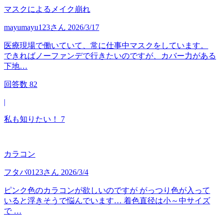
マスクによるメイク崩れ
mayumayu123
さん
2026/3/17
医療現場で働いていて、常に仕事中マスクをしています。
できればノーファンデで行きたいのですが、カバー力がある
下地…
回答数
82
|
私も知りたい！
7
カラコン
フタバ0123
さん
2026/3/4
ピンク色のカラコンが欲しいのですが がっつり色が入って
いると浮きそうで悩んでいます… 着色直径は小～中サイズ
で …