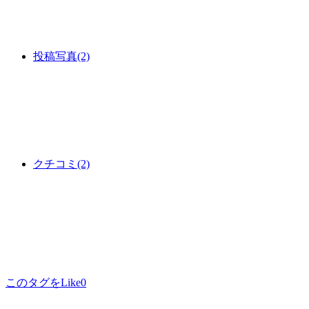
投稿写真
(2)
クチコミ
(2)
このタグをLike
0