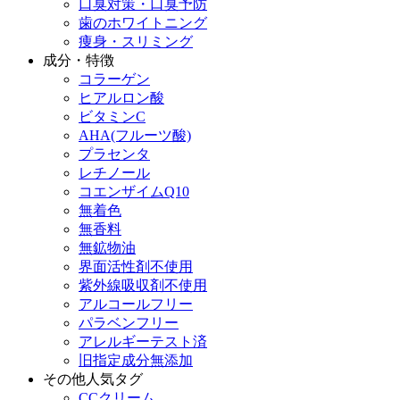
口臭対策・口臭予防
歯のホワイトニング
痩身・スリミング
成分・特徴
コラーゲン
ヒアルロン酸
ビタミンC
AHA(フルーツ酸)
プラセンタ
レチノール
コエンザイムQ10
無着色
無香料
無鉱物油
界面活性剤不使用
紫外線吸収剤不使用
アルコールフリー
パラベンフリー
アレルギーテスト済
旧指定成分無添加
その他人気タグ
CCクリーム