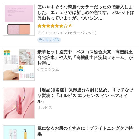
使いやすそうな綺麗なカラーだったので購入しま
した。エテュセでは新しめの色です。 パレットは
沢山もっていますが、ついシン…
6
アイエディション (カラーパレット)
ランキングIN
豪華セット発売中｜ベスコス総合大賞「高機能土
台化粧水」や人気「高機能土台洗顔フォーム」が
お得に
d プログラム
【現品30名様】保湿成分を封じ込め、リッチなツ
ヤ髪続く「オルビス エッセンス イン ヘアオイ
ル」
オルビス
気になるお肌のくすみに！ブライトニングケア特
集