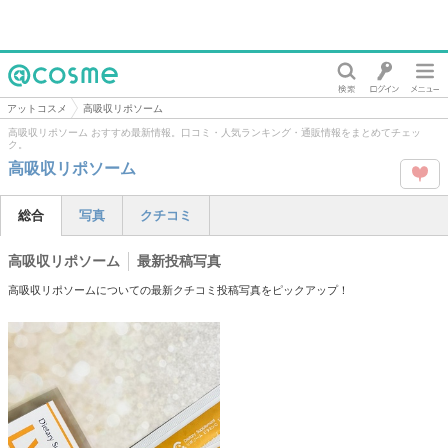
@cosme
アットコスメ
高吸収リポソーム
高吸収リポソーム おすすめ最新情報。口コミ・人気ランキング・通販情報をまとめてチェッ
ク。
高吸収リポソーム
この
総合
写真
クチコミ
タグ
高吸収リポソーム
最新投稿写真
を
高吸収リポソームについての最新クチコミ投稿写真をピックアップ！
Like