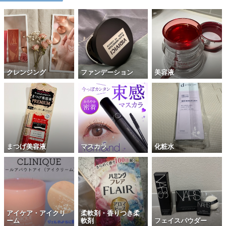
クレンジング
ファンデーション
美容液
まつげ美容液
マスカラ
化粧水
アイケア・アイクリ
柔軟剤・香りつき柔
ーム
軟剤
フェイスパウダー