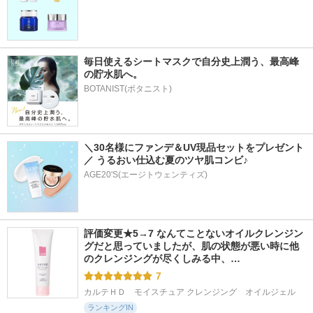
毎日使えるシートマスクで自分史上潤う、最高峰
の貯水肌へ。
BOTANIST(ボタニスト)
＼30名様にファンデ＆UV現品セットをプレゼント
／ うるおい仕込む夏のツヤ肌コンビ♪
AGE20'S(エージトウェンティズ)
評価変更★5→7 なんてことないオイルクレンジン
グだと思っていましたが、肌の状態が悪い時に他
のクレンジングが尽くしみる中、…
7
カルテＨＤ　モイスチュア クレンジング　オイルジェル
ランキングIN