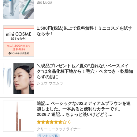
Bio Lucia
1,500円(税込)以上で送料無料！ミニコスメを試す
なら今！
＼現品プレゼントも／夏の“崩れないベースメイ
ク”は名品化粧下地から！毛穴・ベタつき・乾燥知
らずの肌に
シュウ ウエムラ
追記… ベーシックな♯02ミディアムブラウンを追
加しました。一本あると便利なカラーです。 
2026.7 追記… ちょっと淡いけどどう…
6
クリーミータッチライナー
ランキングIN