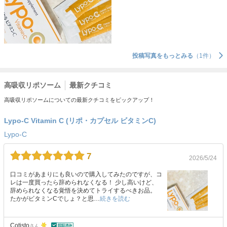
投稿写真をもっとみる
（1件）
高吸収リポソーム
最新クチコミ
高吸収リポソームについての最新クチコミをピックアップ！
Lypo-C Vitamin C (リポ・カプセル ビタミンC)
Lypo-C
7
2026/5/24
口コミがあまりにも良いので購入してみたのですが、コ
レは一度買ったら辞められなくなる！ 少し高いけど、
辞められなくなる覚悟を決めてトライするべきお品。
たかがビタミンCでしょ？と思…
続きを読む
Cotisto
さん