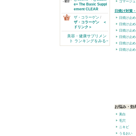
ゴマージュ
e+ The Basic Suppl
ement CLEAR
日焼け対策・
ザ・コラーゲン
/
日焼け止め
ザ・コラーゲン ＜
日焼け止め
ドリンク＞
日焼け止め
美容・健康サプリメン
日焼け止め
ト ランキングをみる
日焼け止め
日焼け止め
お悩み・効
美白
毛穴
ニキビ
うるおい