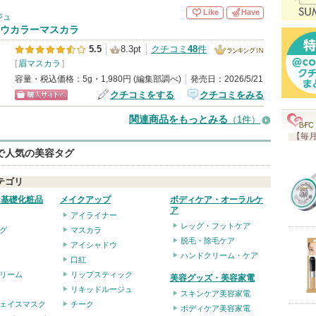
入
Like
Have
ジュ
り
ウカラーマスカラ
登
5.5
8.3pt
クチコミ
48
件
録
[
眉マスカラ
]
ランキング
さ
容量・税込価格：5g・1,980円 (編集部調べ)
発売日：2026/5/21
IN
クチコミをする
クチコミをみる
れ
ショッピン
て
関連商品をもっとみる
（1件）
グサイトへ
い
【毎月
ま
eで人気の美容タグ
す
テゴリ
・基礎化粧品
メイクアップ
ボディケア・オーラルケ
ア
アイライナー
レッグ・フットケア
グ
マスカラ
脱毛・除毛ケア
アイシャドウ
ハンドクリーム・ケア
口紅
リーム
リップスティック
美容グッズ・美容家電
リキッドルージュ
スキンケア美容家電
ェイスマスク
チーク
ボディケア美容家電