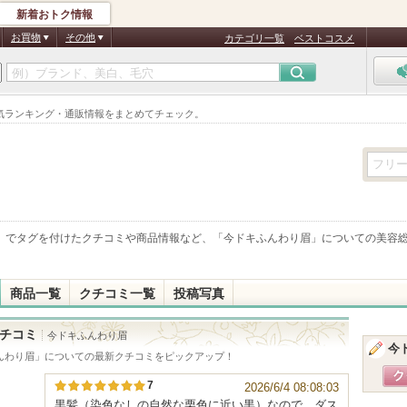
新着おトク情報
お買物
その他
カテゴリ一覧
ベストコスメ
気ランキング・通販情報をまとめてチェック。
」でタグを付けたクチコミや商品情報など、「
今ドキふんわり眉
」についての美容
商品一覧
クチコミ一覧
投稿写真
チコミ
今ドキふんわり眉
今
んわり眉
」についての最新クチコミをピックアップ！
7
2026/6/4 08:08:03
黒髪（染色なしの自然な栗色に近い黒）なので、ダス