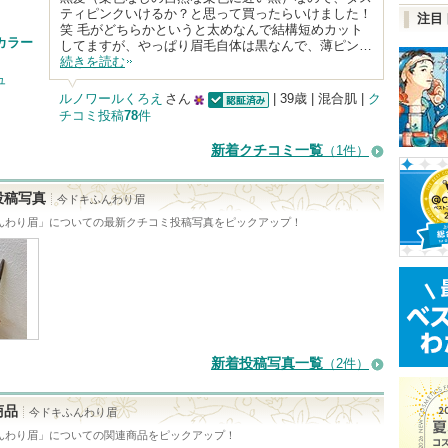
ティピンクいけるか？と思って買ったらいけました！
注目
笑 毛がどちらかというと太めなんで結構短めカット
カラー
してますが、やっぱり眉毛自体は黒なんで、薄ピン…
続きを読む
ュ
ルノワールくろえ
さん
| 39歳 | 混合肌 |
ク
チコミ投稿
78
件
認証済
25
人
新着クチコミ一覧
（1件）
以
上
投稿写真
今ドキふんわり眉
の
んわり眉
」についての最新クチコミ投稿写真をピックアップ！
メ
ン
バ
ー
に
新着投稿写真一覧
（2件）
お
気
商品
今ドキふんわり眉
に
んわり眉
」についての関連商品をピックアップ！