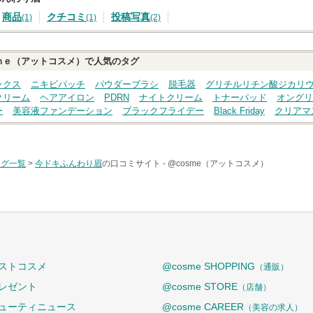
商品
クチコミ
投稿写真
(1)
(1)
(2)
ｍｅ（アットコスメ）で人気のタグ
ックス
ニキビパッチ
パウダーブラシ
脱毛器
グリチルリチン酸ジカリ
クリーム
ヘアアイロン
PDRN
ナイトクリーム
トナーパッド
オングリ
ー
美容液ファンデーション
ブラックフライデー
Black Friday
クリアマ
タグ一覧
>
今ドキふんわり眉
の口コミサイト -
@cosme（アットコスメ）
ストコスメ
@cosme SHOPPING
（通販）
レゼント
@cosme STORE
（店舗）
ューティニュース
@cosme CAREER
（美容の求人）