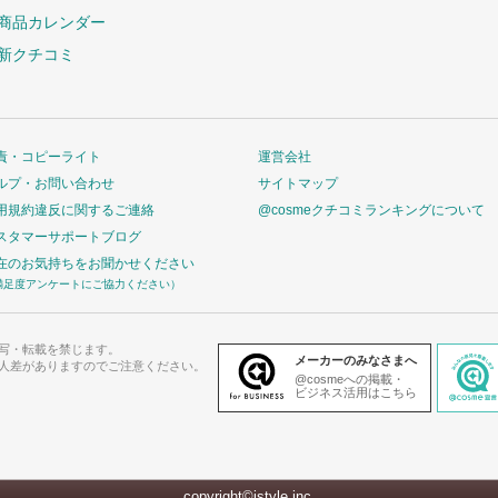
商品カレンダー
新クチコミ
責・コピーライト
運営会社
ルプ・お問い合わせ
サイトマップ
用規約違反に関するご連絡
@cosmeクチコミランキングについて
スタマーサポートブログ
在のお気持ちをお聞かせください
満足度アンケートにご協力ください）
写・転載を禁じます。
メーカーのみなさまへ
人差がありますのでご注意ください。
@cosmeへの掲載・
ビジネス活用はこちら
copyright©istyle,inc.