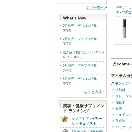
マキアー
タグ一覧へ
アイブロ
What's New
7月発売！デパコス特集
(6/24)
7月発売！プチプラ特集
(6/24)
紫外線に負けない！ベストイ
レブン
(6/10)
@cosm
6月発売！プチプラ特集
(5/28)
アイテムカ
6月発売！デパコス特集
スキンケア
(5/27)
洗顔料
もっとみる
クレンジン
化粧水
美容・健康サプリメン
乳液
ト ランキング
フェイスク
シノアドア
/
ゼリー
美容液
サーキュリスト
パック・フ
@cosme+
/
@cosm