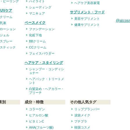
・ピーリング
ハイライト
ヘアケア美容家電
シェーディング
UVケア
サプリメント・フード
マニキュア
クリーム
美容サプリメント
@atco
ベースメイク
乳液
健康サプリメント
ローション
ファンデーション
ジェル
化粧下地
スプレー
BBクリーム
スティック
CCクリーム
フェイスパウダー
ヘアケア・スタイリング
シャンプー・コンディシ
ョナー
ヘアパック・トリートメ
ント
白髪染め・ヘアカラー・
ブリーチ
果別
成分・特徴
その他人気タグ
コラーゲン
リッププランパー
ヒアルロン酸
涙袋メイク
ビタミンC
プチプラ
AHA(フルーツ酸)
韓国コスメ