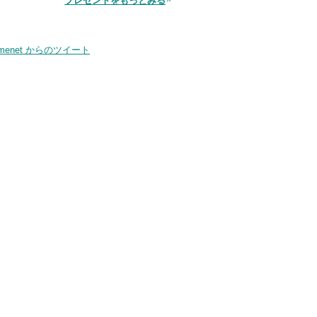
プレゼントをもっとみる
品
smenet からのツイート