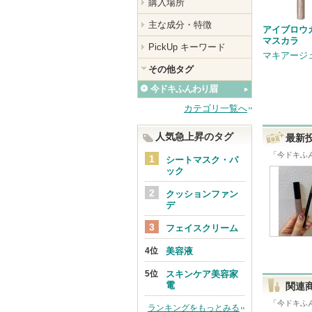
購入場所
主な成分・特徴
アイブロウ
マスカラ
PickUp キーワード
マキアージ
その他タグ
今ドキふんわり眉
カテゴリ一覧へ
人気急上昇のタグ
最新
「
今ドキふ
シートマスク・パ
ック
クッションファン
デ
フェイスクリーム
美容液
スキンケア美容家
電
関連
「
今ドキふ
ランキングをもっとみる