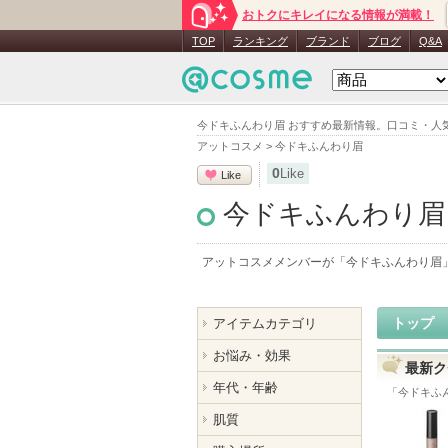
おトクにキレイになる情報が満載！
TOP
ランキング
ブランド
ブログ
Q&A
今ドキふんわり眉 おすすめ最新情報。口コミ・人
アットコスメ
>
今ドキふんわり眉
0
Like
Like
今ドキふんわり眉
アットコスメメンバーが「
今ドキふんわり眉
トップ
アイテムカテゴリ
お悩み・効果
最新ク
年代・年齢
「
今ドキふ
肌質