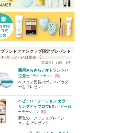
ブランドファンクラブ限定プレゼント
 1・9・17・24日 開催！】
(応募受付：8/1～8/8)
薬用さらさらデオドラントパ
ウダー
/ デオナチュレ
ベスコス受賞のボディパウダ
現
ーをプレゼント！
品
ヘビーローテーション カラー
リングアイブロウEX
/ ヘビーロ
ーテーション
新色の「アッシュグレージ
現
ュ」をプレゼント！