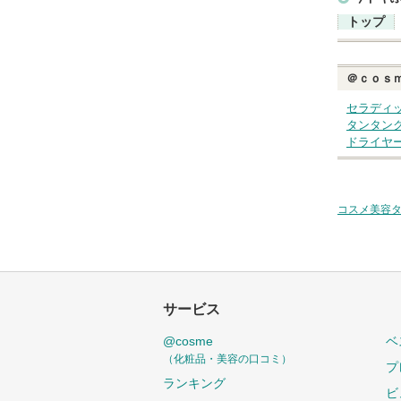
トップ
＠ｃｏｓ
セラディ
タンタン
ドライヤ
コスメ美容
サービス
@cosme
ベ
（化粧品・美容の口コミ）
プ
ランキング
ビ