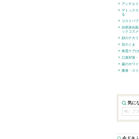
アンチエイ
デトックス
る
コストパフ
自然派化粧
ックコスメ
顔のテカリ
目のくま
角質ケア(
口臭対策・
歯のホワイ
痩身・スリ
気に
今ドキ