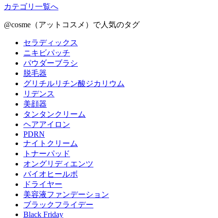
カテゴリ一覧へ
@cosme（アットコスメ）で人気のタグ
セラディックス
ニキビパッチ
パウダーブラシ
脱毛器
グリチルリチン酸ジカリウム
リデンス
美顔器
タンタンクリーム
ヘアアイロン
PDRN
ナイトクリーム
トナーパッド
オングリディエンツ
バイオヒールボ
ドライヤー
美容液ファンデーション
ブラックフライデー
Black Friday