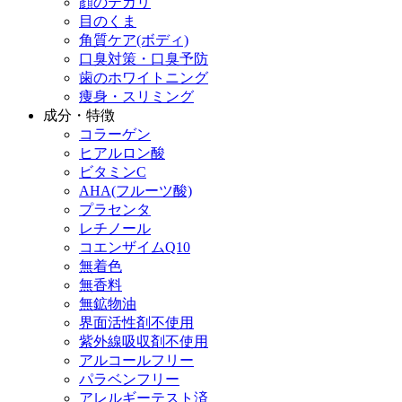
顔のテカリ
目のくま
角質ケア(ボディ)
口臭対策・口臭予防
歯のホワイトニング
痩身・スリミング
成分・特徴
コラーゲン
ヒアルロン酸
ビタミンC
AHA(フルーツ酸)
プラセンタ
レチノール
コエンザイムQ10
無着色
無香料
無鉱物油
界面活性剤不使用
紫外線吸収剤不使用
アルコールフリー
パラベンフリー
アレルギーテスト済