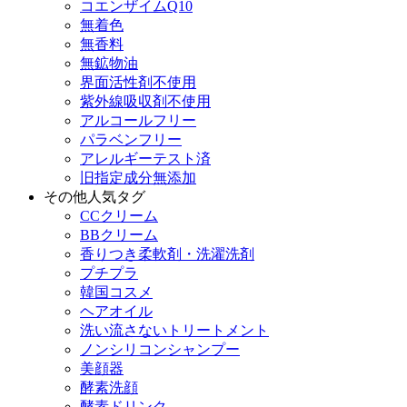
コエンザイムQ10
無着色
無香料
無鉱物油
界面活性剤不使用
紫外線吸収剤不使用
アルコールフリー
パラベンフリー
アレルギーテスト済
旧指定成分無添加
その他人気タグ
CCクリーム
BBクリーム
香りつき柔軟剤・洗濯洗剤
プチプラ
韓国コスメ
ヘアオイル
洗い流さないトリートメント
ノンシリコンシャンプー
美顔器
酵素洗顔
酵素ドリンク