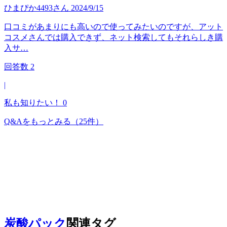
ひまぴか4493
さん
2024/9/15
口コミがあまりにも高いので使ってみたいのですが、アット
コスメさんでは購入できず、ネット検索してもそれらしき購
入サ…
回答数
2
|
私も知りたい！
0
Q&Aをもっとみる
（25件）
炭酸パック
関連タグ