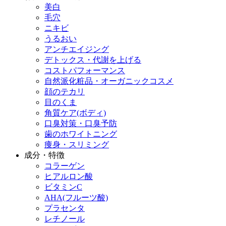
美白
毛穴
ニキビ
うるおい
アンチエイジング
デトックス・代謝を上げる
コストパフォーマンス
自然派化粧品・オーガニックコスメ
顔のテカリ
目のくま
角質ケア(ボディ)
口臭対策・口臭予防
歯のホワイトニング
痩身・スリミング
成分・特徴
コラーゲン
ヒアルロン酸
ビタミンC
AHA(フルーツ酸)
プラセンタ
レチノール