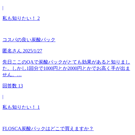
|
私も知りたい！
2
コスパの良い炭酸パック
匿名
さん
2025/1/27
先日ここのQAで炭酸パックがとても効果があると知りまし
た。しかし1回分で1000円とか2000円とかでお高く手が出ま
せん。…
回答数
13
|
私も知りたい！
1
FLOSCA炭酸パックはどこで買えますか？