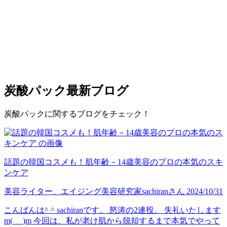
炭酸パック
最新ブログ
炭酸パックに関するブログをチェック！
話題の韓国コスメも！肌年齢－14歳美容のプロの本気のスキ
ンケア
美容ライター、エイジング美容研究家
sachiran
さん
2024/10/31
こんばんは^ ^ sachiranです。 怒涛の2連投。 失礼いたします
m(_ _)m 今回は、私が老け肌から脱却するまで本気でやって