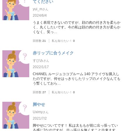
てください
yui_m
さん
2024/6/4
うまく表現できないのですが、顔の肉の付き方を柔らか
く、丸くしたいです。今の私は顔の肉の付き方が柔らか
くなく、笑っ…
|
回答数
21
私も知りたい！
0
赤リップに合うメイク
すぴみ
さん
2022/1/17
CHANEL ルージュココブルーム 140 アライヴを購入し
たのですが、何せはっきりしたリップのメイクなんても
う暫くしておら…
|
回答数
27
私も知りたい！
0
脚やせ
Uximy
さん
2021/7/2
脚やせについてです！ 私は太ももが前に出っ張ってい
る感じ?なのですが、出っ張りを無くすこと出来ます