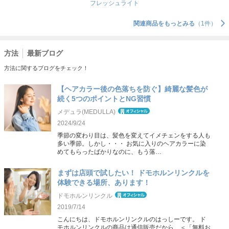
フレッシュライト
関連商品をもっとみる
（1件）
方法
最新ブログ
方法に関するブログをチェック！
【ヘアカラー後の色落ちを防ぐ】綺麗な髪色が
続く5つのポイントとNG習慣
メデュラ(MEDULLA)
2024/9/24
季節の変わり目は、髪色を変えてイメチェンをする人も
多い季節。しかし・・・ お気に入りのヘアカラーに染
めてもらったばかりなのに、もう落…
まずは店頭で試したい！ ドモホルンリンクルを
体験できる場所、あります！
ドモホルンリンクル
2019/7/14
こんにちは、ドモホルンリンクルのはっしーです。 ド
モホルンリンクルの商品は通信販売だから、＜「無料お