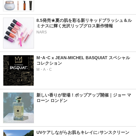
8.5発売★夏の肌を彩る新リキッドブラッシュ＆ル
ミナスに輝く光沢リップグロス新作情報
NARS
M･A･C x JEAN-MICHEL BASQUIAT スペシャル
コレクション
M・A・C
新しい香りが登場！ポップアップ開催｜ジョー マ
ローン ロンドン
UVケアしながらお肌もキレイに♪サンスクリーン