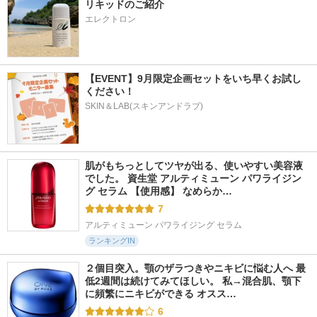
リキッドのご紹介
エレクトロン
【EVENT】9月限定企画セットをいち早くお試し
ください！
SKIN＆LAB(スキンアンドラブ)
肌がもちっとしてツヤが出る、使いやすい美容液
でした。 資生堂 アルティミューン パワライジン
グ セラム 【使用感】 なめらか…
7
アルティミューン パワライジング セラム
ランキングIN
２個目突入。顎のザラつきやニキビに悩む人へ 最
低2週間は続けてみてほしい。 私→混合肌、顎下
に頻繁にニキビができる オスス…
6