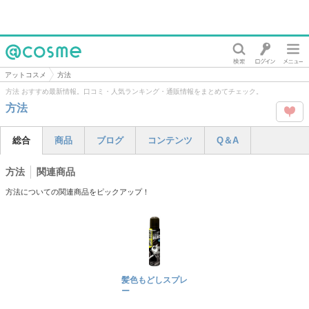
@cosme
アットコスメ
方法
方法 おすすめ最新情報。口コミ・人気ランキング・通販情報をまとめてチェック。
方法
この
総合
商品
ブログ
コンテンツ
Q＆A
タグ
方法
関連商品
を
方法についての関連商品をピックアップ！
Like
髪色もどしスプレ
ー