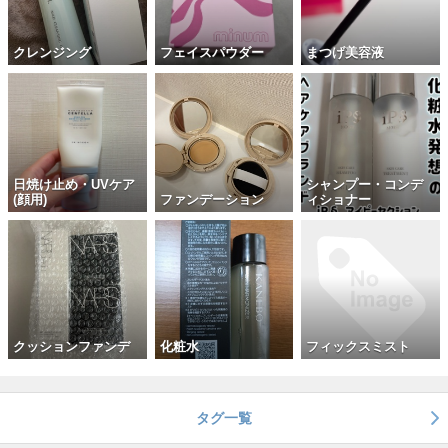
クレンジング
フェイスパウダー
まつげ美容液
日焼け止め・UVケア
シャンプー・コンデ
(顔用)
ファンデーション
ィショナー
クッションファンデ
化粧水
フィックスミスト
タグ一覧