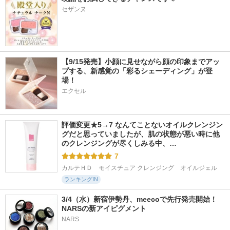
セザンヌ
【9/15発売】小顔に見せながら顔の印象までアッ
プする、新感覚の「彩るシェーディング」が登
場！
エクセル
評価変更★5→7 なんてことないオイルクレンジン
グだと思っていましたが、肌の状態が悪い時に他
のクレンジングが尽くしみる中、…
7
カルテＨＤ　モイスチュア クレンジング　オイルジェル
ランキングIN
3/4（水）新宿伊勢丹、meecoで先行発売開始！
NARSの新アイピグメント
NARS