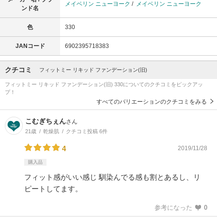
メイベリン ニューヨーク
/
メイベリン ニューヨーク
ンド名
色
330
JANコード
6902395718383
クチコミ
フィットミー リキッド ファンデーション(旧)
フィットミー リキッド ファンデーション(旧) 330についてのクチコミをピックアッ
プ！
すべてのバリエーションのクチコミをみる
こむぎちぇん
さん
21歳
乾燥肌
クチコミ投稿 6件
4
2019/11/28
購入品
フィット感がいい感じ 馴染んでる感も割とあるし、リ
ピートしてます。
参考になった
0