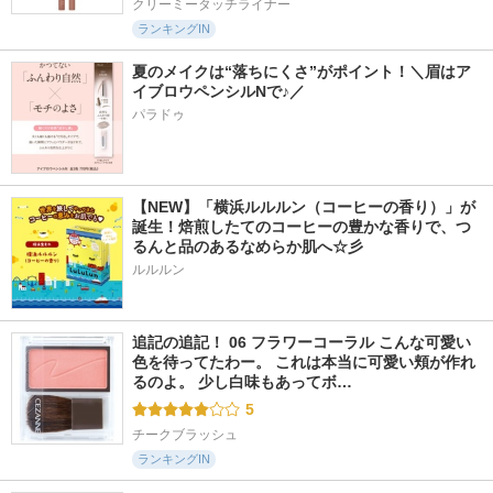
クリーミータッチライナー
ランキングIN
夏のメイクは“落ちにくさ”がポイント！＼眉はア
イブロウペンシルNで♪／
パラドゥ
【NEW】「横浜ルルルン（コーヒーの香り）」が
誕生！焙煎したてのコーヒーの豊かな香りで、つ
るんと品のあるなめらか肌へ☆彡
ルルルン
追記の追記！ 06 フラワーコーラル こんな可愛い
色を待ってたわー。 これは本当に可愛い頬が作れ
るのよ。 少し白味もあってボ…
5
チークブラッシュ
ランキングIN