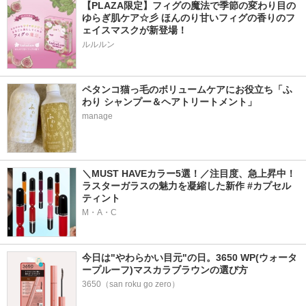
【PLAZA限定】フィグの魔法で季節の変わり目の
ゆらぎ肌ケア☆彡 ほんのり甘いフィグの香りのフ
ェイスマスクが新登場！
ルルルン
ペタンコ猫っ毛のボリュームケアにお役立ち「ふ
わり シャンプー＆ヘアトリートメント」
manage
＼MUST HAVEカラー5選！／注目度、急上昇中！
ラスターガラスの魅力を凝縮した新作 #カプセル
ティント
M・A・C
今日は"やわらかい目元"の日。3650 WP(ウォータ
ープルーフ)マスカラブラウンの選び方
3650（san roku go zero）