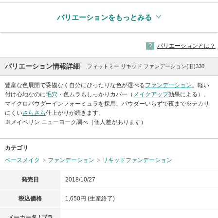
バリエーションをもっとみる
バリエーションとは？
バリエーション情報詳細
フィットミー リキッド ファンデーション(旧)330
豊富な色展開で妥協なく自分にぴったりな色が選べる
ファンデーション
。軽い
付け心地なのに
毛穴
・色ムラもしっかりカバー（
メイクアップ
効果による）。
マイクロパウダーインフォーミュラを採用、パウダーいらずで夜まで※テカり
にくい
さらさら
仕上がりが続きます。
※メイベリン ニューヨーク調べ（個人差があります）
カテゴリ
ベースメイク
ファンデーション
リキッドファンデーション
発売日
2018/10/27
税込価格
1,650円 (生産終了)
メーカー名 / ブラ