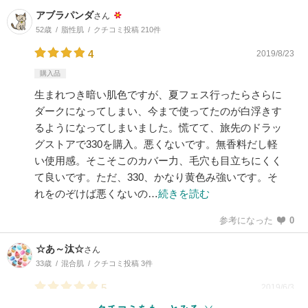
アブラパンダ
さん
52歳
脂性肌
クチコミ投稿 210件
4
2019/8/23
購入品
生まれつき暗い肌色ですが、夏フェス行ったらさらに
ダークになってしまい、今まで使ってたのが白浮きす
るようになってしまいました。慌てて、旅先のドラッ
グストアで330を購入。悪くないです。無香料だし軽
い使用感。そこそこのカバー力、毛穴も目立ちにくく
て良いです。ただ、330、かなり黄色み強いです。そ
れをのぞけば悪くないの…
続きを読む
参考になった
0
☆あ～汰☆
さん
33歳
混合肌
クチコミ投稿 3件
5
2019/6/3