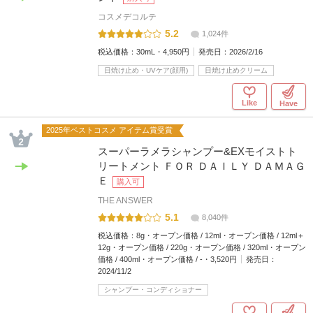
コスメデコルテ
5.2
1,024件
税込価格：
30mL・4,950円
発売日：
2026/2/16
日焼け止め・UVケア(顔用)
日焼け止めクリーム
Like
Have
2025年ベストコスメ アイテム賞受賞
スーパーラメラシャンプー&EXモイストト
リートメント ＦＯＲ ＤＡＩＬＹ ＤＡＭＡＧ
Ｅ
購入可
THE ANSWER
5.1
8,040件
税込価格：
8g・オープン価格 / 12ml・オープン価格 / 12ml＋
12g・オープン価格 / 220g・オープン価格 / 320ml・オープン
価格 / 400ml・オープン価格 / -・3,520円
発売日：
2024/11/2
シャンプー・コンディショナー