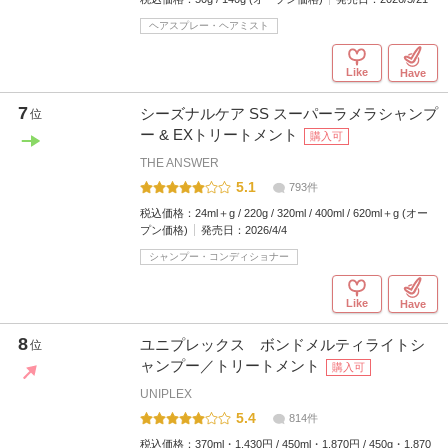
ヘアスプレー・ヘアミスト
Like
Have
7
シーズナルケア SS スーパーラメラシャンプ
位
ー & EXトリートメント
購入可
THE ANSWER
5.1
793件
税込価格：
24ml＋g / 220g / 320ml / 400ml / 620ml＋g (オー
プン価格)
発売日：
2026/4/4
シャンプー・コンディショナー
Like
Have
8
ユニプレックス ボンドメルティライトシ
位
ャンプー／トリートメント
購入可
UNIPLEX
5.4
814件
税込価格：
370ml・1,430円 / 450ml・1,870円 / 450g・1,870