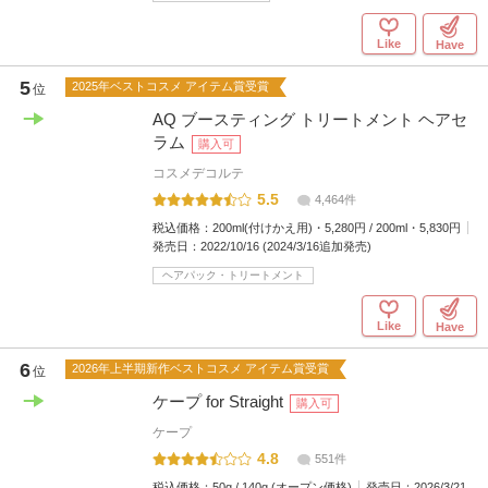
Like
Have
5
2025年ベストコスメ アイテム賞受賞
位
AQ ブースティング トリートメント ヘアセ
ラム
購入可
コスメデコルテ
5.5
4,464件
税込価格：
200ml(付けかえ用)・5,280円 / 200ml・5,830円
発売日：
2022/10/16 (2024/3/16追加発売)
ヘアパック・トリートメント
Like
Have
6
2026年上半期新作ベストコスメ アイテム賞受賞
位
ケープ for Straight
購入可
ケープ
4.8
551件
税込価格：
50g / 140g (オープン価格)
発売日：
2026/3/21