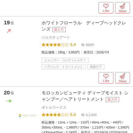
Like
Have
19
ホワイトフローラル ディープヘッドクレ
位
ンズ
購入可
ジルスチュアート
5.4
906件
税込価格：
280g・3,850円
発売日：
2025/7/4
シャンプー・コンディショナー
ヘアパック・トリートメント
頭皮ケア
Like
Have
20
モロッカンビューティ ディープモイスト シ
位
ャンプー／ヘアトリートメント
購入可
ボトルワークス
5.0
4,116件
ベストコスメ
税込価格：
12mL＋12mL・132円 / 40mL+40mL・440円 /
300mL+300mL・1,980円 / 370ml・1,210円 / 430ml・1,595円
/ 430ml+430ml・3,190円
発売日：
2023/9/26 (2025/9/16追