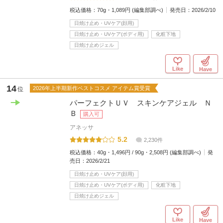
税込価格：
70g・1,089円 (編集部調べ)
発売日：
2026/2/10
日焼け止め・UVケア(顔用)
日焼け止め・UVケア(ボディ用)
化粧下地
日焼け止めジェル
Like
Have
14
2026年上半期新作ベストコスメ アイテム賞受賞
位
パーフェクトＵＶ スキンケアジェル Ｎ
Ｂ
購入可
アネッサ
5.2
2,230件
税込価格：
40g・1,496円 / 90g・2,508円 (編集部調べ)
発
売日：
2026/2/21
日焼け止め・UVケア(顔用)
日焼け止め・UVケア(ボディ用)
化粧下地
日焼け止めジェル
Like
Have