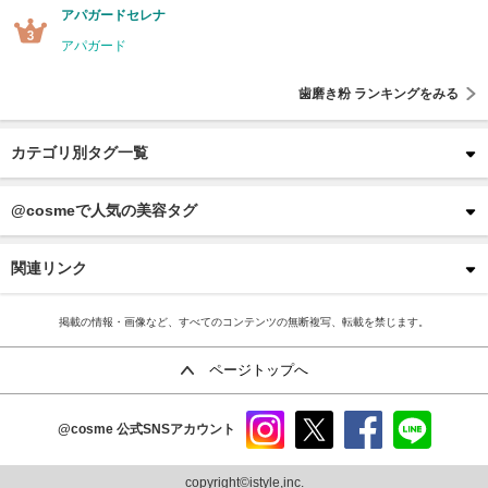
アパガードセレナ
アパガード
歯磨き粉 ランキングをみる
カテゴリ別タグ一覧
@cosmeで人気の美容タグ
関連リンク
掲載の情報・画像など、すべてのコンテンツの無断複写、転載を禁じます。
ページトップへ
@cosme
公式SNSアカウント
instag
x
faceb
line
ram
ook
copyright©istyle,inc.