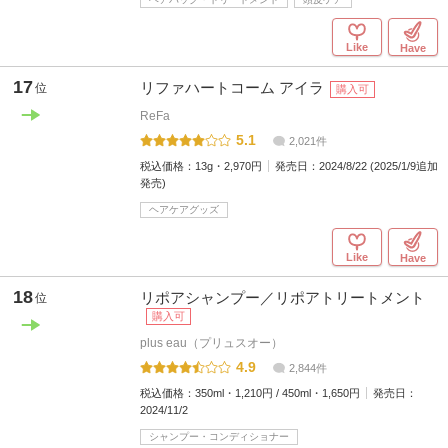
Like
Have
17
リファハートコーム アイラ
位
購入可
ReFa
5.1
2,021件
税込価格：
13g・2,970円
発売日：
2024/8/22 (2025/1/9追加
発売)
ヘアケアグッズ
Like
Have
18
リポアシャンプー／リポアトリートメント
位
購入可
plus eau（プリュスオー）
4.9
2,844件
税込価格：
350ml・1,210円 / 450ml・1,650円
発売日：
2024/11/2
シャンプー・コンディショナー