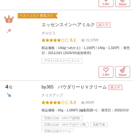
Like
Have
ベストコスメ 殿堂入り
エッセンスインヘアミルク
購入可
オルビス
5.1
21,379件
税込価格：
140g(つめかえ)・1,100円 / 140g・1,320円
発売
日：
2011/10/1 (2026/3/5追加発売)
アウトバストリートメント
Like
Have
4
by365 パウダリーＵＶクリーム
位
購入可
ナリスアップ
5.3
855件
税込価格：
60g・1,089円 (編集部調べ)
発売日：
2026/2/10
日焼け止め・UVケア(顔用)
日焼け止め・UVケア(ボディ用)
化粧下地
日焼け止めクリーム