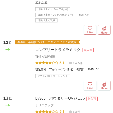
2024/2/21
日焼け止め・UVケア(顔用)
日焼け止め・UVケア(ボディ用)
化粧下地
日焼け止め乳液
Like
Have
12
2026年上半期新作ベストコスメ アイテム賞受賞
位
コンプリートラメラミルク
購入可
THE ANSWER
5.1
1,405件
税込価格：
70g (オープン価格)
発売日：
2025/10/1
アウトバストリートメント
Like
Have
13
by365 パウダリーUVジェル
位
購入可
ナリスアップ
5.3
616件