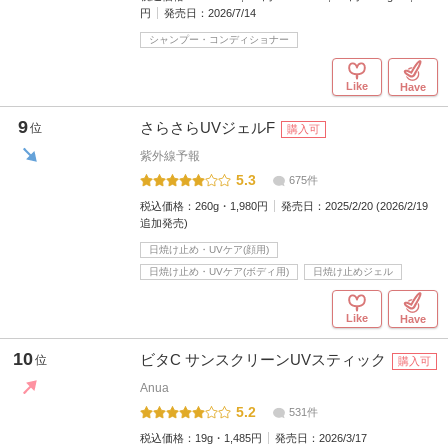
円
発売日：
2026/7/14
シャンプー・コンディショナー
Like
Have
9
さらさらUVジェルF
位
購入可
紫外線予報
5.3
675件
税込価格：
260g・1,980円
発売日：
2025/2/20 (2026/2/19
追加発売)
日焼け止め・UVケア(顔用)
日焼け止め・UVケア(ボディ用)
日焼け止めジェル
Like
Have
10
ビタC サンスクリーンUVスティック
位
購入可
Anua
5.2
531件
税込価格：
19g・1,485円
発売日：
2026/3/17