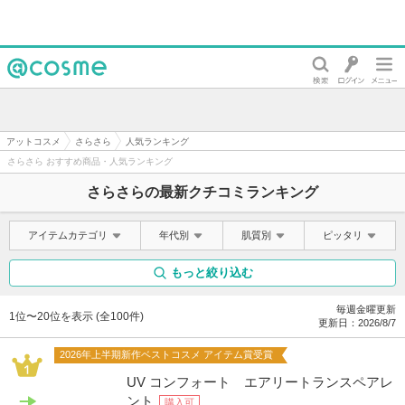
@cosme
アットコスメ
さらさら
人気ランキング
さらさら おすすめ商品・人気ランキング
さらさらの最新クチコミランキング
アイテムカテゴリ
年代別
肌質別
ピッタリ
もっと絞り込む
毎週金曜更新
1位〜20位を表示 (全100件)
更新日：
2026/8/7
2026年上半期新作ベストコスメ アイテム賞受賞
UV コンフォート エアリートランスペアレ
ント
購入可