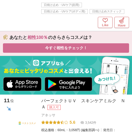
日焼け止め・UVケア(顔用)
日焼け止め・UVケア(ボディ用)
日焼け止めスティック
Like
Have
あなたと
相性100
のさらさらコスメは？
今すぐ相性をチェック！
11
パーフェクトＵＶ スキンケアミルク Ｎ
位
Ａ
購入可
アネッサ
5.6
3,542件
ベストコスメ
税込価格：
60mL・3,058円 (編集部調べ)
発売日：