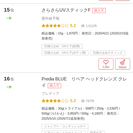
15
さらさらUVスティックF
位
購入可
紫外線予報
5.2
1,612件
税込価格：
15g・1,870円
発売日：
2020/4/21 (2026/2/19追
加発売)
日焼け止め・UVケア(顔用)
日焼け止め・UVケア(ボディ用)
日焼け止めスティック
Like
Have
16
Predia BLUE リペア ヘッドクレンズ クレ
位
イ
購入可
プレディア
5.2
797件
税込価格：
30g(トライアル)・308円 / 250g・2,530円 /
500g(つけかえ)・3,850円 / 500g・4,180円
発売日：
2025/5/16 (2026/7/1追加発売)
シャンプー・コンディショナー
ヘアパック・トリートメント
頭皮ケア