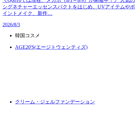
＼Qoo10では現在、メガポ（8/1～8/9）が開催中！／ 人気の
シグネチャーエッセンスパクトをはじめ、UVアイテムやポ
イントメイク、新作…
2026/8/3
韓国コスメ
AGE20'S(エージトウェンティズ)
クリーム・ジェルファンデーション