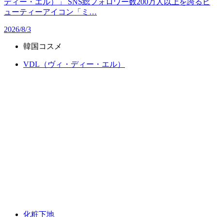
ディー・エル）」 SNS総フォロワー数200万人以上を誇るビ
ューティーアイコン「ミ…
2026/8/3
韓国コスメ
VDL（ヴィ・ディー・エル）
化粧下地