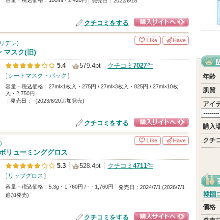
容量・税込価格：100ml・2,420円
発売日：2022/6/18
クチコミをする
ショッピングサイ
Like
Have
(トリデン)
トへ
 マスク(旧)
5.4
579.4pt
クチコミ
7027
件
[
シートマスク・パック
]
年齢
容量・税込価格：27ml×1枚入・275円 / 27ml×3枚入・825円 / 27ml×10枚
肌質
入・2,750円
発売日：- (2023/6/20追加発売)
アイ
クチコミをする
購入
ショッピングサイ
クチ
Like
Have
)
トへ
Dボリューミンググロス
5.3
528.4pt
クチコミ
4711
件
[
リップグロス
]
容量・税込価格：5.3g・1,760円 / -・1,760円
発売日：2024/7/1 (2026/7/1
韓国
追加発売)
価格
クチコミをする