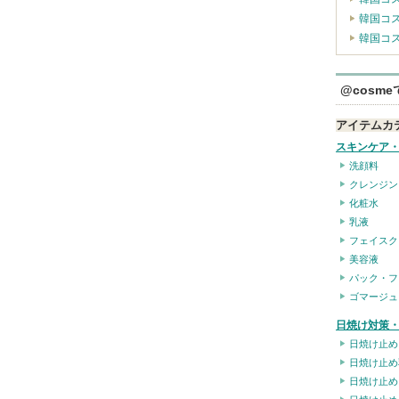
韓国コ
韓国コ
@cosm
アイテムカ
スキンケア
洗顔料
クレンジン
化粧水
乳液
フェイスク
美容液
パック・フ
ゴマージュ
日焼け対策・
日焼け止め
日焼け止め
日焼け止め