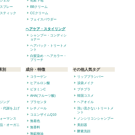
ジェル
化粧下地
スプレー
BBクリーム
スティック
CCクリーム
フェイスパウダー
ヘアケア・スタイリング
シャンプー・コンディシ
ョナー
ヘアパック・トリートメ
ント
白髪染め・ヘアカラー・
ブリーチ
果別
成分・特徴
その他人気タグ
コラーゲン
リッププランパー
ヒアルロン酸
涙袋メイク
ビタミンC
プチプラ
AHA(フルーツ酸)
韓国コスメ
ジング
プラセンタ
ヘアオイル
・代謝を上げ
レチノール
洗い流さないトリートメ
ント
コエンザイムQ10
ォーマンス
ノンシリコンシャンプー
無着色
品・オーガニ
美顔器
無香料
酵素洗顔
無鉱物油