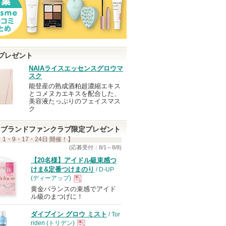
プレゼント
NAIAライスエッセンスグロウマ
スク
能登産の熟成酒粕超濃縮エキス
とコメヌカエキスを配合した、
美容液たっぷりのフェイスマス
ク
ブランドファンクラブ限定プレゼント
 1・9・17・24日 開催！】
(応募受付：8/1～8/8)
【20名様】アイドル級束感つ
けま&定番つけまのり
/ D-UP
(ディーアップ)
黄金バランスの束感でアイド
現
ル級のまつげに！
ダイブイン グロウ ミスト
/ Tor
品
riden (トリデン)