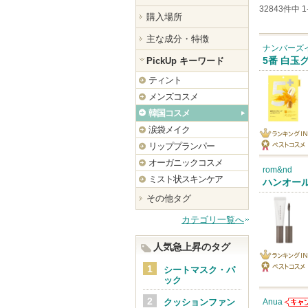
ランキング
32843件中 
購入場所
主な成分・特徴
ナンバーズイン
PickUp キーワード
5番 白玉
ティント
メンズコスメ
韓国コスメ
涙袋メイク
リッププランパー
ランキング
ベストコス
オーガニックコスメ
IN
rom&nd
メ
ミスト状スキンケア
ハンオー
その他タグ
カテゴリ一覧へ
人気急上昇のタグ
ランキング
シートマスク・パ
ック
ベストコス
IN
メ
クッションファン
Anua