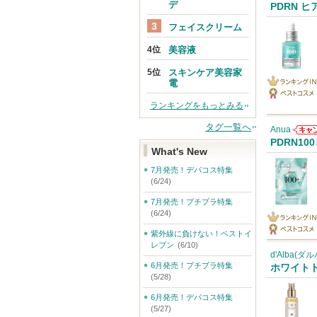
デ
Anu
PDRN ヒ
知ら
フェイスクリーム
す
美容液
スキンケア美容家
電
ランキング
ランキングをもっとみる
ベストコス
IN
メ
タグ一覧へ
Anua
Anu
PDRN1
What's New
知ら
す
7月発売！デパコス特集
(6/24)
7月発売！プチプラ特集
(6/24)
ランキング
紫外線に負けない！ベストイ
ベストコス
レブン
(6/10)
IN
d'Alba(ダル
メ
6月発売！プチプラ特集
ホワイト
(5/28)
6月発売！デパコス特集
(5/27)