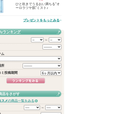
ひと吹きでうるおい満ちる"オ
現
ーロラツヤ肌"ミスト♪
品
プレゼントをもっとみる
Myランキング
～
テム
場所
コミ投稿期間
商品をさがす
コスメ
の商品一覧をみる
～