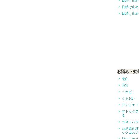
日焼け止め
日焼け止め
日焼け止め
お悩み・効
美白
毛穴
ニキビ
うるおい
アンチエイ
デトックス
る
コストパフ
自然派化粧
ックコスメ