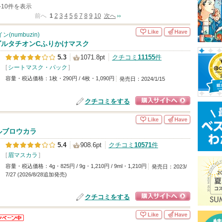
ポイント順
クチコミ件数
おすすめ度順
発売日順
価格順
1-10件を表示
順
前へ
1
2
3
4
5
6
7
8
9
10
次へ
Like
Have
(numbuzin)
グルタチオンCふりかけマスク
5.3
1071.8pt
クチコミ
11155
件
[
シートマスク・パック
]
容量・税込価格：1枚・290円 / 4枚・1,090円
発売日：2024/1/15
クチコミをする
ショッピングサイ
Like
Have
トへ
ルブロウカラ
5.4
908.6pt
クチコミ
10571
件
[
眉マスカラ
]
容量・税込価格：4g・825円 / 9g・1,210円 / 9ml・1,210円
発売日：2023/
7/27 (2026/8/28追加発売)
クチコミをする
ショッピングサイ
Like
Have
トへ