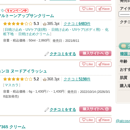
発売
ショッピングサイ
アイ
Like
Have
バ)
トへ
d'Alba(ダルバ)
フルトーンアップサンクリーム
からのお知らせ
クチ
5.3
385.3pt
クチコミ
6483
件
があります
[
日焼け止め・UVケア(顔用)
・
日焼け止め・UVケア(ボディ用)
・
化
粧下地
・
日焼け止めクリーム
]
容量・税込価格：50ml・2,860円
発売日：2021/8/11
クチコミをする
韓国
ショッピングサイ
年齢
Like
Have
トへ
おす
ョンヨ ヌードアイラッシュ
肌質
5.2
368.3pt
クチコミ
5198
件
[
マスカラ
]
購入
容量・税込価格：6g・1,430円 / -・1,430円
発売日：2022/10/14 (2026/3/1
8追加発売)
クチコミをする
ショッピングサイ
Like
Have
@atco
トへ
365 クリーム