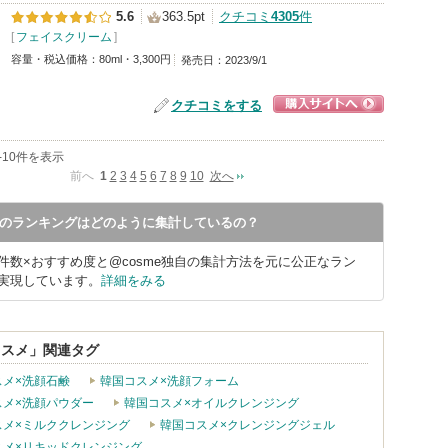
5.6
363.5pt
クチコミ
4305
件
[
フェイスクリーム
]
容量・税込価格：80ml・3,300円
発売日：2023/9/1
クチコミをする
ショッピングサイ
トへ
1-10件を表示
前へ
1
2
3
4
5
6
7
8
9
10
次へ
meのランキングはどのように集計しているの？
件数×おすすめ度と@cosme独自の集計方法を元に公正なラン
実現しています。
詳細をみる
コスメ」関連タグ
スメ×洗顔石鹸
韓国コスメ×洗顔フォーム
スメ×洗顔パウダー
韓国コスメ×オイルクレンジング
スメ×ミルククレンジング
韓国コスメ×クレンジングジェル
スメ×リキッドクレンジング