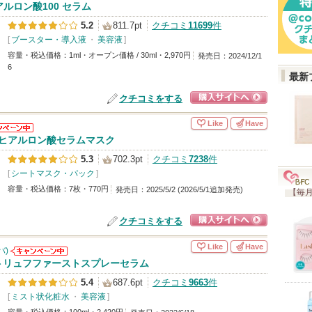
aからのお
アルロン酸100 セラム
せがありま
5.2
811.7pt
クチコミ
11699
件
[
ブースター・導入液
・
美容液
]
容量・税込価格：1ml・オープン価格 / 30ml・2,970円
発売日：2024/12/1
6
最新
クチコミをする
ショッピングサイ
Like
Have
トへ
aからのお
00ヒアルロン酸セラムマスク
せがありま
5.3
702.3pt
クチコミ
7238
件
[
シートマスク・パック
]
容量・税込価格：7枚・770円
発売日：2025/5/2 (2026/5/1追加発売)
【毎月
クチコミをする
ショッピングサイ
Like
Have
バ)
トへ
d'Alba(ダルバ)
トリュフファーストスプレーセラム
からのお知らせ
5.4
687.6pt
クチコミ
9663
件
があります
[
ミスト状化粧水
・
美容液
]