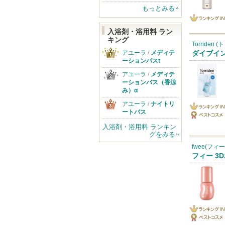
もっとみる
ランキング
入浴剤・浴用料 ラン
キング
IN
Torriden 
アユーラ
/
メディテ
ダイブイン
ーションバスt
アユーラ
/
メディテ
ーションバス（香涼
み）α
アユーラ
/
ナイトリ
ートバス
ランキング
ベストコス
入浴剤・浴用料 ランキン
IN
グをみる
メ
fwee(フィー
フィー 3
ランキング