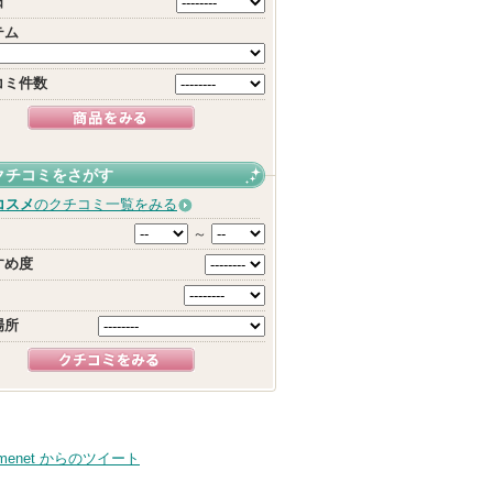
日
テム
コミ件数
クチコミをさがす
コスメ
のクチコミ一覧をみる
～
すめ度
場所
smenet からのツイート