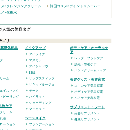
スメ×クレンジングクリーム
韓国コスメ×ポイントリムーバー
スメ×化粧水
eで人気の美容タグ
テゴリ
・基礎化粧品
メイクアップ
ボディケア・オーラルケ
ア
アイライナー
レッグ・フットケア
グ
マスカラ
脱毛・除毛ケア
アイシャドウ
ハンドクリーム・ケア
口紅
リーム
リップスティック
美容グッズ・美容家電
リキッドルージュ
スキンケア美容家電
ェイスマスク
チーク
ボディケア美容家電
・ピーリング
ハイライト
ヘアケア美容家電
シェーディング
UVケア
サプリメント・フード
マニキュア
クリーム
美容サプリメント
ベースメイク
乳液
健康サプリメント
ローション
ファンデーション