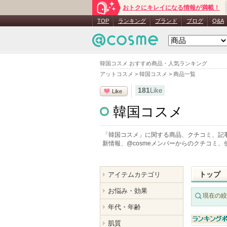
おトクにキレイになる情報が満載！
TOP
ランキング
ブランド
ブログ
Q&A
韓国コスメ おすすめ商品・人気ランキング
アットコスメ
>
韓国コスメ
>
商品一覧
181
Like
Like
韓国コスメ
「韓国コスメ」に関する商品、クチコミ、記
新情報、@cosmeメンバーからのクチコミ
トップ
アイテムカテゴリ
お悩み・効果
現在の絞
年代・年齢
肌質