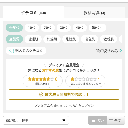
クチコミ
投稿写真
(150)
(3)
全年代
10代
20代
30代
40代
50代～
全肌質
普通肌
乾燥肌
脂性肌
混合肌
敏感肌
ア
購入者のクチコミ
詳細絞り込み
プレミアム会員限定
気になる
おすすめ度
別にクチコミをチェック！
最大30日間無料でお試し！
プレミアム会員の方はこちらからログイン
並び替え：
リスト
全文