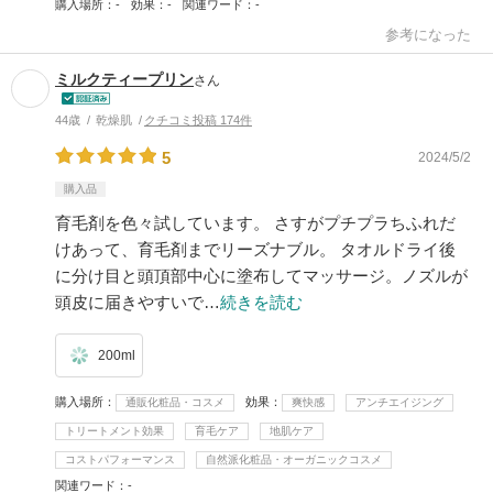
購入場所
-
効果
-
関連ワード
-
参考になった
ミルクティープリン
さん
44歳
乾燥肌
クチコミ投稿 174件
5
2024/5/2
購入品
育毛剤を色々試しています。 さすがプチプラちふれだ
けあって、育毛剤までリーズナブル。 タオルドライ後
に分け目と頭頂部中心に塗布してマッサージ。ノズルが
頭皮に届きやすいで…
続きを読む
200ml
購入場所
効果
通販化粧品・コスメ
爽快感
アンチエイジング
トリートメント効果
育毛ケア
地肌ケア
コストパフォーマンス
自然派化粧品・オーガニックコスメ
関連ワード
-