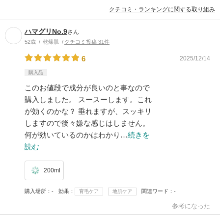
クチコミ・ランキングに関する取り組み
ハマグリNo.9
さん
52歳
乾燥肌
クチコミ投稿 31件
6
2025/12/14
購入品
このお値段で成分が良いのと事なので
購入しました。 スースーします。これ
が効くのかな？ 垂れますが、スッキリ
しますので後々嫌な感じはしません。
何が効いているのかはわかり…
続きを
読む
200ml
購入場所
-
効果
関連ワード
-
育毛ケア
地肌ケア
参考になった