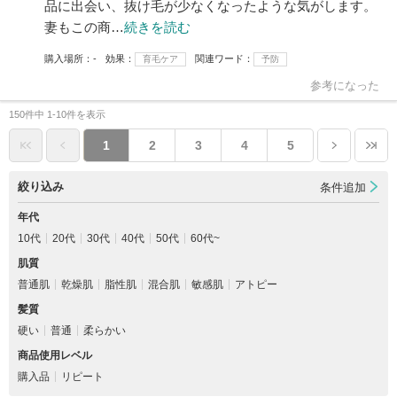
品に出会い、抜け毛が少なくなったような気がします。
妻もこの商…
続きを読む
購入場所
-
効果
関連ワード
育毛ケア
予防
参考になった
150件中 1-10件を表示
1
2
3
4
5
絞り込み
条件追加
年代
10代
20代
30代
40代
50代
60代~
肌質
普通肌
乾燥肌
脂性肌
混合肌
敏感肌
アトピー
髪質
硬い
普通
柔らかい
商品使用レベル
購入品
リピート