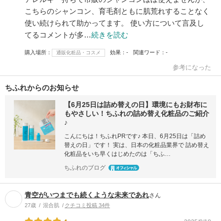
こちらのシャンコン、育毛剤ともに肌荒れすることなく
使い続けられて助かってます。 使い方について言及し
てるコメントが多…
続きを読む
購入場所
効果
-
関連ワード
-
通販化粧品・コスメ
参考になった
ちふれからのお知らせ
【6月25日は詰め替えの日】環境にもお財布に
もやさしい！ちふれの詰め替え化粧品のご紹介
♪
こんにちは！ちふれPRです♪ 本日、6月25日は「詰め
替えの日」です！ 実は、日本の化粧品業界で 詰め替え
化粧品をいち早くはじめたのは「ちふ…
ちふれのブログ
青空がいつまでも続くような未来であれ
さん
27歳
混合肌
クチコミ投稿 34件