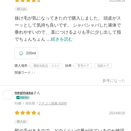
4
2025/8/18
購入品
抜け毛が気になってきたので購入しました。 頭皮がス
ーッとして気持ち良いです。 シャバシャバした液体で
垂れやすいので、 直につけるよりも手に少し出して指
でちょんちょん …
続きを読む
200ml
購入場所
効果
通販化粧品・コスメ
育毛ケア
地肌ケア
関連ワード
-
参考になった
neginasu
さん
53歳
混合肌
クチコミ投稿 916件
4
2024/6/16
購入品
髪の毛があるので、どのくらいの量が出ているのか確認