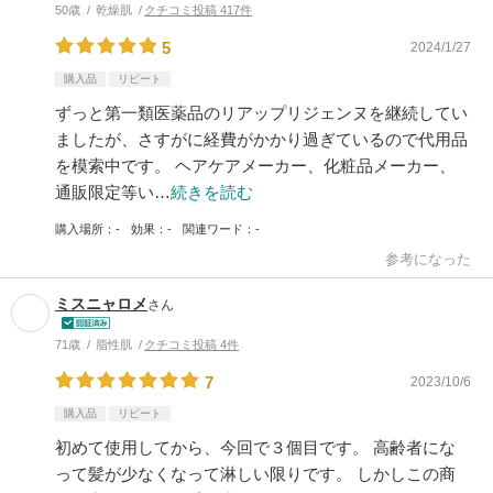
50歳
乾燥肌
クチコミ投稿 417件
5
2024/1/27
購入品
リピート
ずっと第一類医薬品のリアップリジェンヌを継続してい
ましたが、さすがに経費がかかり過ぎているので代用品
を模索中です。 ヘアケアメーカー、化粧品メーカー、
通販限定等い…
続きを読む
購入場所
-
効果
-
関連ワード
-
参考になった
ミスニャロメ
さん
71歳
脂性肌
クチコミ投稿 4件
7
2023/10/6
購入品
リピート
初めて使用してから、今回で３個目です。 高齢者にな
って髪が少なくなって淋しい限りです。 しかしこの商