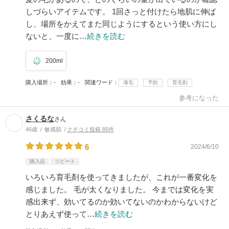
しづらいアイテムです。 1回さっと付けたら地肌に伸ば
し、場所をかえてまた同じようにするという使い方にし
ないと、一度に…
続きを読む
200ml
購入場所
-
効果
-
関連ワード
薄毛
予防
育毛剤
参考になった
さくるな
さん
46歳
敏感肌
クチコミ投稿 85件
6
2024/6/10
購入品
リピート
いろいろ育毛剤を使ってきましたが、これが一番変化を
感じました。 毛が太くなりました。 今までは変化を実
感出来ず、効いてるのか効いてないのかわからないけど
とりあえず使って…
続きを読む