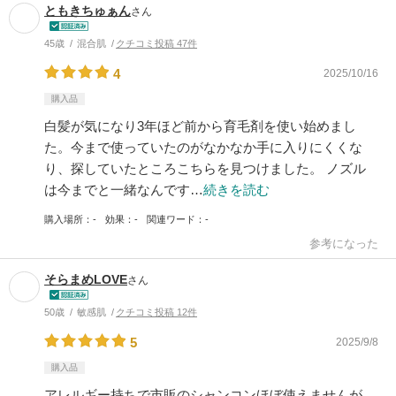
ともきちゅぁん
さん
45歳
混合肌
クチコミ投稿 47件
4
2025/10/16
購入品
白髪が気になり3年ほど前から育毛剤を使い始めまし
た。今まで使っていたのがなかなか手に入りにくくな
り、探していたところこちらを見つけました。 ノズル
は今までと一緒なんです…
続きを読む
購入場所
-
効果
-
関連ワード
-
参考になった
そらまめLOVE
さん
50歳
敏感肌
クチコミ投稿 12件
5
2025/9/8
購入品
アレルギー持ちで市販のシャンコンほぼ使えませんが、