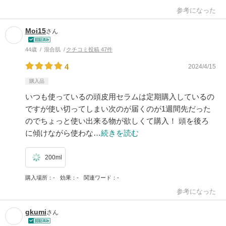
参考になった
Moi15
さん
44歳
混合肌
クチコミ投稿 47件
4
2024/4/15
購入品
いつも使っているの頭皮用セラムは定期購入しているの
ですが使い切ってしまい次のが届くのが1週間先だった
のでちょっと使い出来る物が欲しくて購入！ 頭を後ろ
に傾けながら使わな…
続きを読む
200ml
購入場所
-
効果
-
関連ワード
-
参考になった
gkumi
さん