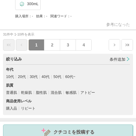
300mL
購入場所
-
効果
-
関連ワード
-
参考になった
31件中 1-10件を表示
1
2
3
4
絞り込み
条件追加
年代
10代
20代
30代
40代
50代
60代~
肌質
普通肌
乾燥肌
脂性肌
混合肌
敏感肌
アトピー
商品使用レベル
購入品
リピート
クチコミを投稿する