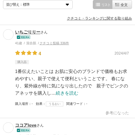
並び替え：
リスト
全文
クチコミ・ランキングに関する取り組み
いちごりりー
さん
41歳
混合肌
クチコミ投稿 336件
4
2024/4/7
購入品
1番伝えたいことは お肌に安心のブランドで価格もお求
めやすい、親子で使えて便利ということです。 春にな
り、紫外線が特に気になり出したので 親子でピンクの
アネッサを購入し…
続きを読む
購入場所
-
効果
関連ワード
-
うるおい
参考になった
ココアlove
さん