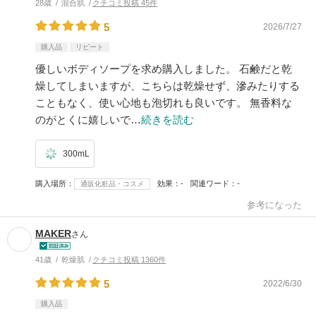
28歳
混合肌
クチコミ投稿 45件
5
2026/7/27
購入品
リピート
優しいボディソープを求め購入しました。 石鹸だと乾
燥してしまいますが、こちらは乾燥せず、滲みたりする
こともなく、使い心地も泡切れも良いです。 無香料な
のがとくに嬉しいで…
続きを読む
300mL
購入場所
効果
-
関連ワード
-
通販化粧品・コスメ
参考になった
MAKER
さん
41歳
乾燥肌
クチコミ投稿 1360件
5
2022/6/30
購入品