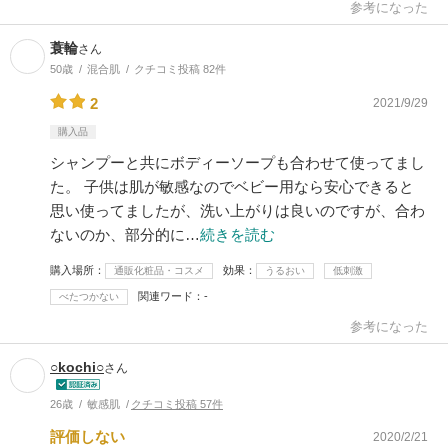
参考になった
蓑輪
さん
50歳
混合肌
クチコミ投稿 82件
2
2021/9/29
購入品
シャンプーと共にボディーソープも合わせて使ってまし
た。 子供は肌が敏感なのでベビー用なら安心できると
思い使ってましたが、洗い上がりは良いのですが、合わ
ないのか、部分的に…
続きを読む
購入場所
効果
通販化粧品・コスメ
うるおい
低刺激
関連ワード
-
べたつかない
参考になった
○kochi○
さん
26歳
敏感肌
クチコミ投稿 57件
評価しない
2020/2/21