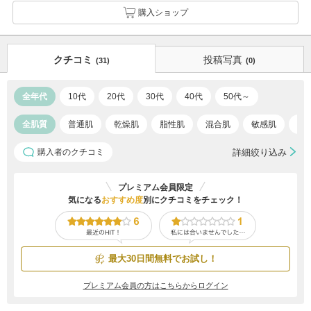
購入ショップ
クチコミ
投稿写真
(31)
(0)
全年代
10代
20代
30代
40代
50代～
全肌質
普通肌
乾燥肌
脂性肌
混合肌
敏感肌
ア
購入者のクチコミ
詳細絞り込み
プレミアム会員限定
気になる
おすすめ度
別にクチコミをチェック！
最大30日間無料でお試し！
プレミアム会員の方はこちらからログイン