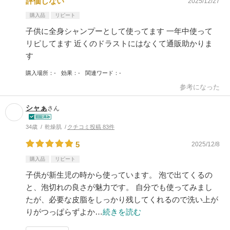
評価しない
2025/12/27
購入品
リピート
子供に全身シャンプーとして使ってます 一年中使って
リピしてます 近くのドラストにはなくて通販助かりま
す
購入場所
-
効果
-
関連ワード
-
参考になった
シャぁ
さん
34歳
乾燥肌
クチコミ投稿 83件
5
2025/12/8
購入品
リピート
子供が新生児の時から使っています。 泡で出てくるの
と、泡切れの良さが魅力です。 自分でも使ってみまし
たが、必要な皮脂をしっかり残してくれるので洗い上が
りがつっぱらずよか…
続きを読む