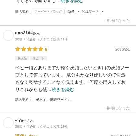
てくるので楽ですし…
続きを読む
購入場所
効果
-
関連ワード
-
スーパー・ドラッグ
参考になった
ano2104
さん
32歳
混合肌
クチコミ投稿 11件
5
2026/2/1
購入品
リピート
ベビー用とありますが軽く洗顔したいとき用の洗顔ソー
プとして使っています。 成分もかなり優しいので刺激
もなく乾燥することなく洗えます。 何度か購入してお
りこれからも使…
続きを読む
購入場所
-
効果
-
関連ワード
-
参考になった
∞Yu∞
さん
39歳
混合肌
クチコミ投稿 15件