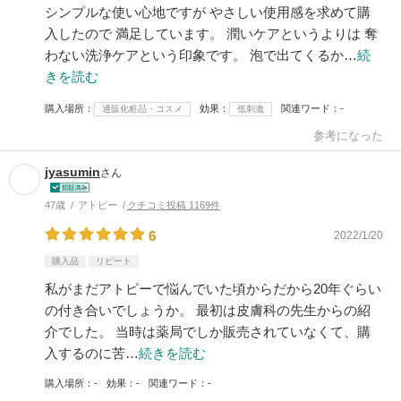
シンプルな使い心地ですが やさしい使用感を求めて購
入したので 満足しています。 潤いケアというよりは 奪
わない洗浄ケアという印象です。 泡で出てくるか…
続
きを読む
購入場所
効果
関連ワード
-
通販化粧品・コスメ
低刺激
参考になった
jyasumin
さん
47歳
アトピー
クチコミ投稿 1169件
6
2022/1/20
購入品
リピート
私がまだアトピーで悩んでいた頃からだから20年ぐらい
の付き合いでしょうか。 最初は皮膚科の先生からの紹
介でした。 当時は薬局でしか販売されていなくて、購
入するのに苦…
続きを読む
購入場所
-
効果
-
関連ワード
-