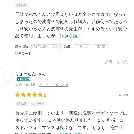
購入品
子供が赤ちゃんとは思えないほど全身ガサガサになって
しまったので皮膚科で勧められ購入。以前使ってたもの
より安かったのと皮膚科の先生が、すすめるという安心
感で使用しましたが…
続きを読む
購入場所
効果
独立店舗・サロン
うるおい
低刺激
関連ワード
-
参考になった
りょーちん♪
さん
32歳
敏感肌
クチコミ投稿 679件
5
2015/12/9
購入品
リピート
自分用に使用しています。朝晩の洗顔とボディソープに
使っています。 １本使い終わりました。１ヶ月弱。コ
ストパフォーマンスは良くないです。 しかし、泡で出