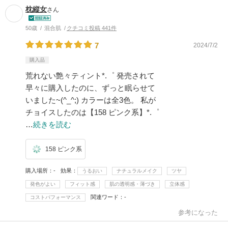
枕縦女
さん
50歳
混合肌
クチコミ投稿 441件
7
2024/7/2
購入品
荒れない艶々ティント*.゜ 発売されて
早々に購入したのに、ずっと眠らせて
いました~(^_^;) カラーは全3色。 私が
チョイスしたのは【158 ピンク系】*.゜
…
続きを読む
158 ピンク系
購入場所
-
効果
うるおい
ナチュラルメイク
ツヤ
発色がよい
フィット感
肌の透明感・薄づき
立体感
関連ワード
-
コストパフォーマンス
参考になった