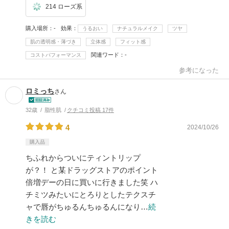
214 ローズ系
購入場所
-
効果
うるおい
ナチュラルメイク
ツヤ
肌の透明感・薄づき
立体感
フィット感
関連ワード
-
コストパフォーマンス
参考になった
ロミっち
さん
32歳
脂性肌
クチコミ投稿 17件
4
2024/10/26
購入品
ちふれからついにティントリップ
が？！ と某ドラッグストアのポイント
倍増デーの日に買いに行きました笑 ハ
チミツみたいにとろりとしたテクスチ
ャで唇がちゅるんちゅるんになり…
続
きを読む