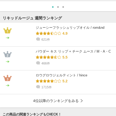
リキッドルージュ 週間ランキング
ジューシーフラッシュリップオイル / rom&nd
4.9
621件
パウダー キス リップ + チーク ムース / M・A・C
5.5
466件
ロウグロウジェルティント / hince
5.2
1715件
4位以降のランキングをみる
この商品の関連ランキングもCHECK！