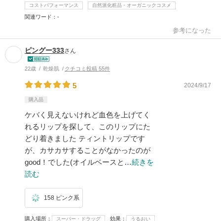
コストパフォーマンス
自然派化粧品・オーガニックコスメ
関連ワード
-
参考になった
ピングー333
さん
22歳
乾燥肌
クチコミ投稿 55件
5
2024/9/17
購入品
ケバく見えないけれど血色を上げてく
れるリップを探して、このリップにた
どり着きました ティントリップです
が、カサカサすることがなかったのが
good！でした(オイルベースと…
続きを
読む
158 ピンク系
購入場所
効果
スーパー・ドラッグ
うるおい