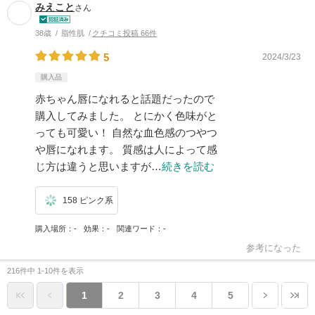
みえこと
さん
38歳
脂性肌
クチコミ投稿 66件
5
2024/3/23
購入品
赤ちゃん唇になれると話題だったので
購入してみました。 とにかく色味がと
っても可愛い！ 自然な血色感のつやつ
や唇になれます。 質感は人によって感
じ方は違うと思いますが…
続きを読む
158 ピンク系
購入場所
-
効果
-
関連ワード
-
参考になった
216件中 1-10件を表示
1
2
3
4
5