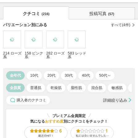
クチコミ
投稿写真
(216)
(57)
バリエーション別にみる
すべて(4件)
214 ローズ
158 ピンク
282 ローズ
583 レッド
系
系
系
系
全年代
10代
20代
30代
40代
50代～
全肌質
普通肌
乾燥肌
脂性肌
混合肌
敏感肌
ア
購入者のクチコミ
詳細絞り込み
プレミアム会員限定
気になる
おすすめ度
別にクチコミをチェック！