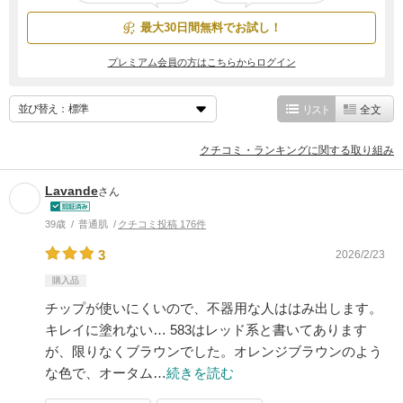
最大30日間無料でお試し！
プレミアム会員の方はこちらからログイン
並び替え：
リスト
全文
クチコミ・ランキングに関する取り組み
Lavande
さん
39歳
普通肌
クチコミ投稿 176件
3
2026/2/23
購入品
チップが使いにくいので、不器用な人ははみ出します。
キレイに塗れない… 583はレッド系と書いてあります
が、限りなくブラウンでした。オレンジブラウンのよう
な色で、オータム…
続きを読む