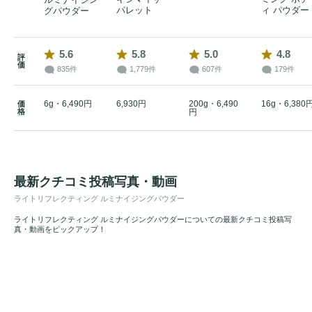
パレット
ィ パウダー
グパウダー
5.6
5.8
5.0
4.8
評
価
835件
1,779件
607件
179件
6g・6,490円
6,930円
200g・6,490
16g・6,380
価
格
円
最新クチコミ投稿写真・動画
ライトリフレクティング ルミナイジングパウダー
ライトリフレクティング ルミナイジングパウダーについての最新クチコミ投稿写
真・動画をピックアップ！