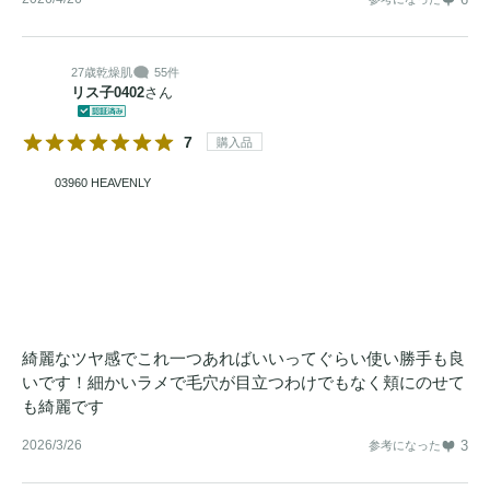
27歳
乾燥肌
55件
リス子0402
さん
7
購入品
03960 HEAVENLY
綺麗なツヤ感でこれ一つあればいいってぐらい使い勝手も良
いです！細かいラメで毛穴が目立つわけでもなく頬にのせて
も綺麗です
2026/3/26
3
参考になった