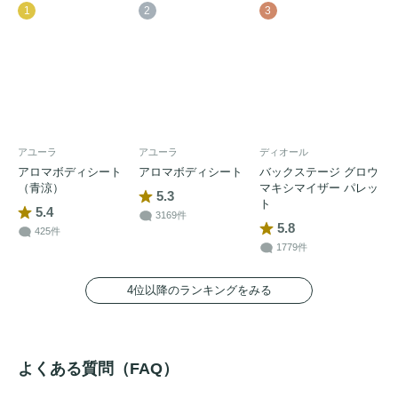
1
2
3
アユーラ
アユーラ
ディオール
アロマボディシート
アロマボディシート
バックステージ グロウ
（青涼）
マキシマイザー パレッ
5.3
ト
5.4
3169件
5.8
425件
1779件
4位以降のランキングをみる
よくある質問（FAQ）