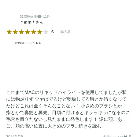
31歳
乾燥肌
11件
＊mrn＊
さん
6
購入品
03961 ELECTRA
これまでMACのリキッドハイライトを使用してましたが私
には物足りず ツヤはでるけど乾燥してる時とか汚くなって
たけどこれは全くそんなことない！ 小さめのブラシとか、
指とかで鼻筋と鼻先、目頭に付けるとキラッキラになるのに
毛穴も目立たないし見たままに発色します！ 逆に額、あ
ご、頬の高い位置に大きめのブラ...
続きを読む
2026/4/26
6
参考になった