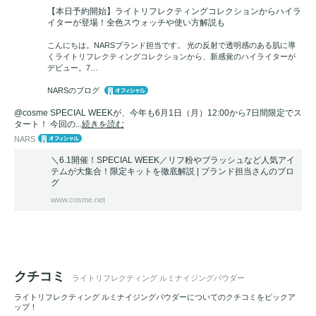
【本日予約開始】ライトリフレクティングコレクションからハイラ
イターが登場！全色スウォッチや使い方解説も
こんにちは。NARSブランド担当です。 光の反射で透明感のある肌に導
くライトリフレクティングコレクションから、新感覚のハイライターが
デビュー。7…
NARSのブログ
@cosme SPECIAL WEEKが、今年も6月1日（月）12:00から7日間限定でス
タート！ 今回の...
続きを読む
NARS
＼6.1開催！SPECIAL WEEK／リフ粉やブラッシュなど人気アイ
テムが大集合！限定キットを徹底解説 | ブランド担当さんのブロ
グ
www.cosme.net
クチコミ
ライトリフレクティング ルミナイジングパウダー
ライトリフレクティング ルミナイジングパウダーについてのクチコミをピックア
ップ！