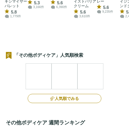
キシマイザー
イストバリア
レー
イジ
5.3
5.6
パレット
クリーム
ンド
5.6
3,166件
6,390件
5.8
5.6
5
9,235件
1,779件
3,610件
2,
「その他ボディケア」人気順検索
人気順でみる
その他ボディケア 週間ランキング