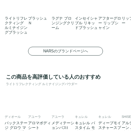
ライトリフレ
ブラッシュ
ラグナ ブロ
インセイシャ
アフターグロ
リッ
クティング
Ｎ
ンジングクリ
ブル リキッ
ー リップシ
ー
ルミナイジン
ーム
ドブラッシュ
ャイン
グブラッシュ
NARSのブランドページへ
この商品を高評価している人のおすすめ
ライトリフレクティング ルミナイジングパウダー
ディオール
アユーラ
アユーラ
キュレル
キュレル
SHIS
バックステー
アロマボディ
メディテーシ
キュレル バ
ディープモイ
アル
ジ グロウ マ
シート
ョンバスt
スタイム モ
スチャースプ
ーン