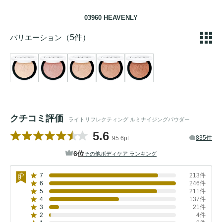
03960 HEAVENLY
バリエーション
（5件）
クチコミ評価
ライトリフレクティング ルミナイジングパウダー
5.6
835件
95.6pt
6位
その他ボディケア ランキング
7
213件
6
246件
5
211件
4
137件
3
21件
2
4件