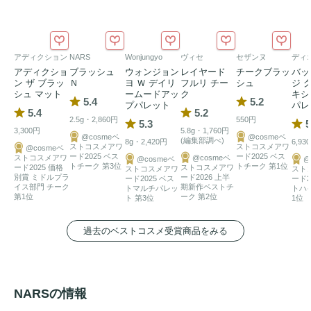
アディクション
NARS
Wonjungyo
ヴィセ
セザンヌ
ディ
アディクショ
ブラッシュ
ウォンジョン
レイヤード
チークブラッ
バッ
ン ザ ブラッ
Ｎ
ヨ Ｗ デイリ
フルリ チー
シュ
ジ 
シュ マット
ームードアッ
ク
キシ
5.4
5.2
プパレット
パレ
5.4
5.2
2.5g・2,860円
550円
5.3
5
3,300円
5.8g・1,760円
@cosmeベ
@cosmeベ
(編集部調べ)
8g・2,420円
6,93
ストコスメアワ
ストコスメアワ
@cosmeベ
ード2025 ベス
ード2025 ベス
ストコスメアワ
@cosmeベ
@cosmeベ
@
トチーク 第3位
トチーク 第1位
ード2025 価格
ストコスメアワ
ストコスメアワ
スト
別賞 ミドルプラ
ード2026 上半
ード2025 ベス
ード2
イス部門 チーク
期新作ベストチ
トマルチパレッ
トハ
第1位
ーク 第2位
ト 第3位
1位
過去のベストコスメ受賞商品をみる
NARSの情報