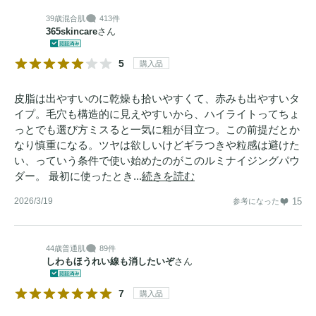
39歳
混合肌
413件
365skincare
さん
5
購入品
皮脂は出やすいのに乾燥も拾いやすくて、赤みも出やすいタ
イプ。毛穴も構造的に見えやすいから、ハイライトってちょ
っとでも選び方ミスると一気に粗が目立つ。この前提だとか
なり慎重になる。ツヤは欲しいけどギラつきや粒感は避けた
い、っていう条件で使い始めたのがこのルミナイジングパウ
ダー。 最初に使ったとき...
続きを読む
2026/3/19
15
参考になった
44歳
普通肌
89件
しわもほうれい線も消したいぞ
さん
7
購入品