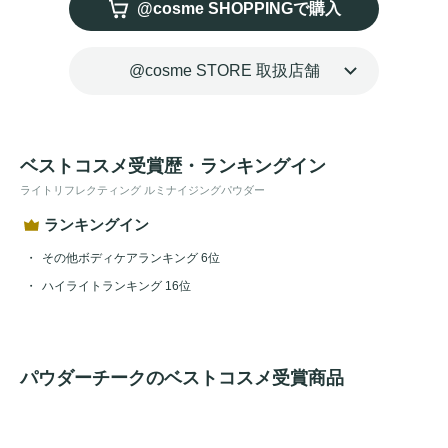
@cosme SHOPPINGで購入
水や汗に強く、仕上がりが長時間持続。

やわらかな
ツヤ
からまばゆい
ツヤ
まで自在に演出。どの角度
から見ても輝く肌へ。
@cosme STORE 取扱店舗
ベストコスメ受賞歴・ランキングイン
ライトリフレクティング ルミナイジングパウダー
ランキングイン
その他ボディケアランキング 6位
ハイライトランキング 16位
パウダーチークのベストコスメ受賞商品