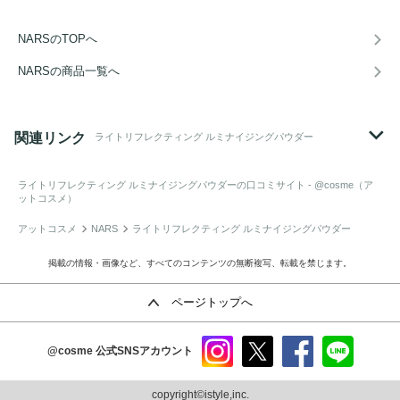
NARSのTOPへ
NARSの商品一覧へ
関連リンク
ライトリフレクティング ルミナイジングパウダー
ライトリフレクティング ルミナイジングパウダー
の口コミサイト - @cosme（ア
ットコスメ）
アットコスメ
NARS
ライトリフレクティング ルミナイジングパウダー
掲載の情報・画像など、すべてのコンテンツの無断複写、転載を禁じます。
ページトップへ
@cosme
公式SNSアカウント
instag
x
faceb
line
ram
ook
copyright©istyle,inc.