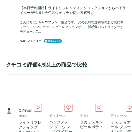
【本日予約開始】ライトリフレクティングコレクションからハイラ
イターが登場！全色スウォッチや使い方解説も
こんにちは。NARSブランド担当です。 光の反射で透明感のある肌に導
くライトリフレクティングコレクションから、新感覚のハイライターが
デビュー。7…
NARSのブログ
クチコミ評価4.5以上の商品で比較
商
この商品
品
ディオール
タカミ
ディオール
NARS
バックステー
タカミスキン
ミス ディオ
ライトリフレ
ジ グロウ マ
ピールボディ
ール ブルー
クティング
キシマイザー
ミング ボデ
ルミナイジン