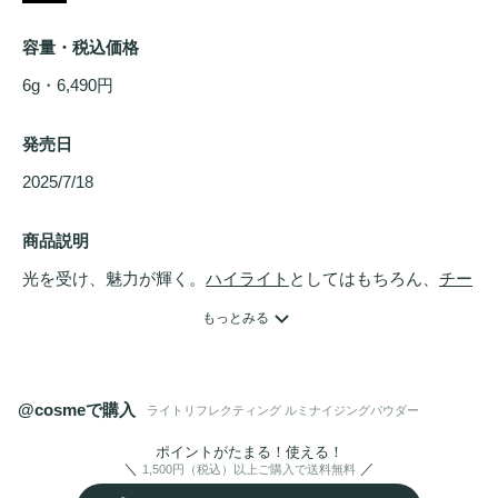
容量・税込価格
6g・6,490円
発売日
2025/7/18 
商品説明
光を受け、魅力が輝く。
ハイライト
としてはもちろん、
チー
ク
やボディなど、光を反射させたい箇所に上品な光沢感を与
もっとみる
えるハイ
パフ
ォーマンスなハイライター。

配合された微細な
パール
成分が小ジワや
毛穴
をぼかし、輝く
肌を演出します。

@cosmeで購入
ライトリフレクティング ルミナイジングパウダー
美容成分×パウダーのハイブリッドフォーミュラにより肌に
溶け込むように密着し重ねても軽さをキープ。素肌のような
ポイントがたまる！使える！
1,500円（税込）以上ご購入で送料無料
みずみずしい
ツヤ
感を与えます。
