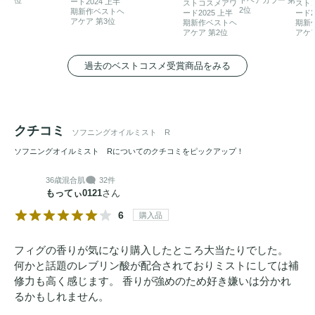
ード2024 上半
ストコスメアワ
スト
2位
期新作ベストヘ
ード2025 上半
ード2
アケア 第3位
期新作ベストヘ
期新
アケア 第2位
アケア
過去のベストコスメ受賞商品をみる
クチコミ
ソフニングオイルミスト R
ソフニングオイルミスト Rについてのクチコミをピックアップ！
36歳
混合肌
32件
もってぃ0121
さん
6
購入品
フィグの香りが気になり購入したところ大当たりでした。
何かと話題のレブリン酸が配合されておりミストにしては補
修力も高く感じます。 香りが強めのため好き嫌いは分かれ
るかもしれません。