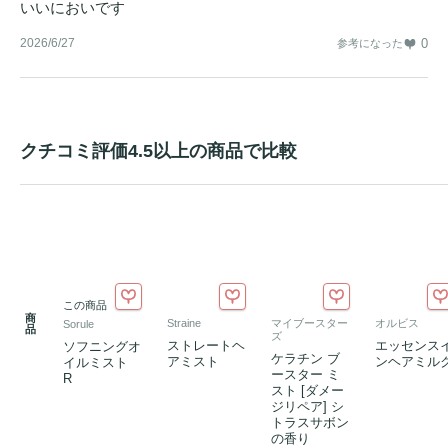
いいにおいです
2026/6/27
0
参考になった
クチコミ評価4.5以上の商品で比較
この商品
商
Straine
マイブースター
オルビス
Sorule
品
ズ
ストレートヘ
エッセンス
ソフニングオ
ケラチン ブ
アミスト
ンヘアミル
イルミスト
ースター ミ
R
スト [ダメー
ジリペア] シ
トラスサボン
の香り