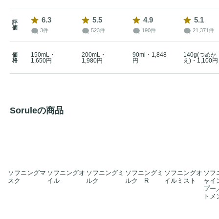
6.3
5.5
4.9
5.1
評
価
3件
523件
190件
21,371件
150mL・
200mL・
90ml・1,848
140g(つめか
価
格
1,650円
1,980円
円
え)・1,100円
Soruleの商品
ソフニングマ
ソフニングオ
ソフニングミ
ソフニングミ
ソフニングオ
ソフ
スク
イル
ルク
ルク R
イルミスト
ャイ
プー
トメ