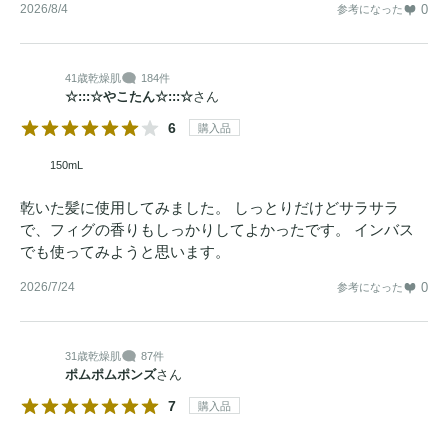
2026/8/4
0
参考になった
41歳
乾燥肌
184件
☆:::☆やこたん☆:::☆
さん
6
購入品
150mL
乾いた髪に使用してみました。 しっとりだけどサラサラ
で、フィグの香りもしっかりしてよかったです。 インバス
でも使ってみようと思います。
2026/7/24
0
参考になった
31歳
乾燥肌
87件
ポムポムポンズ
さん
7
購入品