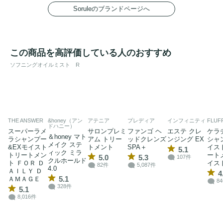
Soruleのブランドページへ
この商品を高評価している人のおすすめ
ソフニングオイルミスト R
THE ANSWER
&honey（アン
アテニア
プレディア
インフィニティ
FLUF
ドハニー）
スーパーラメ
サロンプレミ
ファンゴ ヘ
エステ クレ
ケラ
＆honey マト
ラシャンプー
アム トリー
ッドクレンズ
ンジング EX
シャ
メイク ステ
&EXモイスト
トメント
SPA＋
イス
5.1
ィック ミラ
トリートメン
ート
5.0
5.3
107件
クルホールド
ト ＦＯＲ Ｄ
イス
82件
5,087件
4.0
ＡＩＬＹ Ｄ
4
5.1
ＡＭＡＧＥ
8
328件
5.1
8,016件