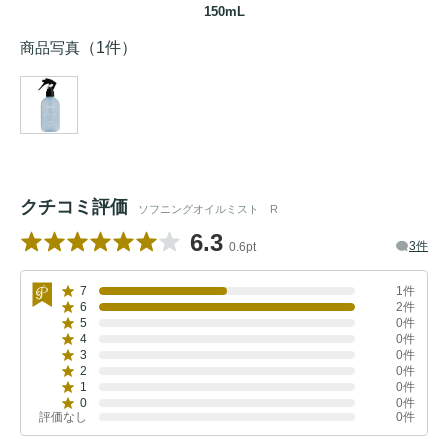
150mL
商品写真
（1件）
クチコミ評価
ソフニングオイルミスト R
6.3
3件
0.6pt
7
1件
6
2件
5
0件
4
0件
3
0件
2
0件
1
0件
0
0件
評価なし
0件