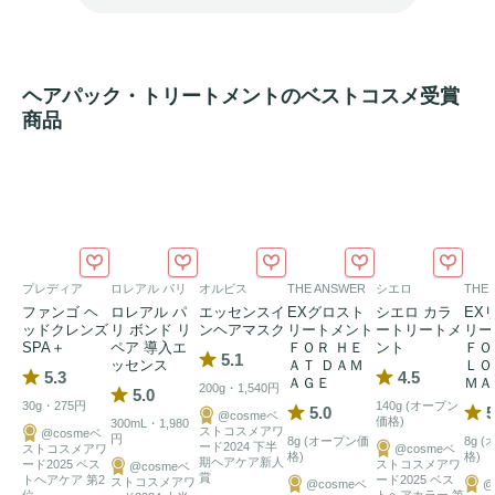
※1 γ-ドコサラクトン、メドウフォームーδーラクトン、レブ
リン酸（すべてヘアコンディショニング成分）

※2 ジウラロイルグルタミン酸リシンNa（ヘアコンディショ
ヘアパック・トリートメントのベストコスメ受賞
商品
ニング成分）

※3 アミノエチルチオコハク酸ジアンモニウム（ヘアコンデ
ィショニング成分）
プレディア
ロレアル パリ
オルビス
THE ANSWER
シエロ
THE
ファンゴ ヘ
ロレアル パ
エッセンスイ
EXグロスト
シエロ カラ
EX
ッドクレンズ
リ ボンド リ
ンヘアマスク
リートメント
ートリートメ
リー
SPA＋
ペア 導入エ
ＦＯＲ ＨＥ
ント
ＦＯ
5.1
ッセンス
ＡＴ ＤＡＭ
ＬＯ
5.3
4.5
ＡＧＥ
ＭＡ
200g・1,540円
5.0
30g・275円
140g (オープン
5.0
5
@cosmeベ
価格)
300mL・1,980
ストコスメアワ
@cosmeベ
円
8g (オープン価
8g 
ード2024 下半
ストコスメアワ
@cosmeベ
格)
格)
期ヘアケア新人
ード2025 ベス
ストコスメアワ
@cosmeベ
賞
トヘアケア 第2
ード2025 ベス
ストコスメアワ
@cosmeベ
@
位
トヘアカラー 第