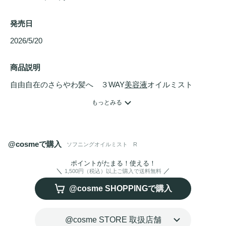
発売日
2026/5/20 
商品説明
自由自在のさらやわ髪へ　３WAY
美容液
オイルミスト

もっとみる
◯ダメージが気になる
ドライヤー
やアイロン前の使用に

　ヒートプロテクト成分※1配合

@cosmeで購入
ソフニングオイルミスト R
◯インバスで濡れ髪に使用もOK

　浸透補修成分※2 配合

ポイントがたまる！使える！
1,500円（税込）以上ご購入で送料無料
@cosme SHOPPINGで購入
◯
プレスタイリング・寝ぐせ直し
に

　うねりケア成分※3 配合

@cosme STORE 取扱店舗