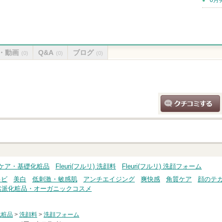
6月
・動画
Q&A
ブログ
(0)
(0)
(0)
クチコミする
スキンケア・基礎化粧品
Fleuri(フルリ) 洗顔料
Fleuri(フルリ) 洗顔フォーム
キビ
美白
低刺激・敏感肌
アンチエイジング
爽快感
角質ケア
顔のテ
然派化粧品・オーガニックコスメ
化粧品
>
洗顔料
>
洗顔フォーム