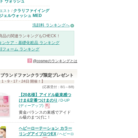
のお知らせがあ
ド ウォッシュ
ります
クラリファイイング
エスト
/
ジェルウォッシュ MED
洗顔料 ランキングへ
商品の関連ランキングもCHECK！
キンケア・基礎化粧品 ランキング
顔フォーム ランキング
?
@cosmeのランキングとは
ブランドファンクラブ限定プレゼント
 1・9・17・24日 開催！】
(応募受付：8/1～8/8)
【20名様】アイドル級束感つ
けま&定番つけまのり
/ D-UP
(ディーアップ)
黄金バランスの束感でアイド
現
ル級のまつげに！
ヘビーローテーション カラー
品
リングアイブロウEX
/ ヘビーロ