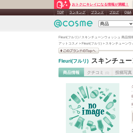
おトクにキレイになる情報が満載！
TOP
ランキング
ブランド
ブログ
Q&A
Fleuri(フルリ) / スキンチューンウォッシュ 商品情
アットコスメ
>
Fleuri(フルリ)
>
スキンチューンウ
このブランドの情報を
スキンチュー
Fleuri(フルリ)
見る
商品情報
クチコミ
投稿写真
(0)