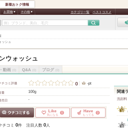
新着おトク情報
お買物
その他
カテゴリ一覧
ベストコスメ
報
ォッシュ
ンウォッシュ
・動画
Q&A
ブログ
(0)
(0)
(0)
0
-pt
クチコミ評価
100g
関連
容量
洗顔料
-
発売日
Like
Have
0
0
気になる
もってる
クチコミする
0
0
クチコミ
件
注目人数
人