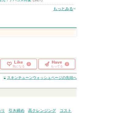
発売！デパコス特集
(5/27)
もっとみる
Like
Have
0
0
気になる
もってる
スキンチューンウォッシュ
ページの先頭へ
カリ
引き締め
高クレンジング
コスト