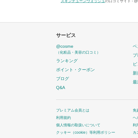
スキンチューンウォッシュ
の口コミサイト -
@
サービス
@cosme
ベ
（化粧品・美容の口コミ）
プ
ランキング
ビ
ポイント・クーポン
新
ブログ
最
Q&A
プレミアム会員とは
免
利用規約
ヘ
個人情報の取扱いについて
利
クッキー（cookie）等利用ポリシー
カ