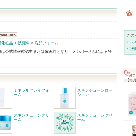
ト
この
euri(フルリ)
ス
礎化粧品
>
洗顔料
>
洗顔フォーム
洗
andInfo
報は公式情報確認中または確認前となり、メンバーさんによる登
【毎月
ミネラルクレイフォ
スキンチューンロー
ーム
ション
スキンチューンクリ
スキンチューンクリ
ーム
ーム