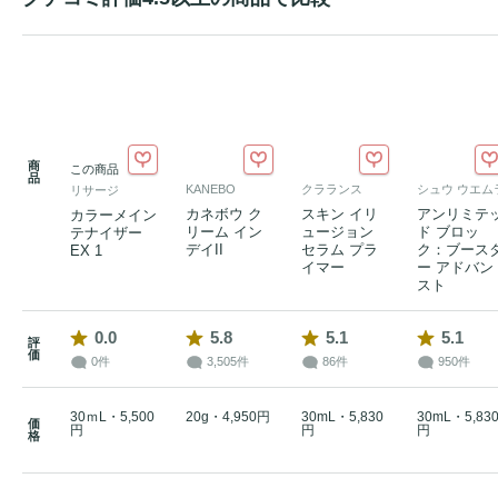
商
この商品
品
KANEBO
クラランス
シュウ ウエム
リサージ
カネボウ ク
スキン イリ
アンリミテ
カラーメイン
リーム イン
ュージョン
ド ブロッ
テナイザー
デイII
セラム プラ
ク：ブース
EX 1
イマー
ー アドバン
スト
0.0
5.8
5.1
5.1
評
価
0件
3,505件
86件
950件
30ｍL・5,500
20g・4,950円
30mL・5,830
30mL・5,83
価
円
円
円
格