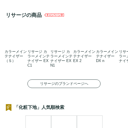
リサージの商品
カラーメイン
リサージ カ
リサージ カ
カラーメイン
カラーメイン
リサ
テナイザー
ラーメインテ
ラーメインテ
テナイザー
テナイザー
ラー
（Ｓ）
ナイザー EX
ナイザー EX
EX 2
DX n
ナイザ
C1
N1
リサージのブランドページへ
「化粧下地」人気順検索