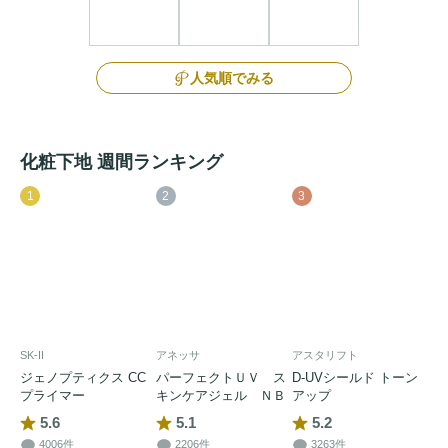
人気順でみる
化粧下地 週間ランキング
1
2
3
SK-II
アネッサ
アスタリフト
ジェノプティクス CC
パーフェクトＵＶ ス
D-UVシールド トーン
プライマー
キンケアジェル ＮＢ
アップ
5.6
5.1
5.2
4006件
2206件
3263件