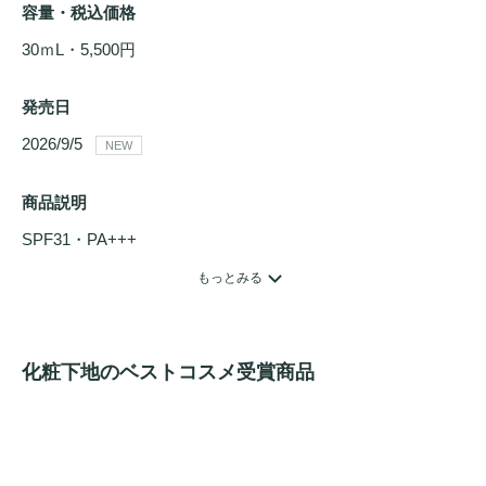
容量・税込価格
30ｍL・5,500円
発売日
2026/9/5 
NEW
商品説明
SPF31・PA+++
毛穴
やテカリの目立たないピタッとノリのいい肌へ導く

もっとみる
進化型*
美容液
ファンデーション
。＊リサージ内において

〇下地不要、一本で
ベースメイク
が完了する
美容液
ファンデ
化粧下地のベストコスメ受賞商品
ーション
。

〇みずみずしいリキッドタイプで、べたつきがちな肌にもず
るつきなくフィット。

テカリや
毛穴
の目立たない、つるんとなめらかな
ツヤ肌
に仕