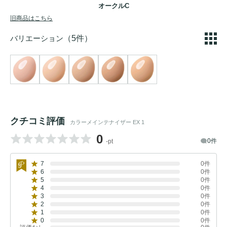
オークルC
旧商品はこちら
バリエーション
（5件）
クチコミ評価
カラーメインテナイザー EX 1
0
0件
-pt
7
0件
6
0件
5
0件
4
0件
3
0件
2
0件
1
0件
0
0件