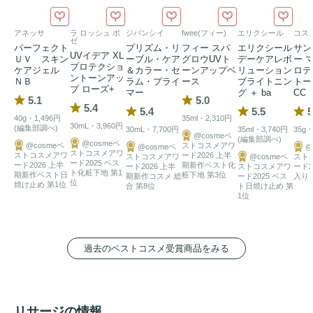
上げます。

〇
美容液
効果で、乾燥から肌を守りながら、長時間みずみず
アネッサ
ラ ロッシュ ポ
ジバンシイ
fwee(フィー)
エリクシール
コス
しく
うるおい
続けます。

ゼ
パーフェクト
プリズム・リ
フィー スパ
エリクシール
サン
UVイデア XL
〇天然精油配合の
リラックス
感のある香り。

ＵＶ スキン
ーブル・ケア
グロウUVト
デーケアレボ
ー 
プロテクショ
ケアジェル
＆カラー・セ
ーンアップベ
リューション
ロテ
*
アレルギーテスト済
み。すべての方にアレルギーがおこら
ントーンアッ
ＮＢ
ラム・プライ
ース
ブライトニン
トー
プ ローズ+
マー
グ ＋ ba
CC
ないというわけではありません。

5.1
5.0
5.4
5.4
5.5
5
40g・1,496円
35ml・2,310円
30mL・3,960円
(編集部調べ)
30mL・7,700円
35ml・3,740円
35g・
● 
コラーゲン
ケア成分SP-2配合（保湿:加水分解
コラーゲ
@cosmeベ
(編集部調べ)
@cosmeベ
@cosmeベ
ストコスメアワ
@cosmeベ
@
ン
、ユキノシタエキス、加水分解シルク、DPG）

ストコスメアワ
ストコスメアワ
ード2026 上半
ストコスメアワ
@cosmeベ
スト
ード2025 ベス
ード2026 上半
期新作ベスト化
● エイジツエキスコンプレックス配合（保湿：ノイバラ果実
ード2026 上半
ストコスメアワ
ード2
ト化粧下地 第1
期新作ベスト日
粧下地 第3位
期新作コスメ 総
ード2025 ベス
入り
位
エキス、グリセリン）
焼け止め 第1位
合 第8位
ト日焼け止め 第
1位
過去のベストコスメ受賞商品をみる
リサージの情報