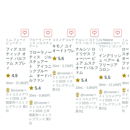
トム フォード
フローラノーテ
コスメデコルテ
ナルシソ ロドリ
Jo Malone
トム
ビューティ
ィス ジルスチュ
ゲス パルファム
London(ジョー
ビュ
キモノ ユイ
アート
マローン ロンド
フィグ エロ
ナルシソ ロ
ロー
ン)
オードトワレ
フローラノー
ティック オ
ドリゲス フ
スポ
イングリッシ
ティス ジル
5.6
ード パルフ
ォーハー ピ
オー
ュ ペアー ＆
スチュアー
ァム スプレ
ュア ムスク
ファ
フリージア
ト アイコニ
15ml・3,740円
ィ
オードパルフ
レィ
コロン
ックブルー
ァム
@cosmeベ
4.9
4
ム オードパ
5.5
ストコスメアワ
5.4
ルファン
ード2025 ベス
30ml・37,950円
30ml
30ml・12,100円
トフレグランス
5.4
10mL・3,850円
第1位
@cosmeベ
@
@cosmeベ
ストコスメアワ
スト
@cosmeベ
30ml・9,900円
ストコスメアワ
ード2026 上半
ード2
ストコスメアワ
ード2025 ベス
期新作ベストフ
期新
@cosmeベ
ード2025 ベス
トフレグランス
レグランス 第1
レグ
ストコスメアワ
トフレグランス
第2位
位
位
ード2026 上半
第3位
期新作ベストフ
レグランス 第2
位