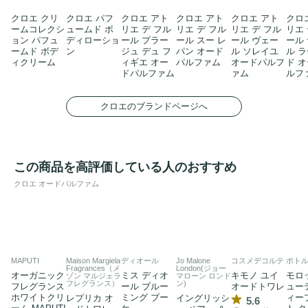
クロエ クリ
クロエ パフ
クロエ アト
クロエ アト
クロエ アト
クロ
ームコレクシ
ュームド ボ
リエ デ フル
リエ デ フル
リエ デ フル
リエ 
ョン パフュ
ディローショ
ール プラー
ール スー レ
ール ヴェー
ール
ームド ボデ
ン
ジュ デュ フ
パン オード
ル ソレイユ
ル 
ィクリーム
ィギエ オー
パルファム
オードパルフ
ド 
ドパルファム
ァム
ルフ
クロエのブランドページへ
この商品を高評価している人のおすすめ
クロエ オードパルファム
MAPUTI
Maison Margiela
ディオール
Jo Malone
コスメデコルテ
ボト
Fragrances（メ
London(ジョー
オーガニック
ミス ディオ
キモノ ユイ
モロ
ゾン マルジェラ
マローン ロンド
フレグランス）
ン)
フレグランス
ール ブルー
オードトワレ
ュー
ホワイトクリ
ミング ブー
ィー
レプリカ オ
イングリッシ
5.6