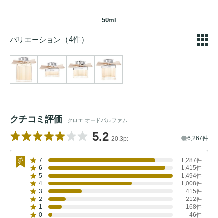
50ml
バリエーション
（4件）
クチコミ評価
クロエ オードパルファム
5.2
6,267件
20.3pt
7
1,287件
6
1,415件
5
1,494件
4
1,008件
3
415件
2
212件
1
168件
0
46件