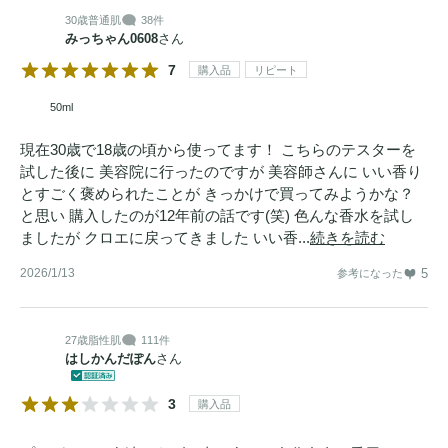
30歳
普通肌
38件
みっちゃん0608
さん
7
購入品
リピート
50ml
現在30歳で18歳の頃から使ってます！ こちらのテスターを
試した後に 美容院に行ったのですが 美容師さんに いい香り
とすごく褒められたことが きっかけで買ってみようかな？
と思い 購入したのが12年前の話です(笑) 色んな香水を試し
ましたが クロエに戻ってきました いい香...
続きを読む
2026/1/13
5
参考になった
27歳
脂性肌
111件
はしかんだぽん
さん
3
購入品