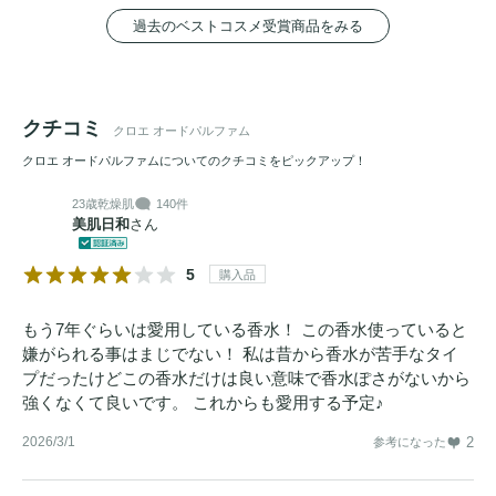
過去のベストコスメ受賞商品をみる
クチコミ
クロエ オードパルファム
クロエ オードパルファムについてのクチコミをピックアップ！
23歳
乾燥肌
140件
美肌日和
さん
5
購入品
もう7年ぐらいは愛用している香水！ この香水使っていると
嫌がられる事はまじでない！ 私は昔から香水が苦手なタイ
プだったけどこの香水だけは良い意味で香水ぽさがないから
強くなくて良いです。 これからも愛用する予定♪
2026/3/1
2
参考になった