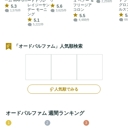
ーム MAPUTI
ケ
ト 
ードトワレ
ュ ペアー ＆
2,259件
グロ
レイジーサン
フリージア
5.3
5.6
ルス
デー モーニ
コロン
1,576件
3,625件
ング
5
5.5
5.1
6
4,488件
5,222件
「オードパルファム」人気順検索
人気順でみる
オードパルファム 週間ランキング
1
2
3