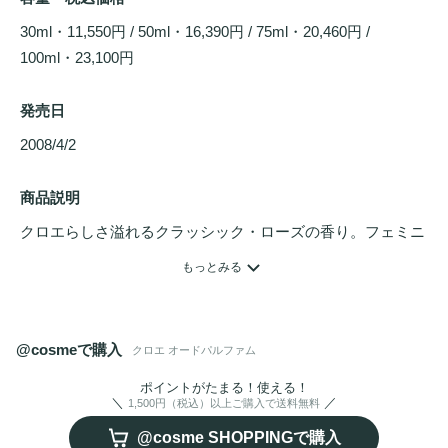
30ml・11,550円 / 50ml・16,390円 / 75ml・20,460円 / 
100ml・23,100円
発売日
2008/4/2 
商品説明
クロエらしさ溢れるクラッシック・ローズの香り。フェミニ
ンな洗練性の中に、ロマンティックで遊び心溢れるひねりが
もっとみる
感じられるクロエの魅力。クロエ 
オードパルファム
のクラ
ッシック・ローズの香りは、創造的で自信に満ちた個性あふ
れるクロエ・ウーマンを演出します。香調：フローラル フ
@cosmeで購入
クロエ オードパルファム
ローラル トップ：ピオニー、ライチ、フリージア ミドル：
ローズ ラスト：マグノリア、リリーオブザバレー、アンバ
ポイントがたまる！使える！
1,500円（税込）以上ご購入で送料無料
ー、シダーウッド
@cosme SHOPPINGで購入