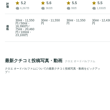
5.2
5.6
5.5
5.5
評
価
6,267件
363件
99件
1,830件
30ml・11,550
30ml・11,550
30ml・11,550
30ml・12,43
円 / 50ml・
円
円
円
16,390円 /
価
格
75ml・20,460
円 / 100ml・
23,100円
最新クチコミ投稿写真・動画
クロエ オードパルファム
クロエ オードパルファムについての最新クチコミ投稿写真・動画をピックアッ
プ！