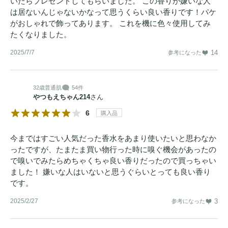
いたらプレゼントしてもらいました。 この香りが嫌いな人
は居ないんじゃないかなって思うくらい良い香りです！パケ
がおしゃれで飾ってあります。 これを機に色々使用してみ
たくなりました。
2025/7/7
14
参考になった
32歳
普通肌
54件
やつもえちゃん214
さん
6
購入品
今まではすごい人気だった香水をあまり使いたいと思わなか
ったですが、たまたま買い物行った時に嗅ぐ機会があったの
で嗅いでみたらめちゃくちゃ良い香りだったので買っちゃい
ました！ 嫌いな人はいないと思うぐらいとっても良い香り
です。
2025/2/27
3
参考になった