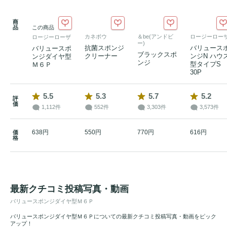
商
品
この商品
カネボウ
＆be(アンドビ
ロージーロー
ロージーローザ
ー)
抗菌スポンジ
バリュース
バリュースポ
ブラックスポ
クリーナー
ンジN ハウ
ンジダイヤ型
ンジ
型タイプS
Ｍ６Ｐ
30P
5.5
5.3
5.7
5.2
評
価
1,112件
552件
3,303件
3,573件
638円
550円
770円
616円
価
格
最新クチコミ投稿写真・動画
バリュースポンジダイヤ型Ｍ６Ｐ
バリュースポンジダイヤ型Ｍ６Ｐについての最新クチコミ投稿写真・動画をピック
アップ！