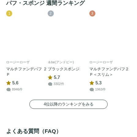
パフ・スポンジ 週間ランキング
1
2
3
ロージーローザ
＆be(アンドビー)
ロージーローザ
マルチファンデパフ ２
ブラックスポンジ
マルチファンデパフ２
Ｐ
Ｐ＜スリム＞
5.7
5.6
5.3
3302件
8946件
1963件
4位以降のランキングをみる
よくある質問（FAQ）