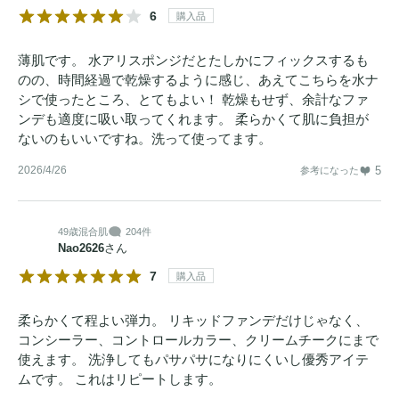
6
購入品
薄肌です。 水アリスポンジだとたしかにフィックスするも
のの、時間経過で乾燥するように感じ、あえてこちらを水ナ
シで使ったところ、とてもよい！ 乾燥もせず、余計なファ
ンデも適度に吸い取ってくれます。 柔らかくて肌に負担が
ないのもいいですね。洗って使ってます。
2026/4/26
5
参考になった
49歳
混合肌
204件
Nao2626
さん
7
購入品
柔らかくて程よい弾力。 リキッドファンデだけじゃなく、
コンシーラー、コントロールカラー、クリームチークにまで
使えます。 洗浄してもパサパサになりにくいし優秀アイテ
ムです。 これはリピートします。