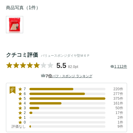
商品写真
（1件）
クチコミ評価
バリュースポンジダイヤ型Ｍ６Ｐ
5.5
1,112件
82.0pt
7位
パフ・スポンジ ランキング
7
220件
6
277件
5
375件
4
161件
3
50件
2
17件
1
2件
0
1件
評価なし
9件