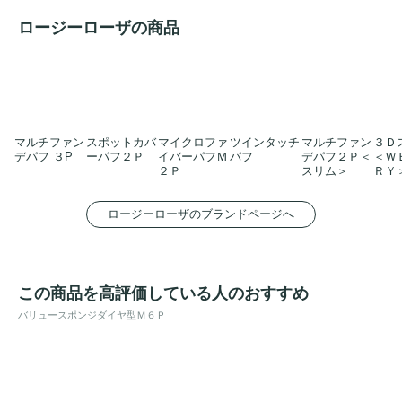
ロージーローザの商品
マルチファン
スポットカバ
マイクロファ
ツインタッチ
マルチファン
３Ｄ
デパフ ３P
ーパフ２Ｐ
イバーパフＭ
パフ
デパフ２Ｐ＜
＜Ｗ
２Ｐ
スリム＞
ＲＹ
ロージーローザのブランドページへ
この商品を高評価している人のおすすめ
バリュースポンジダイヤ型Ｍ６Ｐ