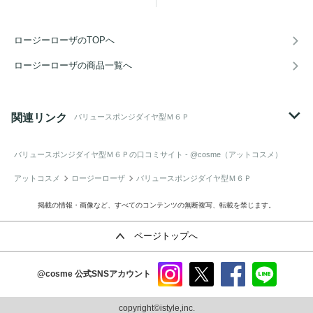
ロージーローザのTOPへ
ロージーローザの商品一覧へ
関連リンク
バリュースポンジダイヤ型Ｍ６Ｐ
バリュースポンジダイヤ型Ｍ６Ｐ
の口コミサイト - @cosme（アットコスメ）
アットコスメ
ロージーローザ
バリュースポンジダイヤ型Ｍ６Ｐ
掲載の情報・画像など、すべてのコンテンツの無断複写、転載を禁じます。
ページトップへ
@cosme
公式SNSアカウント
instag
x
faceb
line
ram
ook
copyright©istyle,inc.