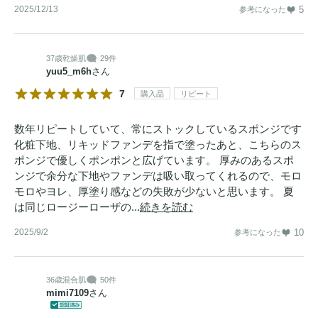
2025/12/13
5
参考になった
37歳
乾燥肌
29件
yuu5_m6h
さん
7
購入品
リピート
数年リピートしていて、常にストックしているスポンジです
化粧下地、リキッドファンデを指で塗ったあと、こちらのス
ポンジで優しくポンポンと広げています。 厚みのあるスポ
ンジで余分な下地やファンデは吸い取ってくれるので、モロ
モロやヨレ、厚塗り感などの失敗が少ないと思います。 夏
は同じロージーローザの...
続きを読む
2025/9/2
10
参考になった
36歳
混合肌
50件
mimi7109
さん