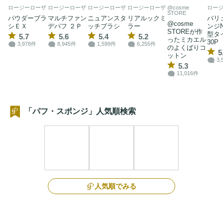
ロージーローザ
ロージーローザ
ロージーローザ
ロージーローザ
@cosme
ロー
STORE
パウダーブラ
マルチファン
ニュアンスタ
リアルックミ
バリ
@cosme
シＥＸ
デパフ ２Ｐ
ッチブラシ
ラー
ンジ
STOREが作
型タ
5.7
5.6
5.4
5.2
ったミカエル
30P
3,978件
8,945件
1,599件
6,255件
のよくばりコ
5
ットン
3,
5.3
11,016件
「パフ・スポンジ」人気順検索
人気順でみる