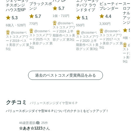
ジェリータッ
パフ LP
エアリータッ
ブラックスポ
ビューティー
スー
チスポンジ
チパフ ラウ
5.7
ンジ
ブレンダー
ロフ
ハウス型6P
ンドタイプ
ナル
5.7
4.4
1個・715円
5.3
5.1
アッ
ンジ
@cosmeベ
770円
3,300円
6個入・528円
550円
ストコスメアワ
5
@cosmeベ
@cosmeベ
ード2024 上半
@cosmeベ
@cosmeベ
ストコスメアワ
ストコスメアワ
期新作ベスト美
ストコスメアワ
ストコスメアワ
4個・
ード2025 ベス
ード2017 ベス
容グッズ 第3位
ード2019 ベス
ード2020 上半
ト美容グッズ 第
ト美容グッズ 第
ト美容グッズ 第
期新作ベスト美
@
3位
5位
5位
容グッズ 第3位
スト
ード2
ト美
9位
過去のベストコスメ受賞商品をみる
クチコミ
バリュースポンジダイヤ型Ｍ６Ｐ
バリュースポンジダイヤ型Ｍ６Ｐについてのクチコミをピックアップ！
46歳
普通肌
25件
☆あき☆1223
さん