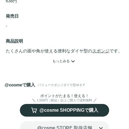
638円
発売日
- 
商品説明
たくさんの面や角が使える便利なダイヤ型の
スポンジ
です。
リッチな厚みで、水あり
ファンデーション
用
スポンジ
として
もっとみる
も最適です。
ベースメイク
をムラなく仕上げて、透明感のあ
る美しい肌に。
@cosmeで購入
バリュースポンジダイヤ型Ｍ６Ｐ
ポイントがたまる！使える！
1,500円（税込）以上ご購入で送料無料
@cosme SHOPPINGで購入
@cosme STORE 取扱店舗