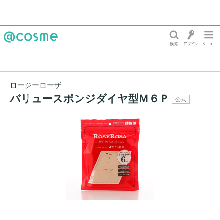
@cosme
ロージーローザ
バリュースポンジダイヤ型Ｍ６Ｐ
公式