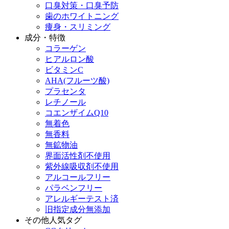
口臭対策・口臭予防
歯のホワイトニング
痩身・スリミング
成分・特徴
コラーゲン
ヒアルロン酸
ビタミンC
AHA(フルーツ酸)
プラセンタ
レチノール
コエンザイムQ10
無着色
無香料
無鉱物油
界面活性剤不使用
紫外線吸収剤不使用
アルコールフリー
パラベンフリー
アレルギーテスト済
旧指定成分無添加
その他人気タグ