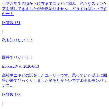
小学六年生の頃から現在までニキビに悩み、色々なスキンケ
アを試してきましたが全然治りません。どうすればいいです
かー！
回答数
151
|
私も知りたい！
2
回答ありがとう！
tabikasu
さん
2026/6/13
高校生ニキビの話をしたユーザーです。思っていた以上に回
答が来てびっくりしました笑ありがたいです:Dホルモンバラ
ンス…
回答数
133
|