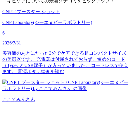
ニキビケアについての最新クチコミをピックアップ！
CNP T ブースター ショット
CNP Laboratory(シーエヌピーラボラトリー)
6
2026/7/31
美容液のあとにたった3分でケアできる超コンパクトサイズ
の美顔器です。 充電器は付属されておらず、短めのコード
（TypeCとUSB端子）が入っていました。 コードレスで使え
ます。 電源ボタ…
続きを読む
ここてみん
さん