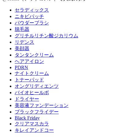
セラディックス
ニキビパッチ
パウダーブラシ
脱毛器
グリチルリチン酸ジカリウム
リデンス
美顔器
タンタンクリーム
ヘアアイロン
PDRN
ナイトクリーム
トナーパッド
オングリディエンツ
バイオヒールボ
ドライヤー
美容液ファンデーション
ブラックフライデー
Black Friday
クリアマスカラ
キレイアンドコー