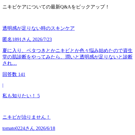
ニキビケアについての最新Q&Aをピックアップ！
透明感が足りない時のスキンケア
匿名1891
さん
2026/7/23
夏に入り、ベタつきとかニキビとか色々悩み始めたので資生
堂の肌診断をやってみたら、潤いと透明感が足りないと診断
され…
回答数
141
|
私も知りたい！
5
ニキビが治りません！
tomato0224
さん
2026/6/18