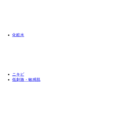
化粧水
ニキビ
低刺激・敏感肌