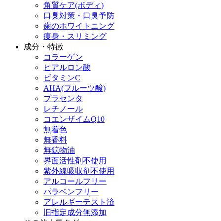
角質ケア(ボディ)
口臭対策・口臭予防
歯のホワイトニング
痩身・スリミング
成分・特徴
コラーゲン
ヒアルロン酸
ビタミンC
AHA(フルーツ酸)
プラセンタ
レチノール
コエンザイムQ10
無着色
無香料
無鉱物油
界面活性剤不使用
紫外線吸収剤不使用
アルコールフリー
パラベンフリー
アレルギーテスト済
旧指定成分無添加