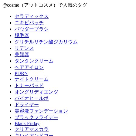
@cosme（アットコスメ）で人気のタグ
セラディックス
ニキビパッチ
パウダーブラシ
脱毛器
グリチルリチン酸ジカリウム
リデンス
美顔器
タンタンクリーム
ヘアアイロン
PDRN
ナイトクリーム
トナーパッド
オングリディエンツ
バイオヒールボ
ドライヤー
美容液ファンデーション
ブラックフライデー
Black Friday
クリアマスカラ
キレイアンドコー