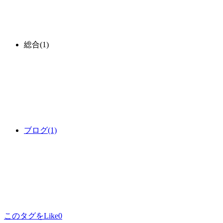
総合
(1)
ブログ
(1)
このタグをLike
0