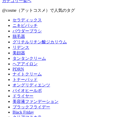
カテゴリ一覧へ
@cosme（アットコスメ）で人気のタグ
セラディックス
ニキビパッチ
パウダーブラシ
脱毛器
グリチルリチン酸ジカリウム
リデンス
美顔器
タンタンクリーム
ヘアアイロン
PDRN
ナイトクリーム
トナーパッド
オングリディエンツ
バイオヒールボ
ドライヤー
美容液ファンデーション
ブラックフライデー
Black Friday