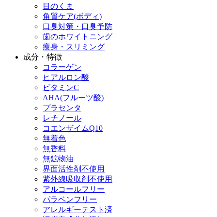
目のくま
角質ケア(ボディ)
口臭対策・口臭予防
歯のホワイトニング
痩身・スリミング
成分・特徴
コラーゲン
ヒアルロン酸
ビタミンC
AHA(フルーツ酸)
プラセンタ
レチノール
コエンザイムQ10
無着色
無香料
無鉱物油
界面活性剤不使用
紫外線吸収剤不使用
アルコールフリー
パラベンフリー
アレルギーテスト済