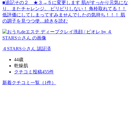
■追記その２ ★３→５に変更します 肌がすっかり元気にな
り、またチャレンジ。 ピリピリしない！ 角栓取れてる！！
低評価にしてしまってすみませんでしたの気持ち！！！ 肌
の調子を見つつ使…
続きを読む
４STARS☆
さん
認証済
44歳
乾燥肌
クチコミ投稿455件
新着クチコミ一覧
（1件）