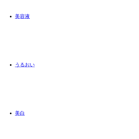
美容液
うるおい
美白