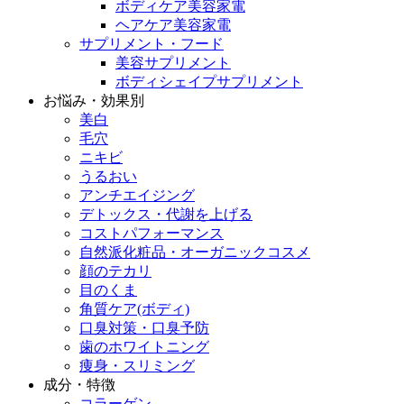
ボディケア美容家電
ヘアケア美容家電
サプリメント・フード
美容サプリメント
ボディシェイプサプリメント
お悩み・効果別
美白
毛穴
ニキビ
うるおい
アンチエイジング
デトックス・代謝を上げる
コストパフォーマンス
自然派化粧品・オーガニックコスメ
顔のテカリ
目のくま
角質ケア(ボディ)
口臭対策・口臭予防
歯のホワイトニング
痩身・スリミング
成分・特徴
コラーゲン