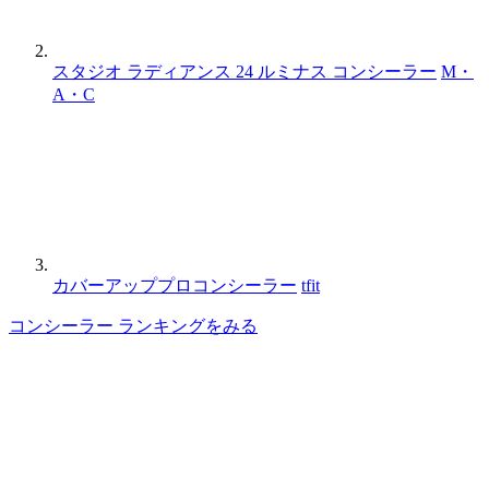
スタジオ ラディアンス 24 ルミナス コンシーラー
M・
A・C
カバーアッププロコンシーラー
tfit
コンシーラー ランキングをみる