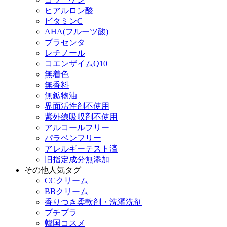
ヒアルロン酸
ビタミンC
AHA(フルーツ酸)
プラセンタ
レチノール
コエンザイムQ10
無着色
無香料
無鉱物油
界面活性剤不使用
紫外線吸収剤不使用
アルコールフリー
パラベンフリー
アレルギーテスト済
旧指定成分無添加
その他人気タグ
CCクリーム
BBクリーム
香りつき柔軟剤・洗濯洗剤
プチプラ
韓国コスメ