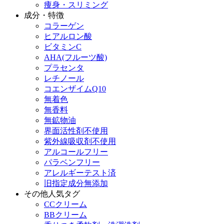
痩身・スリミング
成分・特徴
コラーゲン
ヒアルロン酸
ビタミンC
AHA(フルーツ酸)
プラセンタ
レチノール
コエンザイムQ10
無着色
無香料
無鉱物油
界面活性剤不使用
紫外線吸収剤不使用
アルコールフリー
パラベンフリー
アレルギーテスト済
旧指定成分無添加
その他人気タグ
CCクリーム
BBクリーム