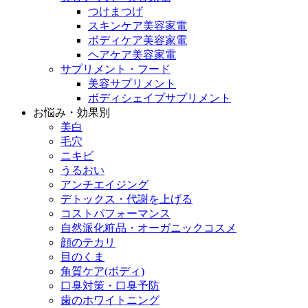
つけまつげ
スキンケア美容家電
ボディケア美容家電
ヘアケア美容家電
サプリメント・フード
美容サプリメント
ボディシェイプサプリメント
お悩み・効果別
美白
毛穴
ニキビ
うるおい
アンチエイジング
デトックス・代謝を上げる
コストパフォーマンス
自然派化粧品・オーガニックコスメ
顔のテカリ
目のくま
角質ケア(ボディ)
口臭対策・口臭予防
歯のホワイトニング