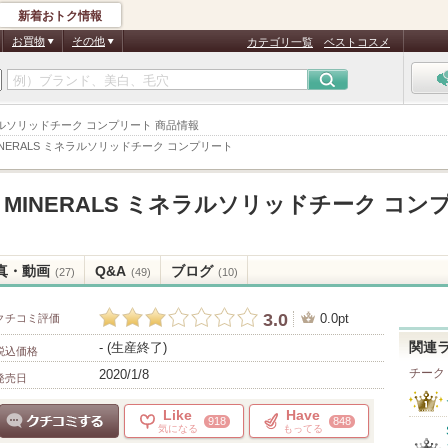
新着おトク情報
お買物
その他
カテゴリ一覧
ベストコスメ
 ミネラルソリッドチーク コンプリート 商品情報
Y MINERALS ミネラルソリッドチーク コンプリート
NLY MINERALS ミネラルソリッドチーク コン
真・動画
Q&A
ブログ
(27)
(49)
(10)
3.0
0.0pt
クチコミ評価
- (生産終了)
関連
税込価格
チーク
2020/1/8
発売日
Like
Have
918
848
気になる
もってる