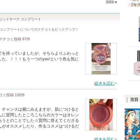
more
【毎月
ラルソリッドチーク コンプリート
ク コンプリート
についてのクチコミをピックアップ！
クチコミ投稿
97
件
でを持っていましたが、そちらよりふわっと
た、！！！もう一つのyes!という色も気に
続きを読む
コミ投稿
106
件
注目
！チャンスは紫にみえますが、肌につけると
んに質問したところこちらのカラーはオレン
あうとのことでした☆質問に答えてくださる
んがオススメしたり、作るコスメはつけるだ
続きを読む