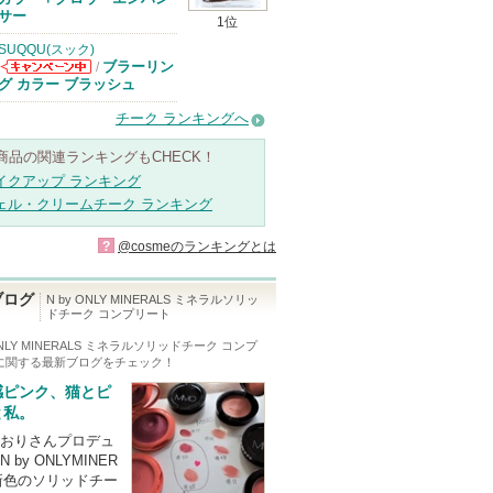
のお知らせがあ
サー
1位
ります
SUQQU(スック)
ブラーリン
/
SUQQU(スッ
グ カラー ブラッシュ
ク)からのお知
らせがあります
チーク ランキングへ
商品の関連ランキングもCHECK！
イクアップ ランキング
ェル・クリームチーク ランキング
?
@cosmeのランキングとは
ブログ
N by ONLY MINERALS ミネラルソリッ
ドチーク コンプリート
 ONLY MINERALS ミネラルソリッドチーク コンプ
に関する最新ブログをチェック！
感ピンク、猫とピ
と私。
おりさんプロデュ
 by ONLYMINER
 新色のソリッドチー