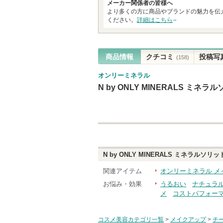
メーカー関係者の皆様へ
ま
より多くの方に商品やブランドの魅力を伝
ください。
詳細はこちら
す
商品情報
クチコミ
投稿写
(158)
オンリーミネラル
N by ONLY MINERALS ミ
N by ONLY MINERALS ミネラルソ
関連アイテム
オンリーミネラル メ
お悩み・効果
うるおい
ナチュラ
メ
コストパフォー
コスメ美容カテゴリ一覧
>
メイクアップ
>
チ