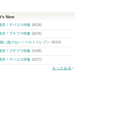
t's New
発売！デパコス特集
(6/24)
発売！プチプラ特集
(6/24)
線に負けない！ベストイレブン
(6/10)
発売！プチプラ特集
(5/28)
発売！デパコス特集
(5/27)
もっとみる