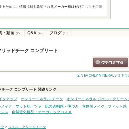
えるために、情報掲載を希望されるメーカー様はぜひこちらをご覧
真・動画
Q&A
ブログ
(27)
(49)
(10)
ネラルソリッドチーク コンプリート
クチコミする
N by ONLY MINERALS
リッドチーク コンプリート
関連リンク
イクアップ
オンリーミネラル チーク
オンリーミネラル ジェル・クリーム
ルメイク
マット肌
ツヤ
肌の透明感・薄づき
立体感メイク
フィット感
マンス
自然派化粧品・オーガニックコスメ
ーク
>
ジェル・クリームチーク