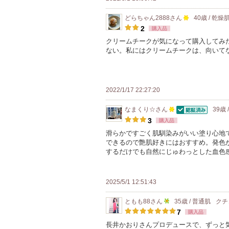
入
ン
り
どらちゃん2888
さん
40歳 / 乾燥
バ
100
登
2
購入品
ー
人
録
クリームチークが気になって購入してみ
に
ない。私にはクリームチークは、向いて
以
さ
お
上
れ
気
の
て
に
メ
い
2022/1/17 22:27:20
入
ン
ま
り
なまくり☆
さん
39歳 
バ
す
認証済
100
登
3
購入品
ー
人
録
滑らかですごく肌馴染みがいい塗り心地
に
できるので艶肌好きにはおすすめ。発色
以
さ
お
するだけでも自然にじゅわっとした血色
上
れ
気
の
て
に
メ
い
2025/5/1 12:51:43
入
ン
ま
り
ともも88
さん
35歳 / 普通肌
クチ
バ
す
5
登
7
購入品
ー
人
録
長井かおりさんプロデュースで、ずっと
に