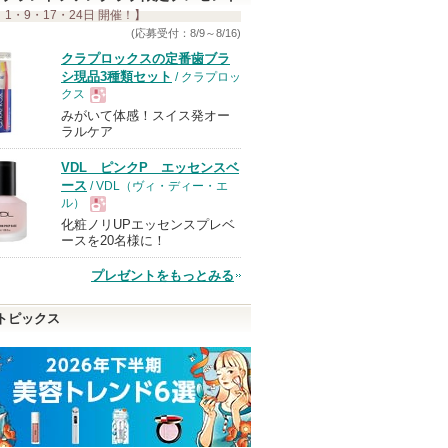
 1・9・17・24日 開催！】
(応募受付：8/9～8/16)
クラプロックスの定番歯ブラ
シ現品3種類セット
/ クラプロッ
クス
みがいて体感！スイス発オー
現
ラルケア
VDL ピンクP エッセンスベ
品
ース
/ VDL（ヴィ・ディー・エ
ル）
化粧ノリUPエッセンスプレベ
現
ースを20名様に！
プレゼントをもっとみる
品
トピックス