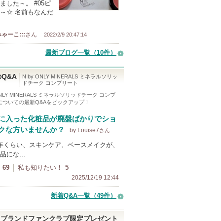
ました～。 #05ピ
～☆ 名前もなんだ
:みゃーこ:::
さん
2022/2/9 20:47:14
最新ブログ一覧（10件）
Q&A
N by ONLY MINERALS ミネラルソリッ
ドチーク コンプリート
 ONLY MINERALS ミネラルソリッドチーク コンプ
についての最新Q&Aをピックアップ！
に入った化粧品が廃盤ばかりでショ
クな方いませんか？
by Louise7
さん
年くらい、スキンケア、ベースメイクが、
品にな…
69
私も知りたい！
5
2025/12/19 12:44
新着Q&A一覧（49件）
ブランドファンクラブ限定プレゼント