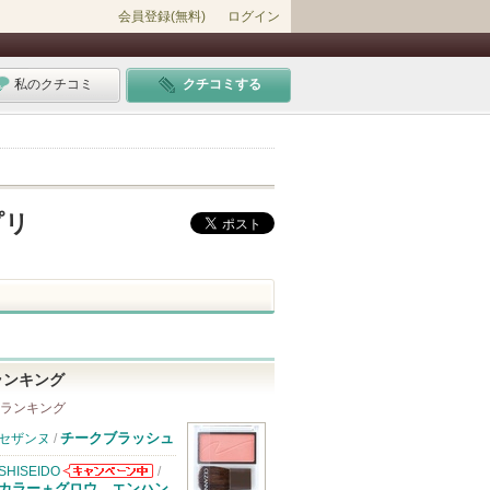
会員登録(無料)
ログイン
私のクチコミ
クチコミする
プリ
ランキング
 ランキング
チークブラッシュ
セザンヌ
/
SHISEIDO
/
SHISEIDOから
カラー＋グロウ エンハン