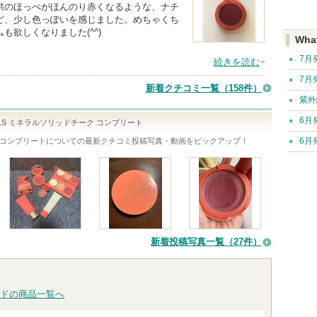
供のほっぺがほんのり赤くなるような、ナチ
ど、少し色っぽいを感じました。めちゃくち
欲しくなりました(^^)
Wha
7月
続きを読む
7月
新着クチコミ一覧
（158件）
紫外
6月
NERALS ミネラルソリッドチーク コンプリート
6月
ク コンプリート
についての最新クチコミ投稿写真・動画をピックアップ！
新着投稿写真一覧（27件）
ドの商品一覧へ