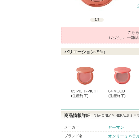
1
/
8
こち
（ただし、一部店
バリエーション
（
5
件）
05 PICHI-PICHI
04 MOOD
(生産終了)
(生産終了)
商品情報詳細
N by ONLY MINERAL
メーカー
ヤーマン
ブランド名
オンリーミネラ