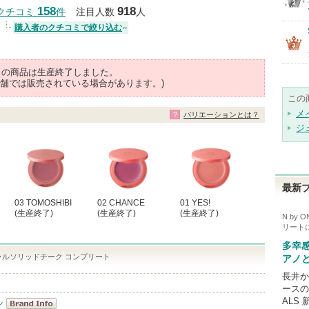
クチコミする
158
918
クチコミ
件
注目人数
人
購入者のクチコミで絞り込む
らの商品は生産終了しました。
舗では販売されている場合があります。)
この
メ
バリエーションとは？
ジ
最新
03 TOMOSHIBI
02 CHANCE
01 YES!
(生産終了)
(生産終了)
(生産終了)
N by
リート
多幸
S ミネラルソリッドチーク コンプリート
アノ
長井か
ースのN
ALS
ル