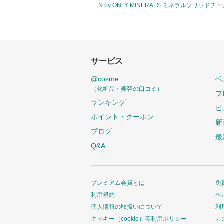
N by ONLY MINERALS ミネラルソリッド
サービス
@cosme
ベ
（化粧品・美容の口コミ）
プ
ランキング
ビ
ポイント・クーポン
新
ブログ
最
Q&A
プレミアム会員とは
免
利用規約
ヘ
個人情報の取扱いについて
利
クッキー（cookie）等利用ポリシー
カ