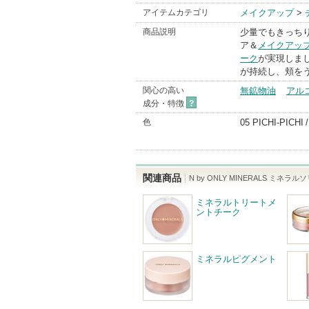
アイテムカテゴリ
メイクアップ
>
商品説明
少量でもきっち
ア＆
メイクアッ
ーク
が実現しま
が持続し、頬を
関心の高い
無鉱物油
アル
成分・特徴
?
色
05 PICHI-PICHI
関連商品
N by ONLY MINERALS ミネ
ミネラルトリートメ
ントチーク
ミネラルピグメント