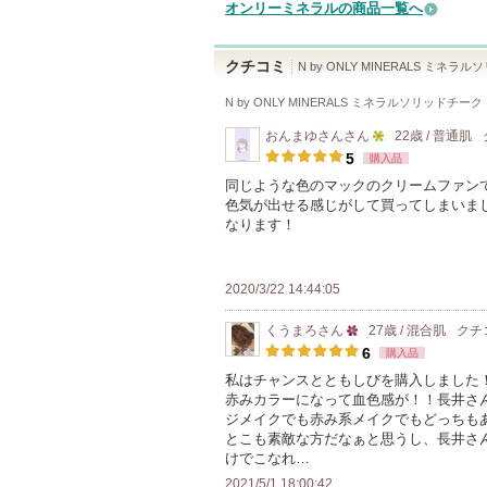
オンリーミネラルの商品一覧へ
クチコミ
N by ONLY MINERALS ミネ
N by ONLY MINERALS ミネラルソリッドチー
おんまゆさん
さん
22歳 / 普通肌
5
5
購入品
人
同じような色のマックのクリームファン
色気が出せる感じがして買ってしまいまし
以
なります！
上
の
メ
2020/3/22 14:44:05
ン
くうまろ
さん
27歳 / 混合肌
クチ
バ
25
6
購入品
ー
人
私はチャンスとともしびを購入しました
に
赤みカラーになって血色感が！！長井さ
以
お
ジメイクでも赤み系メイクでもどっちも
上
とこも素敵な方だなぁと思うし、長井さ
気
の
けでこなれ…
に
メ
2021/5/1 18:00:42