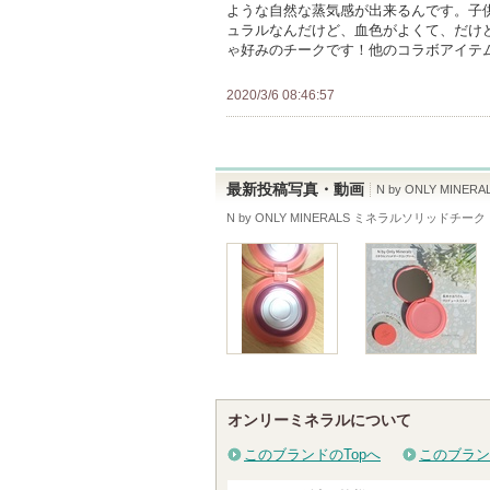
ような自然な蒸気感が出来るんです。子
以
さ
お
ュラルなんだけど、血色がよくて、だけ
上
れ
ゃ好みのチークです！他のコラボアイテムも
気
の
て
に
メ
い
2020/3/6 08:46:57
入
ン
ま
り
バ
す
登
ー
録
最新投稿写真・動画
N by ONLY MI
に
さ
N by ONLY MINERALS ミネラルソリッドチー
お
れ
気
て
に
い
入
ま
り
す
登
録
さ
オンリーミネラルについて
れ
このブランドのTopへ
このブラン
て
い