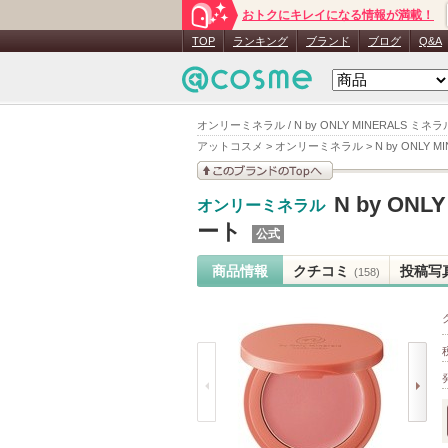
おトクにキレイになる情報が満載！
TOP
ランキング
ブランド
ブログ
Q&A
オンリーミネラル / N by ONLY MINERALS
アットコスメ
>
オンリーミネラル
>
N by ONL
このブランドの情報を
N by O
オンリーミネラル
見る
ート
公式
商品情報
クチコミ
投稿写
(158)
prev
next