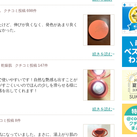
肌
クチコミ投稿
698
件
たけど、伸びが良くなく、発色があまり良く
なかった。
続きを読む
/ 乾燥肌
クチコミ投稿
147
件
で使いやすいです！自然な艶感も出すことが
がすごくいいのでほんの少しを滑らせる様に
感を出してくれます！
続きを読む
コミ投稿
8
件
気になっていました。まさに、湯上がり肌の