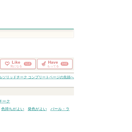
Like
Have
918
848
気になる
もってる
 ミネラルソリッドチーク コンプリート
ページの先頭へ
チーク
色持ちがよい
発色がよい
パール・ラ