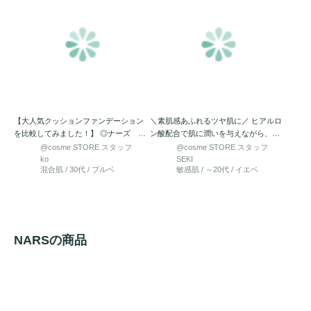
【大人気クッションファンデーション
＼素肌感あふれるツヤ肌に／ ヒアルロ
を比較してみました！】 ◎ナーズ ナ
ン酸配合で肌に潤いを与えながら、肌
チュラルラディアントロ…
の透明感がup！ 「…
@cosme STORE スタッフ
@cosme STORE スタッフ
ko
SEKI
混合肌 / 30代 / ブルベ
敏感肌 / ～20代 / イエベ
NARSの商品