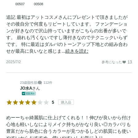
00507
00508
追記 最初はアットコスメさんにプレゼントで頂きましたが
その後自分で何度もリピートしています。 ファンデーショ
ンが好きなので沢山持っていますがこちらの出番が多いで
す。 崩れも汚くないですし薄付きなのでテクニックいらず
です。 特に最近はダルバのトーンアップ下地との組み合わ
せが最高に良いなと感じま...
続きを読む
2025/7/2
13
参考になった
23歳
脂性肌
112件
JO水A
さん
5
購入品
めーーちゃ綺麗肌に仕上げてくれる！！伸びが良いから付け
心地も軽いしなによりメイク持ちがかなり良い◎カラバリも
豊富だから肌色に合うカラーが見つかるしどの肌質にも使い
やすいからおすすめ。使いやすいしお気に入り。