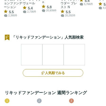
5.4
ｎ
ョンファンデ
ヴェール
ウダー プレ
5
5,766件
5.8
ーション
スト N
5.4
4,
20,939件
5.5
5.5
2,736件
2,390件
20,292件
「リキッドファンデーション」人気順検索
人気順でみる
リキッドファンデーション 週間ランキング
1
2
3