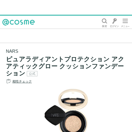
@cosme
NARS
ピュアラディアントプロテクション アク
アティックグロー クッションファンデー
ション
公式
相性チェック