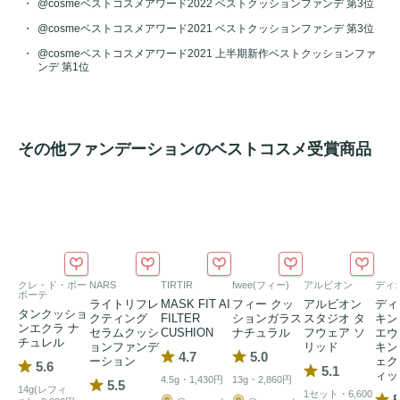
@cosmeベストコスメアワード2022 ベストクッションファンデ 第3位
@cosmeベストコスメアワード2021 ベストクッションファンデ 第3位
@cosmeベストコスメアワード2021 上半期新作ベストクッションファ
ンデ 第1位
その他ファンデーションのベストコスメ受賞商品
クレ・ド・ポー
NARS
TIRTIR
fwee(フィー)
アルビオン
ディ
ボーテ
ライトリフレ
MASK FIT AI
フィー クッ
アルビオン
ディ
タンクッショ
クティング
FILTER
ションガラス
スタジオ タ
キン
ンエクラ ナ
セラムクッシ
CUSHION
ナチュラル
フウェア ソ
エヴ
チュレル
ョンファンデ
リッド
キン
4.7
5.0
ーション
ェク
5.6
5.1
ィッ
4.5g・1,430円
13g・2,860円
5.5
14g(レフィ
1セット・6,600
5