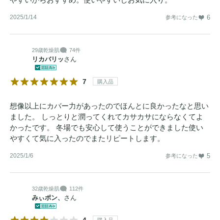
2025/1/14
6
参考になった
29歳
乾燥肌
74件
リカバリッ
さん
7
購入品
想像以上にカバー力があったのでほんとに良かったなと思い
ました。 しっとりと潤ってくれてカサカサにならなくてよ
かったです。 冬場でも安心して使うことができました使い
やすくて気に入ったのでまたリピートします。
2025/1/6
5
参考になった
32歳
乾燥肌
112件
みぃポン、
さん
4