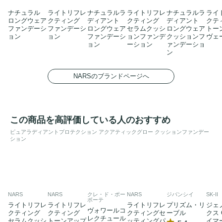
ナチュラル
ライトリフレ
ナチュラルラ
ライトリフレ
ナチュラルラ
ライ
ロングウェア
クティング
ディアント
クティング
ディアント
クテ
ファンデーシ
ファンデーシ
ロングウェア
セラムクッシ
ロングウェア
トー
ョン
ョン
ファンデーシ
ョンファンデ
クッションフ
ヴェ
ョン
ーション
ァンデーショ
ン
NARSのブランドページへ
この商品を高評価している人のおすすめ
ピュアラディアントプロテクション アクアティックグロー クッションファンデー
ション
NARS
NARS
クレ・ド・ポー
NARS
ジバンシイ
SK-II
ボーテ
ライトリフレ
ライトリフレ
ライトリフレ
プリズム・リ
ジェ
ヴォワールコ
クティング
クティング
クティングセ
ーブル
クス 
レクチュール
セラムクッシ
トーンアップ
ッティングパ
イマ