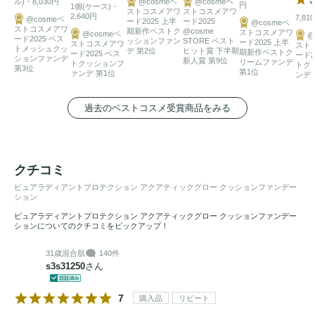
ル)・8,030円
@cosmeベ
@cosmeベ
円
1個(ケース)・
ストコスメアワ
ストコスメアワ
2,640円
7,81
@cosmeベ
ード2025 上半
ード2025
@cosmeベ
ストコスメアワ
期新作ベストク
@cosme
ストコスメアワ
@cosmeベ
@
ード2025 ベス
ッションファン
STORE ベスト
ード2025 上半
ストコスメアワ
スト
トメッシュクッ
デ 第2位
ヒット賞 下半期
期新作ベストク
ード2025 ベス
ード2
ションファンデ
新人賞 第9位
リームファンデ
トクッションフ
トク
第3位
第1位
ァンデ 第1位
ンデ 
過去のベストコスメ受賞商品をみる
クチコミ
ピュアラディアントプロテクション アクアティックグロー クッションファンデー
ション
ピュアラディアントプロテクション アクアティックグロー クッションファンデー
ションについてのクチコミをピックアップ！
31歳
混合肌
140件
s3s31250
さん
7
購入品
リピート