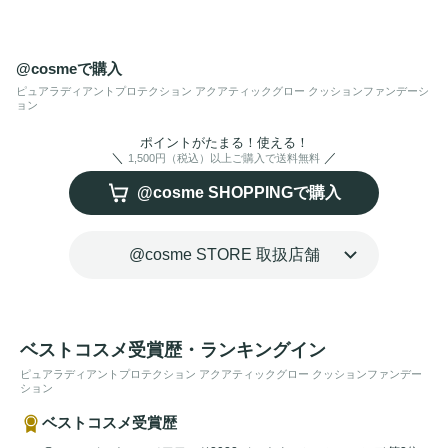
ンシールドが環境ストレス(大気中のちりやほこりなど)から
肌を守り、健やかな肌を保ちます。素肌が透けて見えるよう
なシームレスな透明感に、
うるおい
のあるフレッシュな仕上
@cosmeで購入
がりをキープ。自然で軽い、みずみずしい
ツヤ
がピュア肌を
ピュアラディアントプロテクション アクアティックグロー クッションファンデーシ
ョン
叶えます。
ポイントがたまる！使える！
1,500円（税込）以上ご購入で送料無料
@cosme SHOPPINGで購入
@cosme STORE 取扱店舗
ベストコスメ受賞歴・ランキングイン
ピュアラディアントプロテクション アクアティックグロー クッションファンデー
ション
ベストコスメ受賞歴