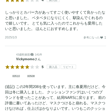
購入品
しっかりとカバー力があってすごく使いやすくて良かったな
と思いました。 ベタベタになりにくく、馴染んでくれるの
で嬉しいです。 とても気に入ったのでこれからも愛用した
いと思いました。 ほんとにおすすめします。
2025/1/3
1
参考になった
43歳
乾燥肌
141件
Vickymomo
さん
5
購入品
リピート
00510
00508
(追記) この2年間208を使っています。主に春夏用だけど、今
回は冬に購入しました。 クッションファンデはいくつのブ
ランドを使ったことがあって、結局NARSに戻ります。 前の
評価に書いてあったけど、マスクつけると崩れる。マスクつ
けなければ，仕上げはかなりよいです。いつもこのクッショ