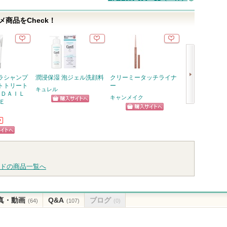
商品をCheck！
ラシャンプ
潤浸保湿 泡ジェル洗顔料
クリーミータッチライナ
オルビス ザ ク
トトリート
ー
グ オイル
キュレル
 ＤＡＩＬ
キャンメイク
オルビス
Ｅ
ショッピン
次
ショッピン
ショッ
グサイトへ
へ
か
グサイトへ
グサイ
ピン
トへ
ドの商品一覧へ
真・動画
Q&A
ブログ
(64)
(107)
(0)