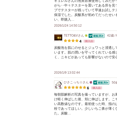
キュレルさんの泡美容液使用してみたか
がら‥中々テスターを置いてある所を見
以
プでテスターが残っていて早速お試しテ
上
保湿でした。炭酸系が初めてだったせい
の
い、即購入…
メ
2026/1/24 14:50:12
ン
TETTO&V
さん
42歳 
バ
認証済
5
4
購入品
ー
人
炭酸泡を肌にのせるとジュワっと浸透し
に
います。肌の潤いを守ってくれている感
以
お
く、ニキビがあっても影響がないので安
上
気
の
に
メ
2026/1/9 13:02:44
入
ン
り
ひさこっち☆
さん
50
バ
認証済
25
登
6
購入品
ー
人
録
毎朝肌解析の写真を撮っていますが、お
に
け軽く伸ばした後、頬に伸ばします。こ
以
さ
お
い高数値なのです。最初使った時、指の
上
れ
栓であってほしい。少しいちご鼻が薄く
気
の
て
た。炭酸…
に