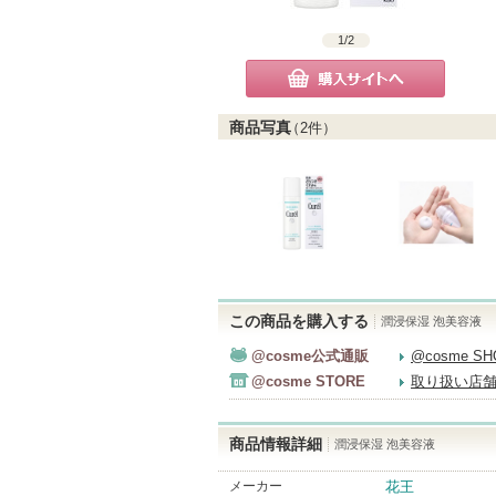
1
/
2
購入サイトへ
商品写真
（
2
件）
この商品を購入する
潤浸保湿 泡美容液
@cosme公式通販
@cosme S
@cosme STORE
取り扱い店
商品情報詳細
潤浸保湿 泡美容液
メーカー
花王