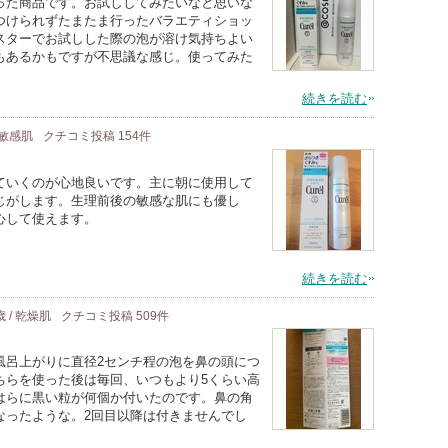
った商品です。お試ししてみたいなと思いな
つけられずたまたま行ったバラエティショッ
スターでお試しした際の泡が溶け気持ちよい
もあるかもですが不思議な感じ。使ってみた
続きを読む
/ 敏感肌
クチコミ投稿
154
件
ていくのが心地良いです。主に朝に使用して
じがします。生理前後の敏感な肌にも優し
心して使えます。
続きを読む
歳 / 乾燥肌
クチコミ投稿
509
件
風呂上がりに直径2センチ程の泡を鼻の頭につ
ちらを使った後は毎回、いつもより5くらい高
はらに黒い粒が何個か付いたのです。鼻の角
なったような。2回目以降は付きませんでし