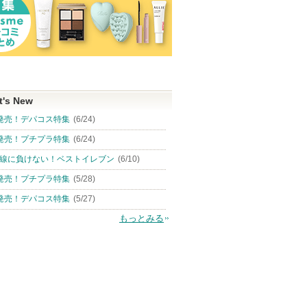
t's New
発売！デパコス特集
(6/24)
発売！プチプラ特集
(6/24)
線に負けない！ベストイレブン
(6/10)
発売！プチプラ特集
(5/28)
発売！デパコス特集
(5/27)
もっとみる