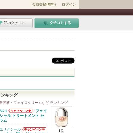
会員登録(無料)
ログイン
私のクチコミ
クチコミする
ランキング
美容液・フェイスクリームなど ランキング
フェイ
SK-II
/
SK-IIからのお
シャル トリートメント セ
知らせがありま
ラム
す
エリクシール
1位