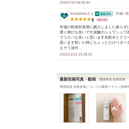
メ
い
2026/7/20 08:56:44
入
ン
ま
り
tomopieee
さん
33歳 /
バ
す
認証済
登
5
購入品
ー
録
冬場の乾燥対策用に購入しました振らず
に
濃く伸びも良いです炭酸のシュワシュワ
さ
お
でコスパも良いと思います化粧水とクリ
れ
思います乾いた時にちょっとだけペタペ
気
て
えそう油分…
に
い
2025/12/13 15:39:20
入
ま
り
す
登
録
最新投稿写真・動画
潤浸保湿 泡美容液
さ
潤浸保湿 泡美容液
についての最新クチコミ投稿
れ
て
い
ま
す