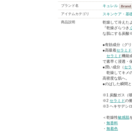
ブランド名
キュレル
キュレ
アイテムカテゴリ
スキンケア・基
BrandI
商品説明
乾燥して冷えた
『乾燥ざらつき
な肌にする炭酸※
●有効成分（グ
●高吸着
セラミド
セラミド
機能成
で素早く浸透・
●潤い成分（
セラ
乾燥してキメの
高密度な肌へ。
●のばした瞬間
※1 炭酸ガス（
※2
セラミド
の
※3 ヘキサデシ
＜乾燥性
敏感肌
・
無香料
・
無着色