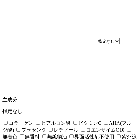
主成分
指定なし
コラーゲン
ヒアルロン酸
ビタミンC
AHA(フルー
ツ酸)
プラセンタ
レチノール
コエンザイムQ10
無着色
無香料
無鉱物油
界面活性剤不使用
紫外線