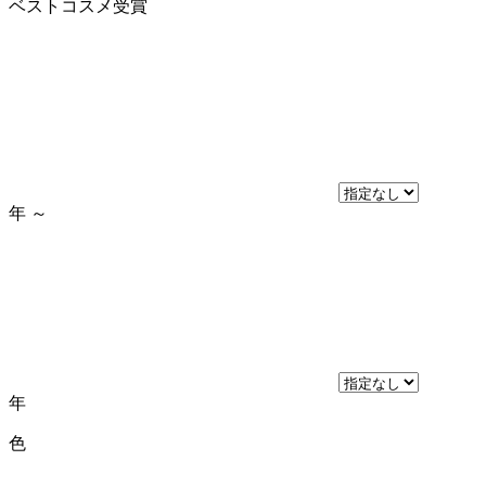
ベストコスメ受賞
年
～
年
色