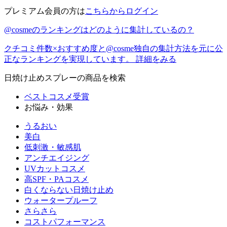
プレミアム会員の方は
こちらからログイン
@cosmeのランキングはどのように集計しているの？
クチコミ件数×おすすめ度と@cosme独自の集計方法を元に公
正なランキングを実現しています。
詳細をみる
日焼け止めスプレー
の商品を検索
ベストコスメ受賞
お悩み・効果
うるおい
美白
低刺激・敏感肌
アンチエイジング
UVカットコスメ
高SPF・PAコスメ
白くならない日焼け止め
ウォータープルーフ
さらさら
コストパフォーマンス