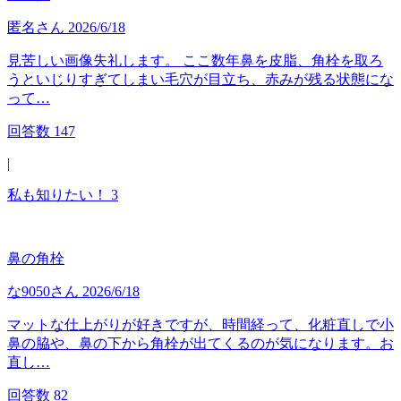
匿名
さん
2026/6/18
見苦しい画像失礼します。 ここ数年鼻を皮脂、角栓を取ろ
うといじりすぎてしまい毛穴が目立ち、赤みが残る状態にな
って…
回答数
147
|
私も知りたい！
3
鼻の角栓
な9050
さん
2026/6/18
マットな仕上がりが好きですが、時間経って、化粧直しで小
鼻の脇や、鼻の下から角栓が出てくるのが気になります。お
直し…
回答数
82