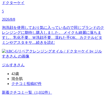
ドクターケイ
5
2026/8/8
泡洗顔を使用しており気に入っているので同じブランドのク
レンジングに期待し購入しました。 メイクも綺麗に落ちま
すし、乳化不要、Ｗ洗顔不要、濡れた手OK、カクテルビタ
ミンやアスタキサ…
続きを読む
ジルすき
さん
42歳
混合肌
クチコミ投稿87件
新着クチコミ一覧
（1,032件）