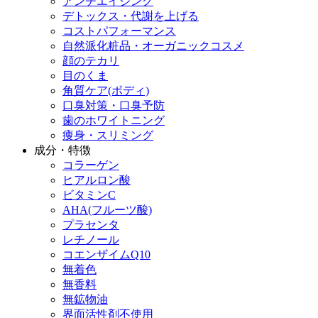
アンチエイジング
デトックス・代謝を上げる
コストパフォーマンス
自然派化粧品・オーガニックコスメ
顔のテカリ
目のくま
角質ケア(ボディ)
口臭対策・口臭予防
歯のホワイトニング
痩身・スリミング
成分・特徴
コラーゲン
ヒアルロン酸
ビタミンC
AHA(フルーツ酸)
プラセンタ
レチノール
コエンザイムQ10
無着色
無香料
無鉱物油
界面活性剤不使用