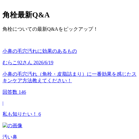
角栓
最新Q&A
角栓についての最新Q&Aをピックアップ！
小鼻の毛穴汚れに効果のあるもの
むらこ92
さん
2026/6/19
小鼻の毛穴汚れ（角栓・皮脂詰まり）に一番効果を感じたス
キンケア方法教えてください！
回答数
146
|
私も知りたい！
6
汚い鼻