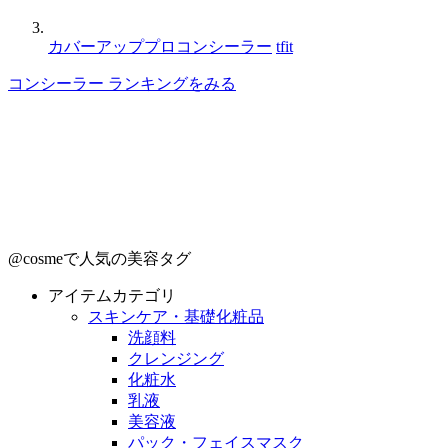
カバーアッププロコンシーラー
tfit
コンシーラー ランキングをみる
@cosmeで人気の美容タグ
アイテムカテゴリ
スキンケア・基礎化粧品
洗顔料
クレンジング
化粧水
乳液
美容液
パック・フェイスマスク