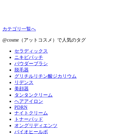
カテゴリ一覧へ
@cosme（アットコスメ）で人気のタグ
セラディックス
ニキビパッチ
パウダーブラシ
脱毛器
グリチルリチン酸ジカリウム
リデンス
美顔器
タンタンクリーム
ヘアアイロン
PDRN
ナイトクリーム
トナーパッド
オングリディエンツ
バイオヒールボ