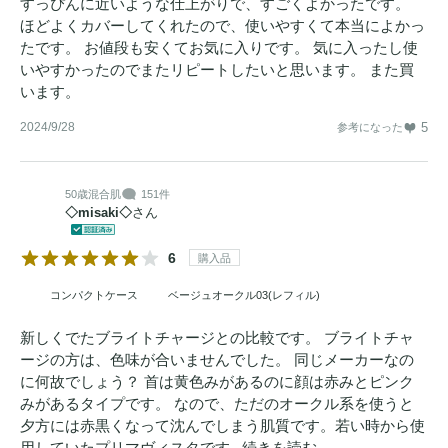
すっぴんに近いような仕上がりで、すごくよかったです。
ほどよくカバーしてくれたので、使いやすくて本当によかっ
たです。 お値段も安くてお気に入りです。 気に入ったし使
いやすかったのでまたリピートしたいと思います。 また買
います。
2024/9/28
5
参考になった
50歳
混合肌
151件
◇misaki◇
さん
6
購入品
コンパクトケース
ベージュオークル03(レフィル)
新しくでたブライトチャージとの比較です。 ブライトチャ
ージの方は、色味が合いませんでした。 同じメーカーなの
に何故でしょう？ 首は黄色みがあるのに顔は赤みとピンク
みがあるタイプです。 なので、ただのオークル系を使うと
夕方には赤黒くなって沈んでしまう肌質です。若い時から使
用していたプリマヴィスタです...
続きを読む