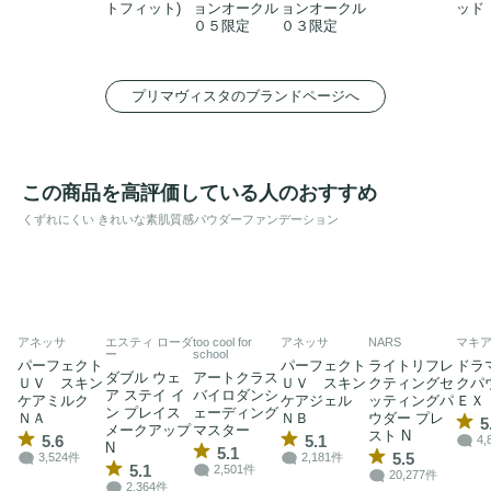
トフィット)
ョンオークル
ョンオークル
ッド
０５限定
０３限定
プリマヴィスタのブランドページへ
この商品を高評価している人のおすすめ
くずれにくい きれいな素肌質感パウダーファンデーション
アネッサ
エスティ ローダ
too cool for
アネッサ
NARS
マキ
ー
school
パーフェクト
パーフェクト
ライトリフレ
ドラ
ダブル ウェ
アートクラス
ＵＶ スキン
ＵＶ スキン
クティングセ
クパ
ア ステイ イ
バイロダンシ
ケアミルク
ケアジェル
ッティングパ
ＥＸ
ン プレイス
ェーディング
ＮＡ
ＮＢ
ウダー プレ
5
メークアップ
マスター
スト N
5.6
5.1
4,
N
5.1
5.5
3,524件
2,181件
5.1
2,501件
20,277件
2,364件