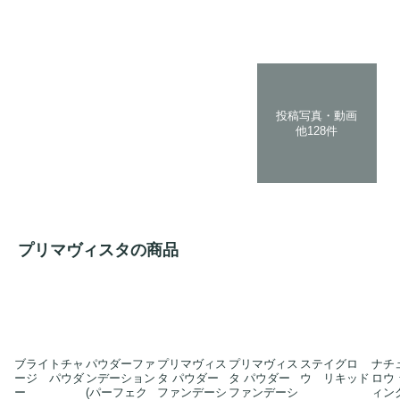
投稿写真・動画
他128件
プリマヴィスタの商品
ブライトチャ
パウダーファ
プリマヴィス
プリマヴィス
ステイグロ
ナチ
ージ パウダ
ンデーション
タ パウダー
タ パウダー
ウ リキッド
ロウ
ー
(パーフェク
ファンデーシ
ファンデーシ
ィン