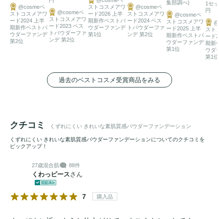
集部調べ)
1セッ
@cosmeベ
ストコスメアワ
@cosmeベ
円
@cosmeベ
ストコスメアワ
ード2026 上半
ストコスメアワ
@cosmeベ
ストコスメアワ
ード2024 上半
期新作ベストパ
ード2024 ベス
ストコスメアワ
@
ード2023 ベス
期新作ベストパ
ウダーファンデ
トパウダーファ
ード2025 上半
スト
トパウダーファ
ウダーファンデ
第1位
ンデ 第2位
期新作ベストパ
ード2
ンデ 第2位
第2位
ウダーファンデ
期新
第1位
ウダ
第1位
過去のベストコスメ受賞商品をみる
クチコミ
くずれにくい きれいな素肌質感パウダーファンデーション
くずれにくい きれいな素肌質感パウダーファンデーションについてのクチコミを
ピックアップ！
27歳
混合肌
88件
くわっピース
さん
7
購入品