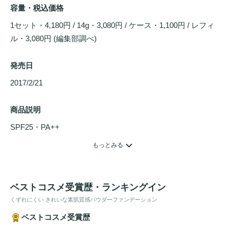
容量・税込価格
1セット・4,180円 / 14g・3,080円 / ケース・1,100円 / レフィ
ル・3,080円 (編集部調べ)
発売日
2017/2/21 
商品説明
SPF25・PA++
もっとみる
毛穴
の目立つ頬にも、ざらつく小鼻にも、するするとしなや
かにのびて肌にフィットし、自然にカバーする
パウダーファ
ンデーション
です。塗っていることを感じさせず、まるで肌
ベストコスメ受賞歴・ランキングイン
そのものの質がよくなったかのような、明るくなめらかな仕
くずれにくい きれいな素肌質感パウダーファンデーション
上がりに。汗・皮脂に強く、朝の仕上がりが夕方まで続きま
ベストコスメ受賞歴
す。
