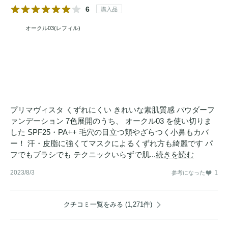
6
購入品
オークル03(レフィル)
プリマヴィスタ くずれにくい きれいな素肌質感 パウダーフ
ァンデーション 7色展開のうち、 オークル03 を使い切りま
した SPF25・PA++ 毛穴の目立つ頬やざらつく小鼻もカバ
ー！ 汗・皮脂に強くてマスクによるくずれ方も綺麗です パ
フでもブラシでも テクニックいらずで肌...
続きを読む
2023/8/3
1
参考になった
クチコミ一覧をみる (1,271件)