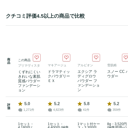
クチコミ評価4.5以上の商品で比較
商
この商品
品
マキアージュ
アルビオン
雪肌精
プリマヴィスタ
ドラマティッ
エクシア ラ
スノー CC 
くずれにくい
クパウダリー
ディグロウ
ウダー
きれいな素肌
ＥＸ
パウダー フ
質感パウダー
ァンデーショ
ファンデーシ
ン
ョン
5.0
5.2
5.8
5.2
評
価
1,271件
4,823件
41件
359件
1セット・
1セット・
1マット付ケー
8g・3,520円
4,180円 /
4,400円 (編集
ス・3,300円
(編集部調べ)