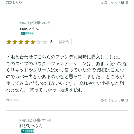
2024/2/23
0
参考になった
39歳
混合肌
264件
sara_x
さん
5
購入品
下地と合わせてこちらのファンデも同時に購入しました。
このタイプのパウダーファンデーションは、あまり使ってな
くリキッドやクリームばかり使っていたので 最初はこんな
のでカバー力とかあるのかなと思っていました。 ところが
使ってみると思いのほかいいです。 崩れやすい小鼻など崩
れません。 買ってよかっ...
続きを読む
2023/9/6
3
参考になった
25歳
混合肌
225件
和ぴりっ
さん