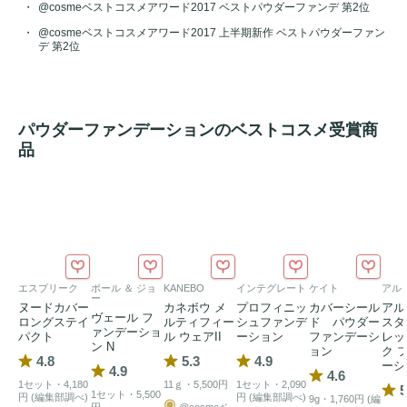
レフィル(専用
@cosmeベストコスメアワード2017 ベストパウダーファンデ 第2位
スポンジ
付) 2,800円／コンパクトケース 1,000
円(別売)

@cosmeベストコスメアワード2017 上半期新作 ベストパウダーファン
デ 第2位
※2019年2月12日「きれいな素肌質感
パウダーファンデーシ
ョン
」は「くずれにくい きれいな素肌質感
パウダーファン
デーション
」に名称変更となりました。
パウダーファンデーションのベストコスメ受賞商
品
エスプリーク
ポール ＆ ジョ
KANEBO
インテグレート
ケイト
アル
ー
ヌードカバー
カネボウ メ
プロフィニッ
カバーシール
アル
ヴェール フ
ロングステイ
ルティフィー
シュファンデ
ド パウダー
スタ
ァンデーショ
パクト
ル ウェアII
ーション
ファンデーシ
レッ
ン N
ョン
ク 
4.8
5.3
4.9
ーシ
4.9
4.6
1セット・4,180
11ｇ・5,500円
1セット・2,090
5
1セット・5,500
円 (編集部調べ)
円 (編集部調べ)
9g・1,760円 (編
円
@cosmeベ