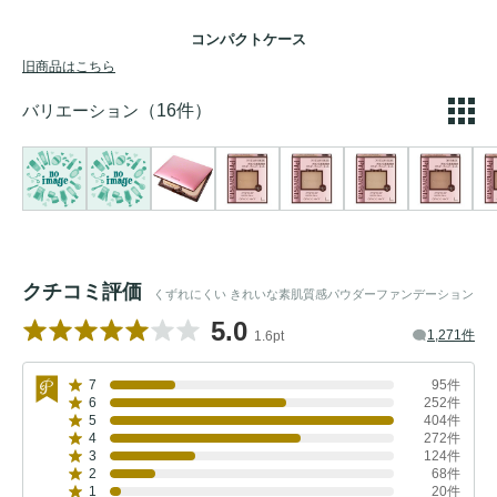
コンパクトケース
旧商品はこちら
バリエーション
（16件）
クチコミ評価
くずれにくい きれいな素肌質感パウダーファンデーション
5.0
1,271件
1.6pt
7
95件
6
252件
5
404件
4
272件
3
124件
2
68件
1
20件