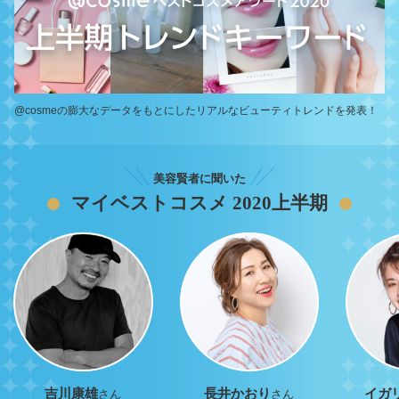
@cosmeの膨大なデータをもとにしたリアルなビューティトレンドを発表！
美容賢者に聞いた
マイベストコスメ 2020上半期
吉川康雄
長井かおり
イガ
さん
さん