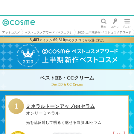
@cosme
アットコスメ
ベストコスメアワード（ベスコス）
2020 上半期新作 ベストコスメアワード
3,483
69,310
アイテム
件のクチコミから選ばれた
ベストBB・CCクリーム
Best BB & CC Cream
1
ミネラルトーンアップBBセラム
オンリーミネラル
光を乱反射して明るく魅せる白肌BBセラム