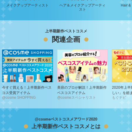
メイクアップアーティスト
ヘア＆メイクアップアーティ
Hair & 
スト
上半期新作ベストコスメ
関連企画
今すぐ買える！上半期新作ベス
美容のプロが解説！上半期新作
2020年上
コス受賞アイテム
ベスコスアイテム
しい」を総
@cosme SHOPPING
@cosmeスペシャリスト
もぐナビ
@cosmeベストコスメアワード2020
上半期新作ベストコスメとは