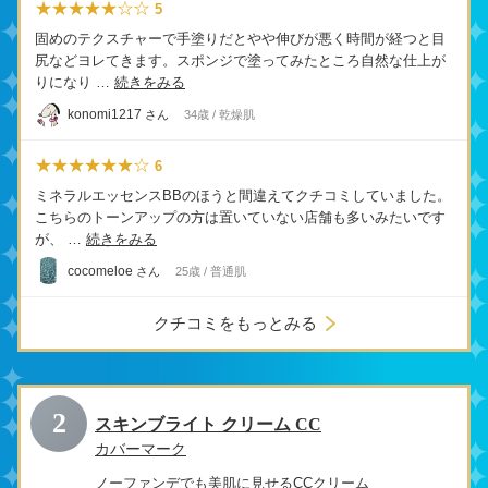
★★★★★☆☆
5
固めのテクスチャーで手塗りだとやや伸びが悪く時間が経つと目
尻などヨレてきます。スポンジで塗ってみたところ自然な仕上が
りになり …
続きをみる
konomi1217
さん
34歳 / 乾燥肌
★★★★★★☆
6
ミネラルエッセンスBBのほうと間違えてクチコミしていました。
こちらのトーンアップの方は置いていない店舗も多いみたいです
が、 …
続きをみる
cocomeloe
さん
25歳 / 普通肌
クチコミをもっとみる
2
スキンブライト クリーム CC
カバーマーク
ノーファンデでも美肌に見せるCCクリーム