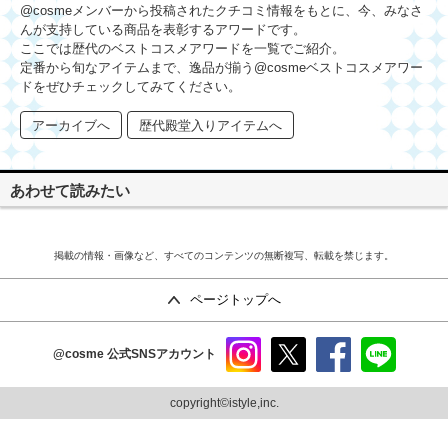
@cosmeメンバーから投稿されたクチコミ情報をもとに、今、みなさ
んが支持している商品を表彰するアワードです。
ここでは歴代のベストコスメアワードを一覧でご紹介。
定番から旬なアイテムまで、逸品が揃う@cosmeベストコスメアワー
ドをぜひチェックしてみてください。
アーカイブへ
歴代殿堂入りアイテムへ
あわせて読みたい
掲載の情報・画像など、すべてのコンテンツの無断複写、転載を禁じます。
ページトップへ
@cosme
公式SNSアカウント
instag
x
faceb
line
ram
ook
copyright©istyle,inc.