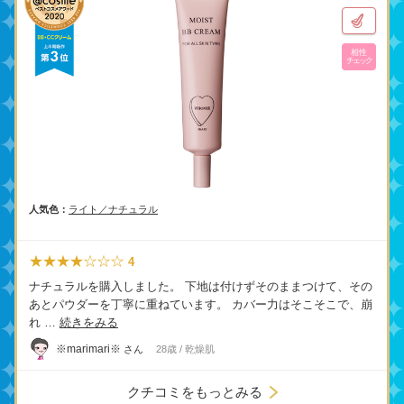
相性
チェック
人気色：
ライト／ナチュラル
★★★★☆☆☆
4
ナチュラルを購入しました。 下地は付けずそのままつけて、その
あとパウダーを丁寧に重ねています。 カバー力はそこそこで、崩
れ …
続きをみる
※marimari※
さん
28歳 / 乾燥肌
クチコミをもっとみる