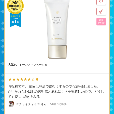
相性
チェック
人気色：
トーンアップベージュ
★★★★★★☆
6
再投稿です。 前回は乾燥で皮むけするので☆2評価しました。
が、それ以外は肌の透明感と崩れにくさを実感したので、どうし
ても使 …
続きをみる
☆チャイチャイ☆
さん
51歳 / 乾燥肌