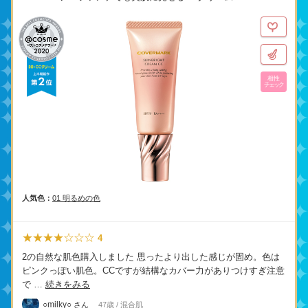
相性
チェック
人気色：
01 明るめの色
★★★★☆☆☆
4
2の自然な肌色購入しました 思ったより出した感じが固め。色は
ピンクっぽい肌色。CCですが結構なカバー力がありつけすぎ注意
で …
続きをみる
○milky○
さん
47歳 / 混合肌