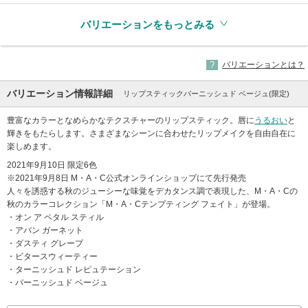
バリエーションをもっとみる
バリエーションとは？
バリエーション情報詳細
リップスティックバーニッシュド ベージュ(限定)
豊富なカラーとなめらかなテクスチャーのリップスティック。唇に
うるおい
と
輝きをもたらします。さまざまなシーンに合わせたリップメイクを自由自在に
楽しめます。
2021年9月10日 限定6色
※2021年9月8日 M・A・C公式オンラインショップにて先行発売
人々を誘惑する秋のジューシーな味覚をデカタンス調で表現した、M・A・Cの
秋のカラーコレクション「M・A・Cテンプティング フェイト」が登場。
・オン ア ペタル スティル
・アバン ガーネット
・ダスティ グレープ
・ビタースウィーティー
・ターニッシュド レピュテーション
・バーニッシュド ベージュ