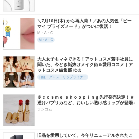
＼7月16日(木) から再入荷！／あの人気色「ビー 
マイ ブライズメード」がついに復活！
M・A・C
M・A・C
大人女子もマネできる！アットコスメ若手社員に
聞いた、今どき垢抜けメイク術＆愛用コスメ｜ア
ットコスメ編集部 ゆま
口紅・グロス・リップライナー
＠ｃｏｓｍｅ ｓｈｏｐｐｉｎｇ先行発売決定！ #
透けパプリカなど、おいしい透け感リップが登場♪
ランコム
旧品を愛用していて、今年リニューアルされたこ