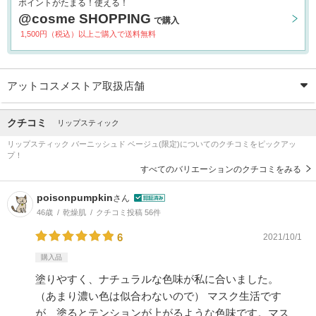
ポイントがたまる！使える！
@cosme SHOPPING
で購入
1,500円（税込）以上ご購入で送料無料
アットコスメストア取扱店舗
クチコミ
リップスティック
リップスティック バーニッシュド ベージュ(限定)についてのクチコミをピックアッ
プ！
すべてのバリエーションのクチコミをみる
poisonpumpkin
さん
46歳
乾燥肌
クチコミ投稿 56件
6
2021/10/1
購入品
塗りやすく、ナチュラルな色味が私に合いました。
（あまり濃い色は似合わないので） マスク生活です
が、塗るとテンションが上がるような色味です。マス