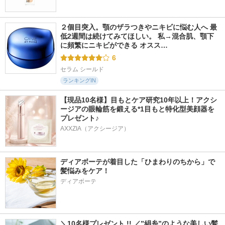
２個目突入。顎のザラつきやニキビに悩む人へ 最
低2週間は続けてみてほしい。 私→混合肌、顎下
に頻繁にニキビができる オスス…
6
セラム シールド
ランキングIN
【現品10名様】目もとケア研究10年以上！アクシ
ージアの眼輪筋を鍛える*1目もと特化型美顔器を
プレゼント♪
AXXZIA（アクシージア）
ディアボーテが着目した「ひまわりのちから」で
髪悩みをケア！
ディアボーテ
＼10名様プレゼント !! ／”絹糸”のような美しい髪