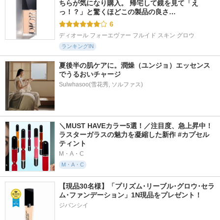
ちらが気になり購入。 帰宅して鏡を見て「え
っ！？」と驚くほどこの製品の良さ…
6
ディオール フォーエヴァー フルイド スキン グロウ
ランキングIN
夏後半の肌ケアに。潤燥（ユンジョ）エッセンス
でうるおいチャージ
Sulwhasoo(雪花秀, ソルファス)
＼MUST HAVEカラー5選！／注目度、急上昇中！
ラスターガラスの魅力を凝縮した新作 #カプセル
ティント
M・A・C
M・A・C
【現品30名様】「プリズム･リーブル･グロウ･セラ
ム･ファンデーション」1N現品をプレゼント！ 
ジバンシイ