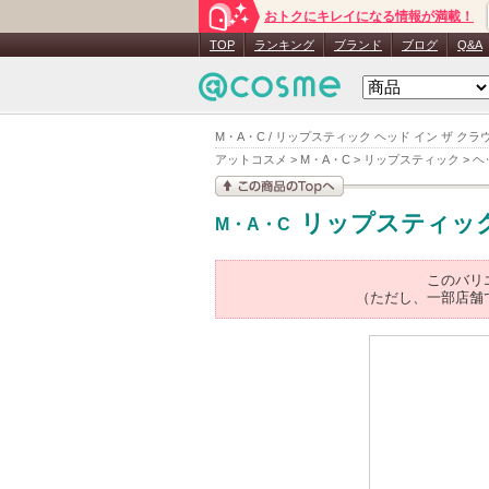
おトクにキレイになる情報が満載！
TOP
ランキング
ブランド
ブログ
Q&A
M・A・C / リップスティック ヘッド イン ザ クラ
アットコスメ
>
M・A・C
>
リップスティック
>
ヘ
この商品の情報を見
リップスティッ
M・A・C
る
このバリ
（ただし、一部店舗