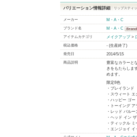
バリエーション情報詳細
リップスティッ
メーカー
M・A・C
ブランド名
M・A・C
M・A
アイテムカテゴリ
メイクアップ
>
BrandI
税込価格
- (生産終了)
発売日
2014/5/15
商品説明
豊富なカラーと
きをもたらしま
めます。
限定8色
・プレイランド
・スウィート エ
・ハッピー ゴー
・トーイング ア
・レッド バルー
・ヘッド イン ザ
・ティックル ミ
・エンジョイ イ