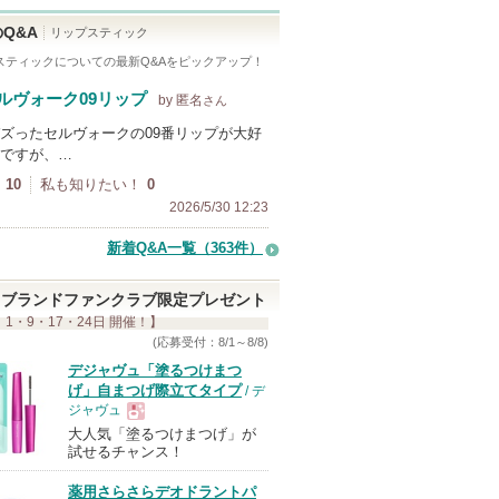
Q&A
リップスティック
スティック
についての最新Q&Aをピックアップ！
ルヴォーク09リップ
by 匿名
さん
ズったセルヴォークの09番リップが大好
ですが、…
10
私も知りたい！
0
2026/5/30 12:23
新着Q&A一覧（363件）
ブランドファンクラブ限定プレゼント
 1・9・17・24日 開催！】
(応募受付：8/1～8/8)
デジャヴュ「塗るつけまつ
げ」自まつげ際立てタイプ
/ デ
ジャヴュ
大人気「塗るつけまつげ」が
現
試せるチャンス！
薬用さらさらデオドラントパ