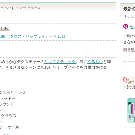
ク ヘッド イン ザ クラウズ
最新の
リップ
セ
・C
一時バ
口紅・グロス・リップライナー
>
口紅
きなの
nfo
回答数
なめらかなテクスチャーの
リップスティック
。唇に
うるおい
と輝
す。さまざまなシーンに合わせたリップメイクを自由自在に楽し
【毎月
クスペリエンス
 ラッキー
ラウンド
ン
 クラウズ
ー
ット オール！