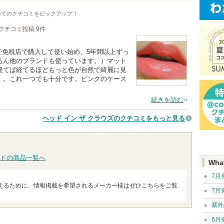
いてのクチコミをピックアップ！
クチコミ投稿
9
件
いで免税店で購入して使い始め、5年間以上ずっ
ろん他のブランドも使っています。）マット
経てば経てるほどもっと色が自然で綺麗に見
。。これ一つでも十分です。ピンクのケース
続きを読む
ヘッド イン ザ クラウズのクチコミをもっと見る
ドの商品一覧へ
Wha
7月
えるために、情報掲載を希望されるメーカー様はぜひこちらをご覧
7月
紫外
6月