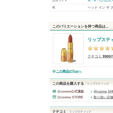
公式サイト
M・A・Cの公式
色
ヘッド イン ザ 
このバリエーションを持つ商品は...
リップステ
クチコミ
9900
この商品のTopへ
この商品を購入する
リップスティック
@cosme公式通販
@cosme S
@cosme STORE
取り扱い店
クチコミ
リップスティック