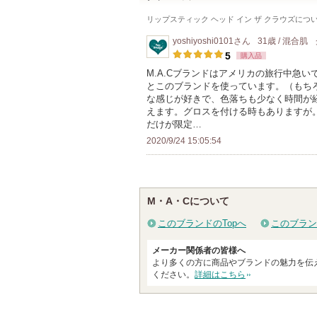
リップスティック ヘッド イン ザ クラウズ
につ
yoshiyoshi0101
さん
31歳 / 混合肌
5
購入品
M.A.Cブランドはアメリカの旅行中急
とこのブランドを使っています。（もち
な感じが好きで、色落ちも少なく時間が
えます。グロスを付ける時もありますが
だけが限定…
2020/9/24 15:05:54
M・A・Cについて
このブランドのTopへ
このブラン
メーカー関係者の皆様へ
より多くの方に商品やブランドの魅力を伝
ください。
詳細はこちら