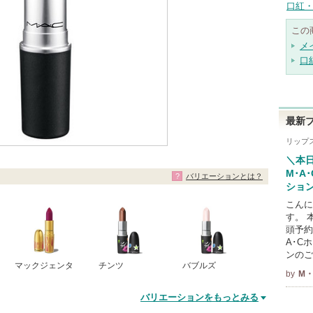
口紅・
この
メ
口
最新
リップ
＼本
M･A
バリエーションとは？
ション
こんに
す。 
頭予約
A･C
ンのご
マックジェンタ
チンツ
バブルズ
by
M・
バリエーションをもっとみる