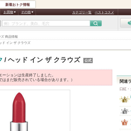
新着おトク情報
お買物
その他
カテゴリ一覧
ベストコスメ
ウズ 商品情報
ッド イン ザ クラウズ
ク
/ ヘッド イン ザ クラウズ
公式
エーションは生産終了しました。
ではまだ販売されている場合があります。）
関連
口紅・