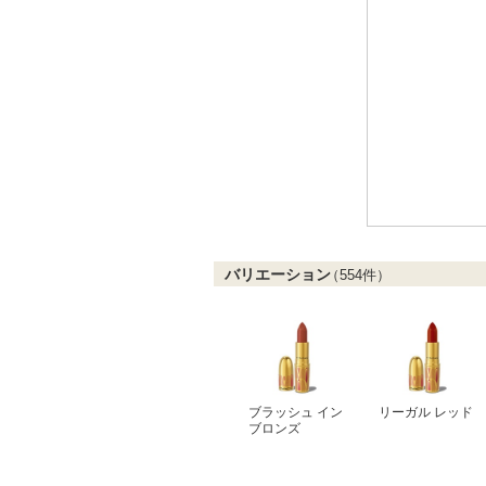
バリエーション
（
554
件）
ブラッシュ イン
リーガル レッド
ブロンズ