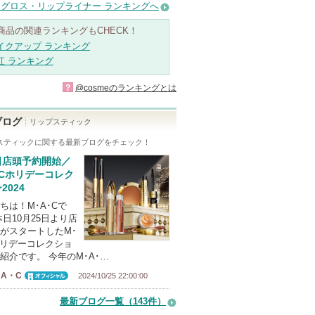
グロス・リップライナー ランキングへ
商品の関連ランキングもCHECK！
イクアップ ランキング
紅 ランキング
?
@cosmeのランキングとは
ブログ
リップスティック
スティック
に関する最新ブログをチェック！
日店頭予約開始／
･Cホリデーコレク
2024
ちは！M･A･Cで
本日10月25日より店
がスタートしたM･
ホリデーコレクショ
紹介です。 今年のM･A･…
A・C
2024/10/25 22:00:00
オフィシャ
ル
最新ブログ一覧（143件）