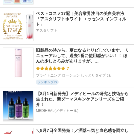
ベストコスメ17冠｜美容業界注目の美白美容液
「アスタリフトホワイト エッセンス インフィル
ト」
アスタリフト
旧製品の時から、夏になるとリピしています。 リ
ニューアルして、過去1番に使用感がいい！！ ほ
んの少しとろみがありますが、…
7
ブライトニング ローション しっとりタイプ ca
ランキングIN
【8月1日新発売】メディヒールの研究と技術から
生まれた、新ダーマスキンケアシリーズをご紹
介！
MEDIHEAL(メディヒール)
＼8月7日全国発売！／洒落っ気と血色感を両立し