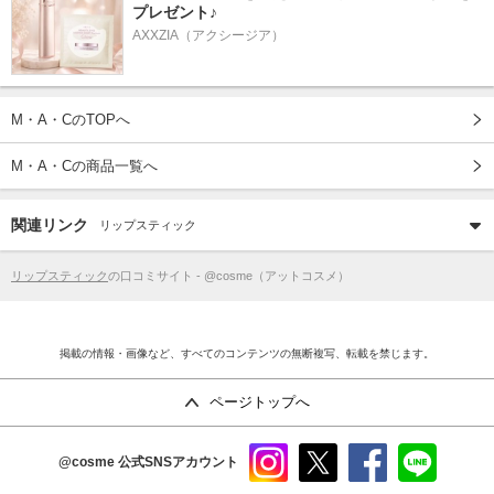
プレゼント♪
AXXZIA（アクシージア）
M・A・CのTOPへ
M・A・Cの商品一覧へ
関連リンク
リップスティック
リップスティック
の口コミサイト - @cosme（アットコスメ）
掲載の情報・画像など、すべてのコンテンツの無断複写、転載を禁じます。
ページトップへ
@cosme
公式SNSアカウント
instag
x
faceb
line