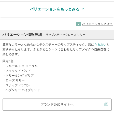
バリエーションをもっとみる
バリエーションとは？
バリエーション情報詳細
リップスティックローズ リリー
豊富なカラーとなめらかなテクスチャーのリップスティック。唇に
うるおい
と
輝きをもたらします。さまざまなシーンに合わせたリップメイクを自由自在に
楽しめます。
限定6色
・フルール ドゥ コーラル
・ネイキッド バッド
・ドリーミング ダリア
・ローズ リリー
・スナップドラゴン
・ヘブンリー ハイブリッド
ブランド公式サイトへ