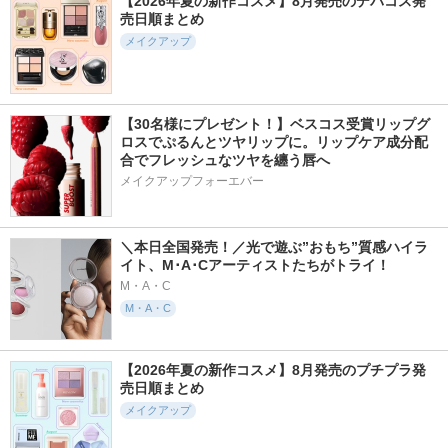
【2026年夏の新作コスメ】8月発売のデパコス発
売日順まとめ
メイクアップ
【30名様にプレゼント！】ベスコス受賞リップグ
ロスでぷるんとツヤリップに。リップケア成分配
合でフレッシュなツヤを纏う唇へ
メイクアップフォーエバー
＼本日全国発売！／光で遊ぶ”おもち”質感ハイラ
イト、M･A･Cアーティストたちがトライ！
M・A・C
M・A・C
【2026年夏の新作コスメ】8月発売のプチプラ発
売日順まとめ
メイクアップ