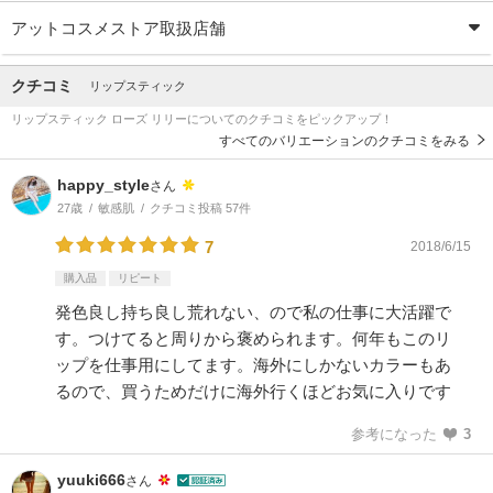
アットコスメストア取扱店舗
クチコミ
リップスティック
リップスティック ローズ リリーについてのクチコミをピックアップ！
すべてのバリエーションのクチコミをみる
happy_style
さん
27歳
敏感肌
クチコミ投稿 57件
7
2018/6/15
購入品
リピート
発色良し持ち良し荒れない、ので私の仕事に大活躍で
す。つけてると周りから褒められます。何年もこのリ
ップを仕事用にしてます。海外にしかないカラーもあ
るので、買うためだけに海外行くほどお気に入りです
参考になった
3
yuuki666
さん