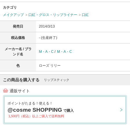
カテゴリ
メイクアップ
口紅・グロス・リップライナー
口紅
発売日
2014/3/13
税込価格
- (生産終了)
メーカー名 / ブラ
M・A・C
/
M・A・C
ンド名
色
ローズ リリー
この商品を購入する
リップスティック
通販サイト
ポイントがたまる！使える！
@cosme SHOPPING
で購入
1,500円（税込）以上ご購入で送料無料