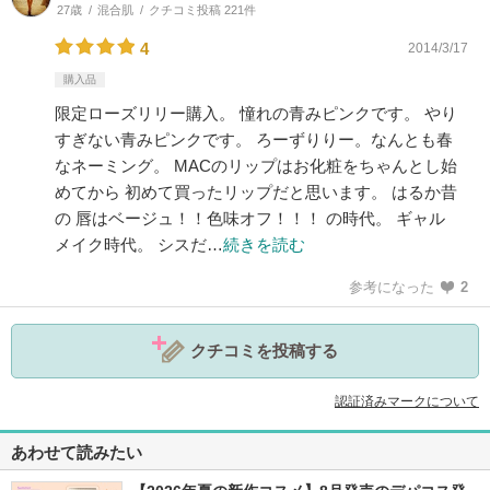
27歳
混合肌
クチコミ投稿 221件
4
2014/3/17
購入品
限定ローズリリー購入。 憧れの青みピンクです。 やり
すぎない青みピンクです。 ろーずりりー。なんとも春
なネーミング。 MACのリップはお化粧をちゃんとし始
めてから 初めて買ったリップだと思います。 はるか昔
の 唇はベージュ！！色味オフ！！！ の時代。 ギャル
メイク時代。 シスだ…
続きを読む
参考になった
2
クチコミを投稿する
認証済みマークについて
あわせて読みたい