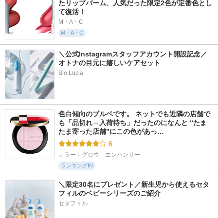
たリップバーム、人気だった限定2色が定番色とし
て復活！
M・A・C
M・A・C
＼公式Instagramスタッフアカウント開設記念／
オトナの目元に嬉しいケアセット
Bio Lucia
色白傾向のブルベです。 ネットでも近隣の店舗で
も「品切れ→入荷待ち」だったのになんと “たま
たま寄った店舗”にこの色があっ…
6
カラー＋グロウ　エンハンサー
ランキングIN
＼限定30名にプレゼント／新生児から使えるセタ
フィルのベビーシリーズのご紹介
セタフィル