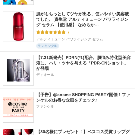
肌がもちっとしてツヤが出る、使いやすい美容液
でした。 資生堂 アルティミューン パワライジン
グ セラム 【使用感】 なめらか…
7
アルティミューン パワライジング セラム
ランキングIN
【7.31新発売】PDRN(*1)配合。肌悩み特化型美容
液に、ハリ・ツヤを与える「PDR-CNショット」
が登場
ディオール
【予告】@cosme SHOPPING PARTY開催！ファ
ンケルのお得な企画をチェック♪
ファンケル
【30名様にプレゼント！】ベスコス受賞リップグ