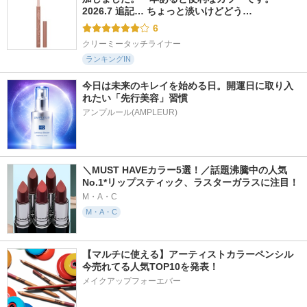
2026.7 追記… ちょっと淡いけどどう…
6
クリーミータッチライナー
ランキングIN
今日は未来のキレイを始める日。開運日に取り入
れたい「先行美容」習慣
アンプルール(AMPLEUR)
＼MUST HAVEカラー5選！／話題沸騰中の人気
No.1*リップスティック、ラスターガラスに注目！
M・A・C
M・A・C
【マルチに使える】アーティストカラーペンシル
今売れてる人気TOP10を発表！
メイクアップフォーエバー