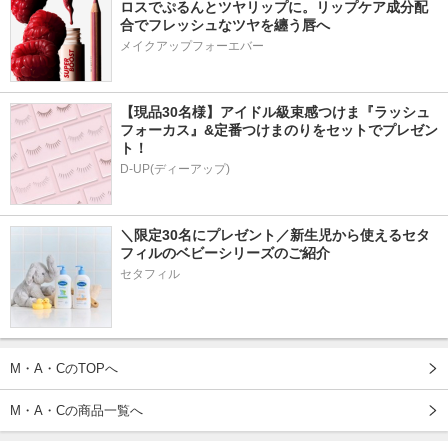
ロスでぷるんとツヤリップに。リップケア成分配
合でフレッシュなツヤを纏う唇へ
メイクアップフォーエバー
【現品30名様】アイドル級束感つけま『ラッシュ
フォーカス』&定番つけまのりをセットでプレゼン
ト！
D-UP(ディーアップ)
＼限定30名にプレゼント／新生児から使えるセタ
フィルのベビーシリーズのご紹介
セタフィル
M・A・CのTOPへ
M・A・Cの商品一覧へ