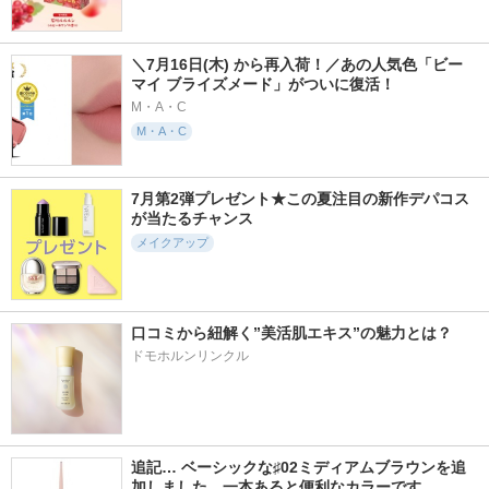
＼7月16日(木) から再入荷！／あの人気色「ビー 
マイ ブライズメード」がついに復活！
M・A・C
M・A・C
7月第2弾プレゼント★この夏注目の新作デパコス
が当たるチャンス
メイクアップ
口コミから紐解く”美活肌エキス”の魅力とは？
ドモホルンリンクル
追記… ベーシックな♯02ミディアムブラウンを追
加しました。一本あると便利なカラーです。 