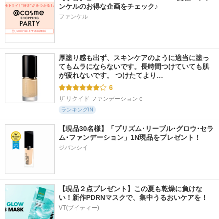
ンケルのお得な企画をチェック♪
ファンケル
厚塗り感も出ず、スキンケアのように適当に塗っ
てもムラにならないです。長時間つけていても肌
が疲れないです。 つけたてより…
6
ザ リクイド ファンデーション e
ランキングIN
【現品30名様】「プリズム･リーブル･グロウ･セラ
ム･ファンデーション」1N現品をプレゼント！ 
ジバンシイ
【現品２点プレゼント】この夏も乾燥に負けな
い！新作PDRNマスクで、集中うるおいケアを！
VT(ブイティー)