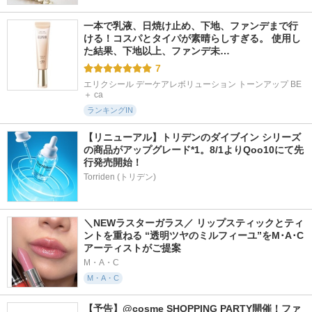
一本で乳液、日焼け止め、下地、ファンデまで行
ける！コスパとタイパが素晴らしすぎる。 使用し
た結果、下地以上、ファンデ未…
7
エリクシール デーケアレボリューション トーンアップ BE 
＋ ca
ランキングIN
【リニューアル】トリデンのダイブイン シリーズ
の商品がアップグレード*1。8/1よりQoo10にて先
行発売開始！
Torriden (トリデン)
＼NEWラスターガラス／ リップスティックとティ
ントを重ねる “透明ツヤのミルフィーユ”をM･A･C
アーティストがご提案
M・A・C
M・A・C
【予告】@cosme SHOPPING PARTY開催！ファ