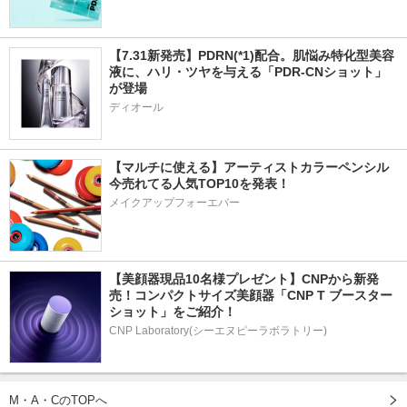
【7.31新発売】PDRN(*1)配合。肌悩み特化型美容
液に、ハリ・ツヤを与える「PDR-CNショット」
が登場
ディオール
【マルチに使える】アーティストカラーペンシル
今売れてる人気TOP10を発表！
メイクアップフォーエバー
【美顔器現品10名様プレゼント】CNPから新発
売！コンパクトサイズ美顔器「CNP T ブースター 
ショット」をご紹介！
CNP Laboratory(シーエヌピーラボラトリー)
M・A・CのTOPへ