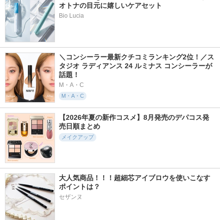
オトナの目元に嬉しいケアセット
Bio Lucia
＼コンシーラー最新クチコミランキング2位！／ス
タジオ ラディアンス 24 ルミナス コンシーラーが
話題！
M・A・C
M・A・C
【2026年夏の新作コスメ】8月発売のデパコス発
売日順まとめ
メイクアップ
大人気商品！！！超細芯アイブロウを使いこなす
ポイントは？
セザンヌ