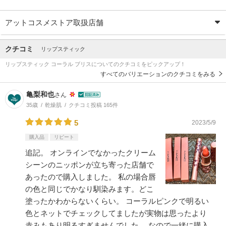
アットコスメストア取扱店舗
クチコミ
リップスティック
リップスティック コーラル ブリスについてのクチコミをピックアップ！
すべてのバリエーションのクチコミをみる
亀梨和也
さん
35歳
乾燥肌
クチコミ投稿 165件
5
2023/5/9
購入品
リピート
追記。 オンラインでなかったクリーム
シーンのニッポンが立ち寄った店舗で
あったので購入しました。 私の場合唇
の色と同じでかなり馴染みます。どこ
塗ったかわからないくらい。 コーラルピンクで明るい
色とネットでチェックしてましたが実物は思ったより
赤みもあり明るすぎませんでした。 なので一緒に購入