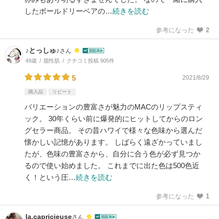
したボールドリーベアの…
続きを読む
参考になった
2
♪とっしゅ♪
さん
49歳
脂性肌
クチコミ投稿 905件
5
2021/8/29
購入品
リピート
バリエーションの豊富さが魅力のMACのリップスティ
ック。 30年くらい前に爆発的にヒットしてからのロン
グセラー商品。 その昔ハワイで様々な色味から選んだ
懐かしい記憶があります。 しばらく遠ざかっていまし
たが、色味の豊富さから、自分に合う色が必ず見つか
るので使い始めました。 これまでに出た色は500色近
く！という圧…
続きを読む
参考になった
1
la.capricieuse
さん