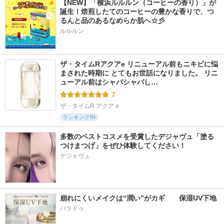
【NEW】「横浜ルルルン（コーヒーの香り）」が
誕生！焙煎したてのコーヒーの豊かな香りで、つ
るんと品のあるなめらか肌へ☆彡
ルルルン
ザ・タイムRアクアe リニューアル前もニキビに悩
まされた時期に とてもお世話になりました。 リニ
ューアル前はシャバシャバし…
7
ザ・タイムR アクア e
ランキングIN
多数のベストコスメを受賞したデジャヴュ「塗る
つけまつげ」をぜひ体験してください！
デジャヴュ
崩れにくいメイクは“潤い”がカギ　　保湿UV下地
パラドゥ