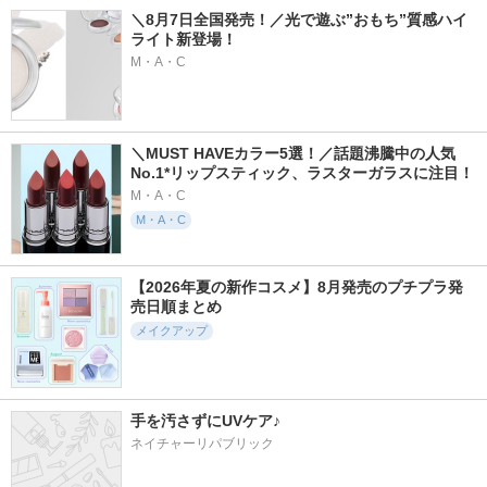
＼8月7日全国発売！／光で遊ぶ”おもち”質感ハイ
ライト新登場！
M・A・C
＼MUST HAVEカラー5選！／話題沸騰中の人気
No.1*リップスティック、ラスターガラスに注目！
M・A・C
M・A・C
【2026年夏の新作コスメ】8月発売のプチプラ発
売日順まとめ
メイクアップ
手を汚さずにUVケア♪
ネイチャーリパブリック