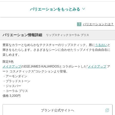
バリエーションをもっとみる
バリエーションとは？
バリエーション情報詳細
リップスティックコーラル ブリス
豊富なカラーとなめらかなテクスチャーのリップスティック。唇に
うるおい
と
輝きをもたらします。さまざまなシーンに合わせたリップメイクを自由自在に
楽しめます。
限定4色
メイクアップ
の巨匠JAMES KALIARDOSとコラボレートした“
メイクアップ
ア
ート コスメティックス”コレクションより登場。
・アーモンダイン
・ブラッドストーン
・ジャスパー
・コーラル ブリス
価格 3,200円
ブランド公式サイトへ