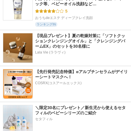
ック等、ベビーオイル洗顔など…
5
おうちdeエステ ディープクレイ洗顔
ランキングIN
【現品プレゼント】夏の乾燥対策に「ソフトクッ
ションクレンジングオイル」と「クレンジングバ
ームEX」のセットを30名様に
Lala Vie (ララヴィ)
【先行発売記念特価】αアルブチンセラムがデイリ
ーシートマスクへ！
COSRX(コスアールエックス)
＼限定30名にプレゼント／新生児から使えるセタ
フィルのベビーシリーズのご紹介
セタフィル