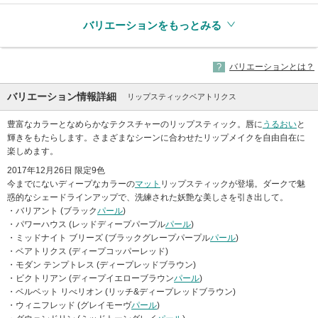
バリエーションをもっとみる
バリエーションとは？
バリエーション情報詳細
リップスティックベアトリクス
豊富なカラーとなめらかなテクスチャーのリップスティック。唇に
うるおい
と
輝きをもたらします。さまざまなシーンに合わせたリップメイクを自由自在に
楽しめます。
2017年12月26日 限定9色
今までにないディープなカラーの
マット
リップスティックが登場。ダークで魅
惑的なシェードラインアップで、洗練された妖艶な美しさを引き出して。
・バリアント (ブラック
パール
)
・パワーハウス (レッドディープパープル
パール
)
・ミッドナイト ブリーズ (ブラックグレープパープル
パール
)
・ベアトリクス (ディープコッパーレッド)
・モダン テンプトレス (ディープレッドブラウン)
・ビクトリアン (ディープイエローブラウン
パール
)
・ベルベット リべリオン (リッチ&ディープレッドブラウン)
・ウィニフレッド (グレイモーヴ
パール
)