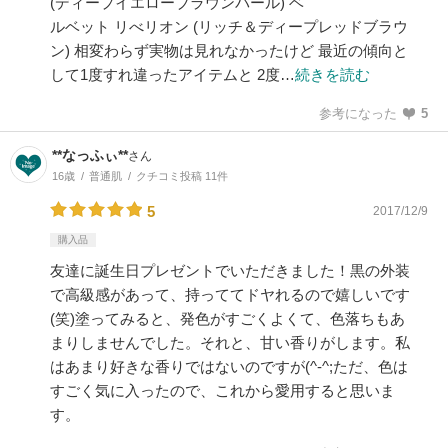
(ディープイエローブラウンパール) ベ
ルベット リべリオン (リッチ＆ディープレッドブラウ
ン) 相変わらず実物は見れなかったけど 最近の傾向と
して1度すれ違ったアイテムと 2度…
続きを読む
参考になった
5
**なっふぃ**
さん
16歳
普通肌
クチコミ投稿 11件
5
2017/12/9
購入品
友達に誕生日プレゼントでいただきました！黒の外装
で高級感があって、持っててドヤれるので嬉しいです
(笑)塗ってみると、発色がすごくよくて、色落ちもあ
まりしませんでした。それと、甘い香りがします。私
はあまり好きな香りではないのですが(^-^;ただ、色は
すごく気に入ったので、これから愛用すると思いま
す。