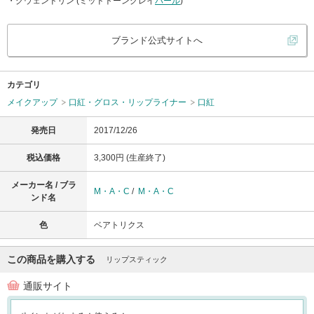
・グウェンドリン (ミッドトーングレイ
パール
)
ブランド公式サイトへ
カテゴリ
メイクアップ
口紅・グロス・リップライナー
口紅
発売日
2017/12/26
税込価格
3,300円 (生産終了)
メーカー名 / ブラ
M・A・C
/
M・A・C
ンド名
色
ベアトリクス
この商品を購入する
リップスティック
通販サイト