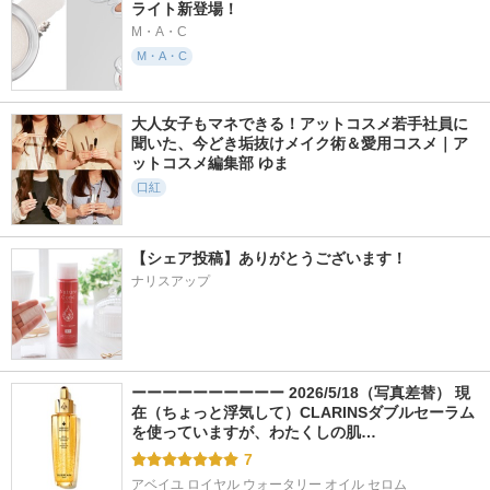
ライト新登場！
M・A・C
M・A・C
大人女子もマネできる！アットコスメ若手社員に
聞いた、今どき垢抜けメイク術＆愛用コスメ｜ア
ットコスメ編集部 ゆま
口紅
【シェア投稿】ありがとうございます！
ナリスアップ
ーーーーーーーーーー 2026/5/18（写真差替） 現
在（ちょっと浮気して）CLARINSダブルセーラム
を使っていますが、わたくしの肌…
7
アベイユ ロイヤル ウォータリー オイル セロム