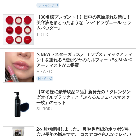
ランキングIN
【30名様プレゼント！】日中の乾燥崩れ対策に！
美容液をまとったような「ハイドラヴェール セラ
ムパウダー」
TIRTIR
＼NEWラスターガラス／ リップスティックとティ
ントを重ねる “透明ツヤのミルフィーユ”をM･A･C
アーティストがご提案
M・A・C
M・A・C
【30名様に豪華現品２品】新発売の「クレンジン
グオイルブラック」と「ぷるるんフェイスマスク
一枚」のセット
SHIRORU
2ヶ月弱使用しました。 鼻や鼻周辺のポツポツ毛
穴が長年の悩みです。 コスデコや色んなクレイパ