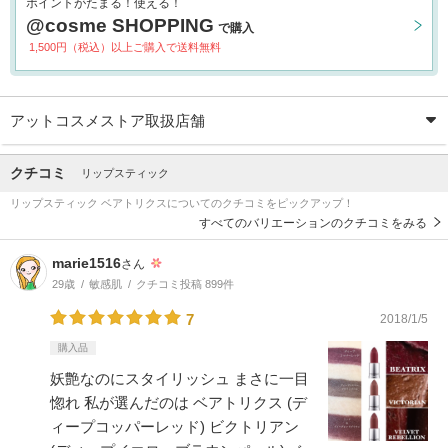
ポイントがたまる！使える！
@cosme SHOPPING
で購入
1,500円（税込）以上ご購入で送料無料
アットコスメストア取扱店舗
クチコミ
リップスティック
リップスティック ベアトリクスについてのクチコミをピックアップ！
すべてのバリエーションのクチコミをみる
marie1516
さん
29歳
敏感肌
クチコミ投稿 899件
7
2018/1/5
購入品
妖艶なのにスタイリッシュ まさに一目
惚れ 私が選んだのは ベアトリクス (デ
ィープコッパーレッド) ビクトリアン