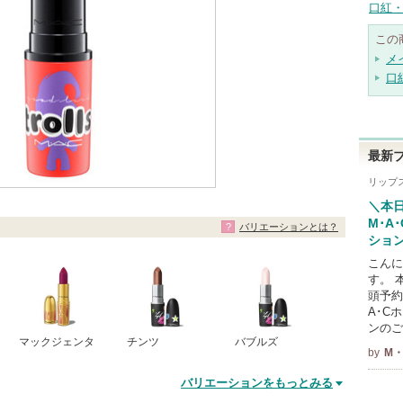
口紅・
この
メ
口
最新
リップ
＼本
M･A
バリエーションとは？
ション
こんに
す。 
頭予約
A･C
ンのご
マックジェンタ
チンツ
バブルズ
by
M・
バリエーションをもっとみる