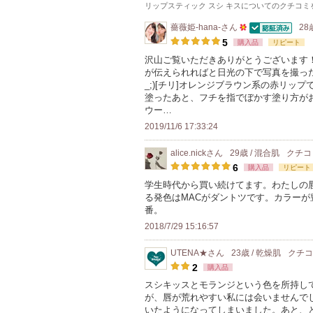
リップスティック スシ キス
についてのクチコミ
薔薇姫-hana-
さん
28
認証済
50
5
購入品
リピート
人
沢山ご覧いただきありがとうございます
が伝えられればと日光の下で写真を撮った
以
_;)[チリ]オレンジブラウン系の赤リッ
上
塗ったあと、フチを指でぼかす塗り方が
の
ウー…
メ
2019/11/6 17:33:24
ン
alice.nick
さん
29歳 / 混合肌
クチコ
バ
6
購入品
リピート
ー
学生時代から買い続けてます。わたしの
に
る発色はMACがダントツです。カラーが
お
番。
気
2018/7/29 15:16:57
に
UTENA★
さん
23歳 / 乾燥肌
クチ
入
2
購入品
り
スシキッスとモランジという色を所持し
登
が、唇が荒れやすい私には会いませんで
録
いたようになってしまいました。あと、