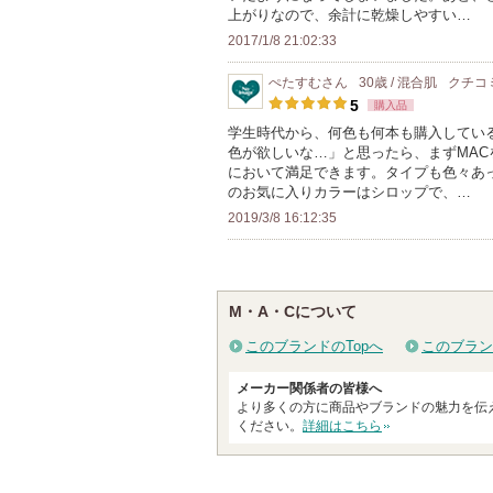
上がりなので、余計に乾燥しやすい…
さ
2017/1/8 21:02:33
れ
て
ぺたすむ
さん
30歳 / 混合肌
クチコ
い
5
購入品
ま
学生時代から、何色も何本も購入してい
す
色が欲しいな…」と思ったら、まずMA
において満足できます。タイプも色々あ
のお気に入りカラーはシロップで、…
2019/3/8 16:12:35
M・A・Cについて
このブランドのTopへ
このブラン
メーカー関係者の皆様へ
より多くの方に商品やブランドの魅力を伝
ください。
詳細はこちら