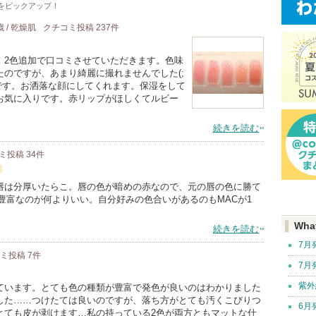
をピックアップ！
歳 / 乾燥肌
クチコミ投稿
237
件
！2色追加で口コミさせていただきます。色味
のですが、あまり綺麗に撮れませんでした(;
プです。お洒落な顔にしてくれます。保湿をして
お気に入りです。赤リップがほしくてルビー
続きを読む
ミ投稿
34
件
唇は分厚いたらこ。唇の色が暗めの赤なので、元の唇の色に勝て
豊富なのが何よりいい。自分好みの色合いがあるのもMACが1
Wha
続きを読む
7月
コミ投稿
7
件
7月
紫外
ています。とても色の種類が豊富で発色が良いのはわかりました
した……つけたては良いのですが、落ち方がとても汚くこびりつ
6月
とても皮が剥けます…私の持っている2色が両方ともマットな仕