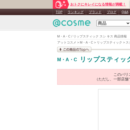
おトクにキレイになる情報が満載！
TOP
ランキング
ブランド
ブログ
Q&A
M・A・C / リップスティック スシ キス 商品情報
アットコスメ
>
M・A・C
>
リップスティック
>
ス
この商品の情報を見
リップスティッ
M・A・C
る
このバリ
（ただし、一部店舗