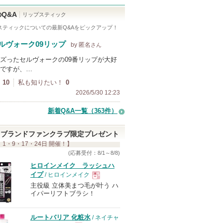
Q&A
リップスティック
スティック
についての最新Q&Aをピックアップ！
ルヴォーク09リップ
by 匿名
さん
ズったセルヴォークの09番リップが大好
ですが、…
10
私も知りたい！
0
2026/5/30 12:23
新着Q&A一覧（363件）
ブランドファンクラブ限定プレゼント
 1・9・17・24日 開催！】
(応募受付：8/1～8/8)
ヒロインメイク ラッシュハ
イプ
/ ヒロインメイク
主役級 立体美まつ毛が叶う ハ
現
イパーリフトブラシ！
品
ルートバリア 化粧水
/ ネイチャ