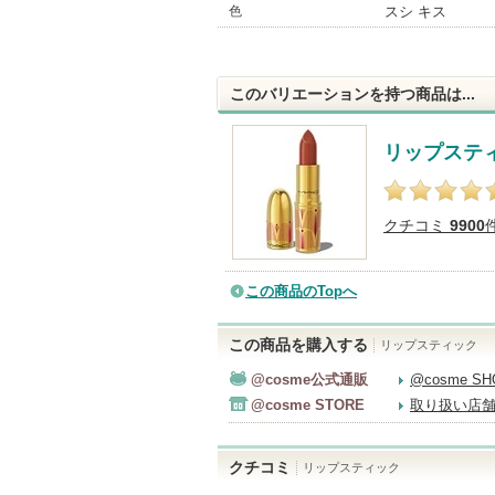
色
スシ キス
このバリエーションを持つ商品は...
リップステ
クチコミ
9900
この商品のTopへ
この商品を購入する
リップスティック
@cosme公式通販
@cosme S
@cosme STORE
取り扱い店
クチコミ
リップスティック