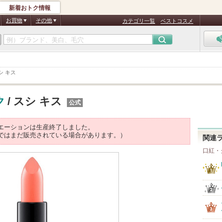
新着おトク情報
お買物
その他
カテゴリ一覧
ベストコスメ
シ キス
ク
/ スシ キス
公式
エーションは生産終了しました。
ではまだ販売されている場合があります。）
関連
口紅・