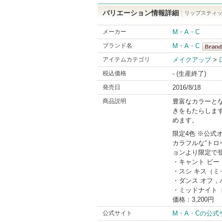
バリエーション情報詳細
リップスティッ
メーカー
M・A・C
ブランド名
M・A・C
M・A
アイテムカテゴリ
メイクアップ
>
BrandI
税込価格
- (生産終了)
発売日
2016/8/18
商品説明
豊富なカラーと
きをもたらしま
めます。
限定4色 ※公式オ
カラフルな“トロー
ョンより限定で
・キャント ビー
・スシ キス（
・ダンス オフ，
・ミッドナイト
価格：3,200円
公式サイト
M・A・Cの公式