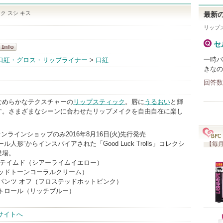
ク スシ キス
最新の
リップ
セ
・C
一時バ
口紅・グロス・リップライナー
>
口紅
きなの
nfo
回答数
なめらかなテクスチャーの
リップスティック
。唇に
うるおい
と輝
す。さまざまなシーンに合わせたリップメイクを自由自在に楽し
ンラインショップのみ2016年8月16日(火)先行発売
ル人形”からインスパイアされた「Good Luck Trolls」コレクシ
【毎月
登場。
 テイムド（シアーライムイエロー）
ミッドトーンコーラルクリーム）
パンツ オフ（フロステッドホットピンク）
 トロール（リッチブルー）
サイトへ