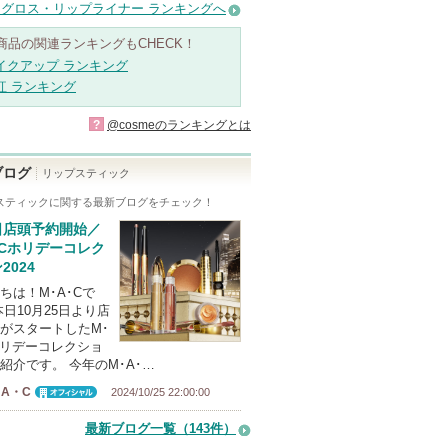
グロス・リップライナー ランキングへ
商品の関連ランキングもCHECK！
イクアップ ランキング
紅 ランキング
?
@cosmeのランキングとは
ブログ
リップスティック
スティック
に関する最新ブログをチェック！
日店頭予約開始／
･Cホリデーコレク
2024
ちは！M･A･Cで
本日10月25日より店
がスタートしたM･
ホリデーコレクショ
紹介です。 今年のM･A･…
A・C
2024/10/25 22:00:00
オフィシャ
ル
最新ブログ一覧（143件）