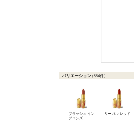
バリエーション
（
554
件）
ブラッシュ イン
リーガル レッド
ブロンズ