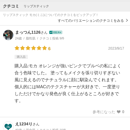
クチコミ
リップスティック
リップスティック モカ(ミニ)についてのクチコミをピックアップ！
すべてのバリエーションのクチコミをみる
まっつん1126
さん
24歳
脂性肌
クチコミ投稿 9件
6
2023/9/17
購入品
購入品:モカ オレンジが強いピンクでブルベの私によく
合う色味でした。 塗ってもメイクを張り切りすぎない
風に見えるのでナチュラルに顔に馴染んでくれます。
個人的にはMACのテクスチャーが大好きで、一度塗り
しただけでかなり発色が良く仕上がるところが好きで
す。
参考になった
0
え1234り
さん
40歳
混合肌
クチコミ投稿 16件