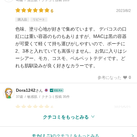
6
2023/8/2
購入品
リピート
色味、塗り心地が好きで集めています。 デパコスの口
紅には重い容器のものもありますが、MACは黒の容器
が可愛くて軽くて持ち運びがしやすいので、ポーチに
2、3本と入れていても嵩張りません。 お気に入りはシ
ーシアー、モカ、コスモ、ベルベットテディです。ど
れも肌馴染みが良く好きなカラーです。
参考になった
0
Dora1242
さん
37歳
敏感肌
クチコミ投稿 35件
6
2023/5/21
クチコミをもっとみる
参考になった
1
モカ(ミニ)
のクチコミをもっとみる