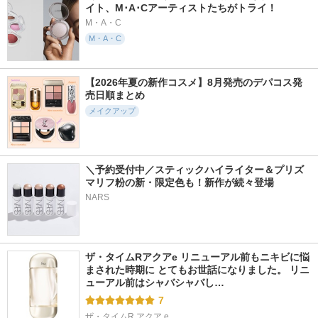
イト、M･A･Cアーティストたちがトライ！
M・A・C
M・A・C
【2026年夏の新作コスメ】8月発売のデパコス発
売日順まとめ
メイクアップ
＼予約受付中／スティックハイライター＆プリズ
マリフ粉の新・限定色も！新作が続々登場
NARS
ザ・タイムRアクアe リニューアル前もニキビに悩
まされた時期に とてもお世話になりました。 リニ
ューアル前はシャバシャバし…
7
ザ・タイムR アクア e