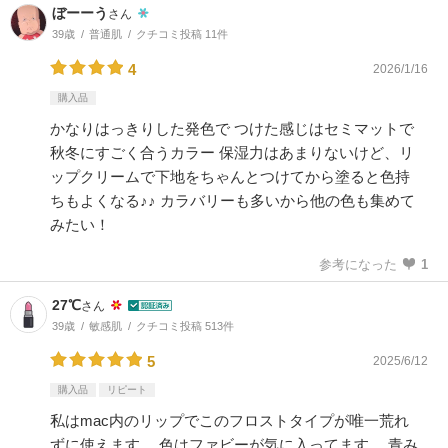
ぼーーう
さん
39歳
普通肌
クチコミ投稿 11件
4
2026/1/16
購入品
かなりはっきりした発色で つけた感じはセミマットで
秋冬にすごく合うカラー 保湿力はあまりないけど、リ
ップクリームで下地をちゃんとつけてから塗ると色持
ちもよくなる♪♪ カラバリーも多いから他の色も集めて
みたい！
参考になった
1
27℃
さん
39歳
敏感肌
クチコミ投稿 513件
5
2025/6/12
購入品
リピート
私はmac内のリップでこのフロストタイプが唯一荒れ
ずに使えます。 色はファビーが気に入ってます。 青み