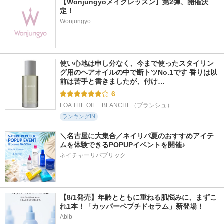
【Wonjungyoメイクレッスン】第2弾、開催決
定！
Wonjungyo
使い心地は申し分なく、今まで使ったスタイリン
グ用のヘアオイルの中で断トツNo.1です 香りは以
前は苦手と書きましたが、付け…
6
LOA THE OIL　BLANCHE（ブランシュ）
ランキングIN
＼名古屋に大集合／ネイリパ夏のおすすめアイテ
ムを体験できるPOPUPイベントを開催♪
ネイチャーリパブリック
【8/1発売】年齢とともに重ねる肌悩みに、まずこ
れ1本！「カッパーペプチドセラム」新登場！
Abib