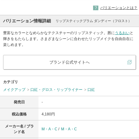
バリエーションとは？
バリエーション情報詳細
リップスティックプラム ダンディー（フロスト）
豊富なカラーとなめらかなテクスチャーのリップスティック。唇に
うるおい
と
輝きをもたらします。さまざまなシーンに合わせたリップメイクを自由自在に
楽しめます。
ブランド公式サイトへ
カテゴリ
メイクアップ
口紅・グロス・リップライナー
口紅
発売日
-
税込価格
4,180円
メーカー名 / ブラ
M・A・C
/
M・A・C
ンド名