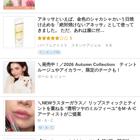
アネッサといえば、金色のシャカシャカいう日焼
け止めを「絶対焼けないアネッサ」として使って
きました。 ただ、あれは服に付…
5
パーフェクトＵＶ　スキンケアジェル　ＮＢ
ランキングIN
＼発売中！／2026 Autumn Collection　ティント
ルージュやアイカラー、限定のチークも！
ポール ＆ ジョー
＼NEWラスターガラス／ リップスティックとティ
ントを重ねる “透明ツヤのミルフィーユ”をM･A･C
アーティストがご提案
M・A・C
M・A・C