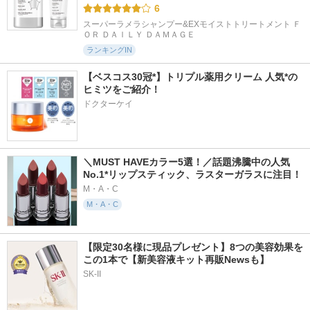
6
スーパーラメラシャンプー&EXモイストトリートメント Ｆ
ＯＲ ＤＡＩＬＹ ＤＡＭＡＧＥ
ランキングIN
【ベスコス30冠*】トリプル薬用クリーム 人気*の
ヒミツをご紹介！
ドクターケイ
＼MUST HAVEカラー5選！／話題沸騰中の人気
No.1*リップスティック、ラスターガラスに注目！
M・A・C
M・A・C
【限定30名様に現品プレゼント】8つの美容効果を
この1本で【新美容液キット再販Newsも】
SK-II