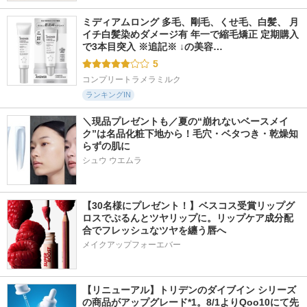
ミディアムロング 多毛、剛毛、くせ毛、白髪、 月
イチ白髪染めダメージ有 年一で縮毛矯正 定期購入
で3本目突入 ※追記※ ↓の美容…
5
コンプリートラメラミルク
ランキングIN
＼現品プレゼントも／夏の“崩れないベースメイ
ク”は名品化粧下地から！毛穴・ベタつき・乾燥知
らずの肌に
シュウ ウエムラ
【30名様にプレゼント！】ベスコス受賞リップグ
ロスでぷるんとツヤリップに。リップケア成分配
合でフレッシュなツヤを纏う唇へ
メイクアップフォーエバー
【リニューアル】トリデンのダイブイン シリーズ
の商品がアップグレード*1。8/1よりQoo10にて先