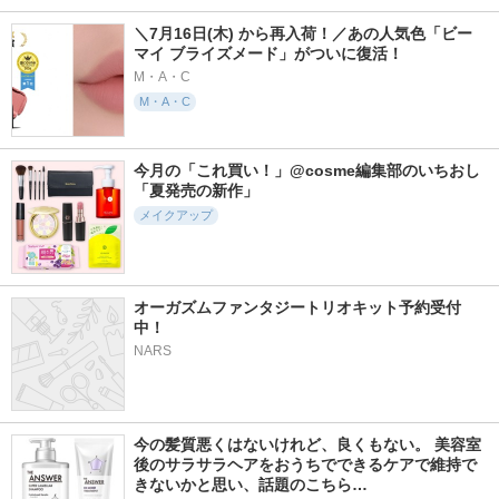
＼7月16日(木) から再入荷！／あの人気色「ビー 
マイ ブライズメード」がついに復活！
M・A・C
M・A・C
今月の「これ買い！」@cosme編集部のいちおし
「夏発売の新作」
メイクアップ
オーガズムファンタジートリオキット予約受付
中！
NARS
今の髪質悪くはないけれど、良くもない。 美容室
後のサラサラヘアをおうちでできるケアで維持で
きないかと思い、話題のこちら…