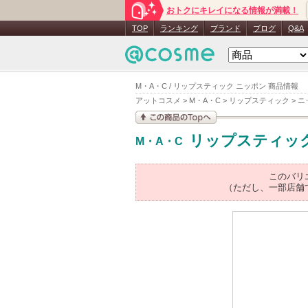
おトクにキレイになる情報が満載！
TOP
ランキング
ブランド
ブログ
Q&A
M・A・C / リップスティック ニッポン 商品情報
アットコスメ
>
M・A・C
>
リップスティック
>
ニ
この商品の情報を見
リップスティッ
M・A・C
る
このバリ
（ただし、一部店舗