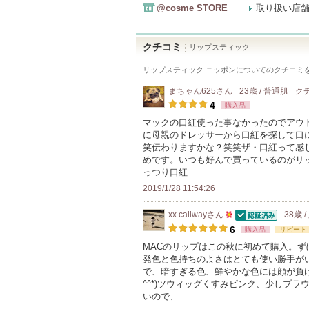
@cosme STORE
取り扱い店
クチコミ
リップスティック
リップスティック ニッポン
についてのクチコミ
まちゃん625
さん
23歳 / 普通肌
ク
4
購入品
マックの口紅使った事なかったのでアウ
に母親のドレッサーから口紅を探して口
笑伝わりますかな？笑笑ザ・口紅って感
めです。いつも好んで買っているのがリ
っつり口紅…
2019/1/28 11:54:26
xx.callway
さん
38歳 
認証済
50
6
購入品
リピート
人
MACのリップはこの秋に初めて購入。
発色と色持ちのよさはとても使い勝手が
以
で、暗すぎる色、鮮やかな色には顔が負け
上
^^*)ツウィッグくすみピンク、少しブ
の
いので、…
メ