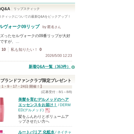
Q&A
リップスティック
スティック
についての最新Q&Aをピックアップ！
ルヴォーク09リップ
by 匿名
さん
ズったセルヴォークの09番リップが大好
ですが、…
10
私も知りたい！
0
2026/5/30 12:23
新着Q&A一覧（363件）
ブランドファンクラブ限定プレゼント
 1・9・17・24日 開催！】
(応募受付：8/1～8/8)
美髪を育むデルメッドのヘア
エッセンスをお届け！
/ DERM
ED(デルメッド)
髪をふんわりとボリュームア
現
ップさせたい方へ
ルートバリア 化粧水
/ ネイチャ