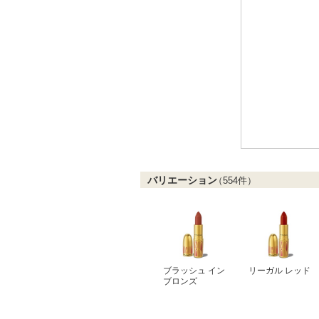
バリエーション
（
554
件）
ブラッシュ イン
リーガル レッド
ブロンズ