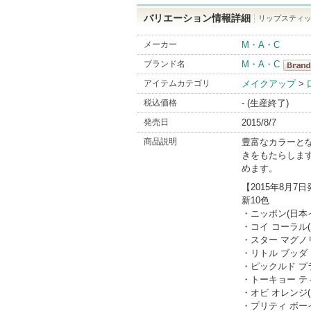
バリエーション情報詳細
リップスティッ
メーカー
M・A・C
ブランド名
M・A・C
M・A
アイテムカテゴリ
メイクアップ
>
BrandI
税込価格
- (生産終了)
発売日
2015/8/7
商品説明
豊富なカラーと
きをもたらしま
めます。
【2015年8月7
新10色
・ニッポン(日本
・コイ コーラル
・スター マグノ
・リトル ブッダ
・ピックルド プ
・トーキョー テ
・オビ オレンジ
・プリティ ボー