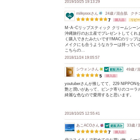
2019/10/25 19:13:29
ン
milkyxxx
さん
24歳 / 混合肌
クチ
バ
10
7
購入品
リピー
ー
人
M･A･Cリップスティック クリームシ
に
沖縄旅行のお土産でプレゼントしてくれま
以
お
く購入できたみたいです!!MACのリッ
上
メイクにも合うようなカラーは持ってい
気
の
こちらの…
に
メ
2018/11/24 19:05:57
入
ン
り
シウォン
さん
49歳 /
バ
認証済
5
登
5
購入品
ー
人
録
youtuberさんが推してて、229 NI
に
艶と潤いがあって、ピンク寄りのコーラ
以
さ
お
綺麗な色なので愛用すると思います。
上
れ
気
の
て
に
メ
い
2018/10/25 12:55:41
入
ン
ま
り
あこACO
さん
33歳 /
バ
す
認証済
25
登
7
購入品
ー
人
録
@コスメさんで初めてのお買い物、シー