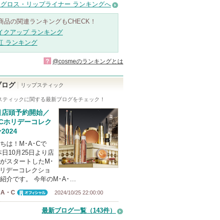
グロス・リップライナー ランキングへ
商品の関連ランキングもCHECK！
イクアップ ランキング
紅 ランキング
?
@cosmeのランキングとは
ブログ
リップスティック
スティック
に関する最新ブログをチェック！
日店頭予約開始／
･Cホリデーコレク
2024
ちは！M･A･Cで
本日10月25日より店
がスタートしたM･
ホリデーコレクショ
紹介です。 今年のM･A･…
A・C
2024/10/25 22:00:00
オフィシャ
ル
最新ブログ一覧（143件）