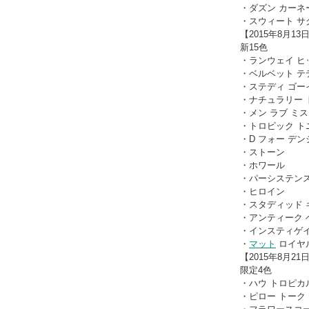
・ダズン カーネ
・スウィート サ
【2015年8月13
新15色
・ランウェイ ヒ
・ベルベット テ
・ステディ ゴー
・ナチュラリー 
・メン ラブ ミ
・トロピック ト
・D フォー デ
・ストーン
・ホワール
・パーシステン
・ヒロイン
・スタディッド 
・アンティーク 
・インスティゲ
・
マット
ロイヤ
【2015年8月21
限定4色
・ハウ トロピカ
・ピロー トーク