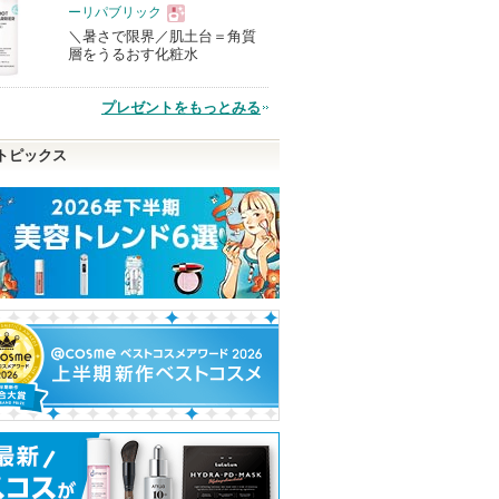
品
ーリパブリック
＼暑さで限界／肌土台＝角質
現
層をうるおす化粧水
品
プレゼントをもっとみる
トピックス