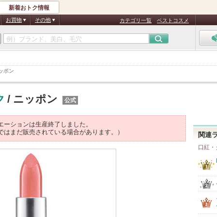
新着おトク情報
お買物
その他
カテゴリ一覧
ベストコスメ
ッポン
ク
/ ニッポン
公式
エーションは生産終了しました。
ではまだ販売されている場合があります。）
関連
口紅・