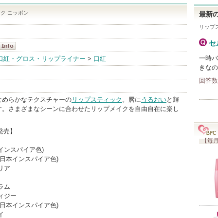
ク ニッポン
最新の
リップ
セ
・C
一時バ
口紅・グロス・リップライナー
>
口紅
きなの
nfo
回答数
なめらかなテクスチャーの
リップスティック
。唇に
うるおい
と輝
す。さまざまなシーンに合わせたリップメイクを自由自在に楽し
日発売】
【毎月
インスパイア色)
(日本インスパイア色)
リア
ラム
ィジー
(日本インスパイア色)
イ