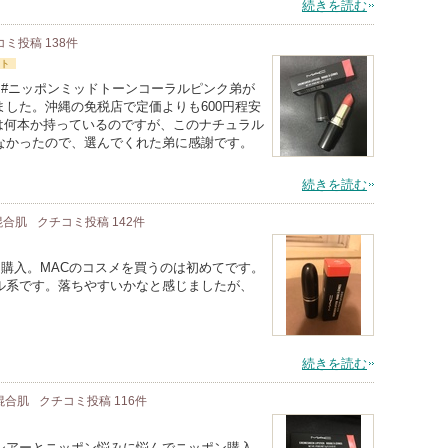
続きを読む
コミ投稿
138
件
ト
ーン#ニッポンミッドトーンコーラルピンク弟が
した。沖縄の免税店で定価よりも600円程安
プは何本か持っているのですが、このナチュラル
なかったので、選んでくれた弟に感謝です。
続きを読む
 混合肌
クチコミ投稿
142
件
PPONを購入。MACのコスメを買うのは初めてです。
ル系です。落ちやすいかなと感じましたが、
続きを読む
 混合肌
クチコミ投稿
116
件
シアーとニッポン悩みに悩んでニッポン購入