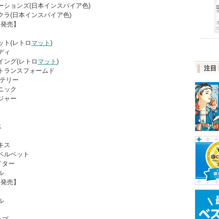
ーションズ(日本インスパイア色)
クラ(日本インスパイア色)
日発売】
ット(レトロ
マット
)
ディ
イング(レトロ
マット
)
注目
トランスフォームド
ステリー
ニック
ンジャー
ス
キス
ベルベット
イター
ル
日発売】
ル