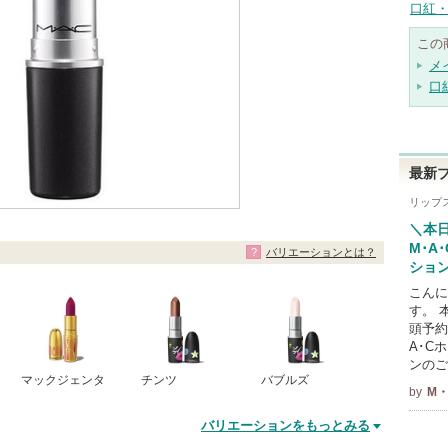
口紅・
この
メ
口
最新
リップ
＼本
M･A
バリエーションとは？
ション
こんに
す。 
頭予約
A･C
ンのご
マックジェンタ
チンツ
バブルズ
by
M・
バリエーションをもっとみる