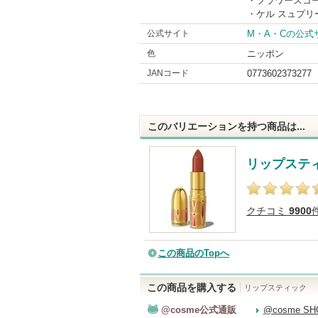
・フラワースコ
・ケル スュプリ
公式サイト
M・A・Cの公式
色
ニッポン
JANコード
0773602373277
このバリエーションを持つ商品は...
リップステ
クチコミ
9900
この商品のTopへ
この商品を購入する
リップスティック
@cosme公式通販
@cosme S