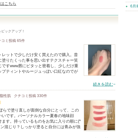
舗はこちら
6月
をピックアップ！
チコミ投稿
65
件
トレットで少しだけ安く買えたので購入。昔
に塗りたくった事を思い出すテクスチャー笑
じですwww唇にピタッと密着し、少しだけ重
ップティントやルージュっぽい口紅なのでが
続きを読む
/ 脂性肌
クチコミ投稿
330
件
ずぼらで塗り直しが面倒な自分にとって、この
いいです。パーソナルカラー夏春の地味顔
ます。持っているものをお気に入りの順に(*
ラウン混じり？しっかり塗ると自分には青みが強